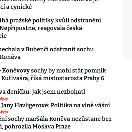
cí a cynické
íhá pražské politiky kvůli odstranění
Nepřípustné, reagovala česká
cie
nechala v Bubenči odstranit sochu
 Koněva
ě Koněvovy sochy by mohl stát pomník
 Kutlvašra, říká místostarosta Prahy 6
va deníčku: Jak jsem nezbohatl
lýzy
 Jany Havligerové: Politika na vlně vášní
lýzy
ní sochy maršála Koněva nezůstane bez
, pohrozila Moskva Praze