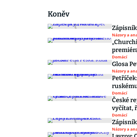
Koněv
Zápisník
Názory a ana
„Churchi
premiéra
Domácí
Glosa Pe
Názory a ana
Petříče
ruskému 
Domácí
České re
vyčítat,
Domácí
Zápisník
Názory a ana
Lavrov: 