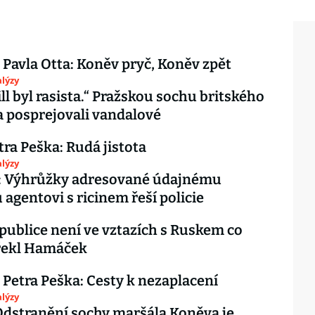
 Pavla Otta: Koněv pryč, Koněv zpět
lýzy
ll byl rasista.“ Pražskou sochu britského
 posprejovali vandalové
tra Peška: Rudá jistota
lýzy
k: Výhrůžky adresované údajnému
agentovi s ricinem řeší policie
publice není ve vztazích s Ruskem co
 řekl Hamáček
 Petra Peška: Cesty k nezaplacení
lýzy
Odstranění sochy maršála Koněva je