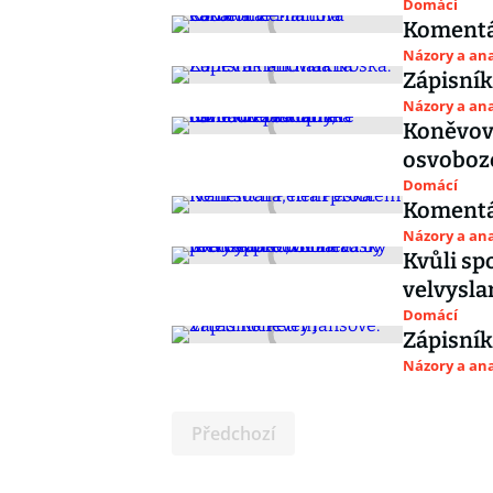
Domácí
Komentá
Názory a ana
Zápisník
Názory a ana
Koněvov
osvoboze
Domácí
Komentář
Názory a ana
Kvůli sp
velvysla
Domácí
Zápisník
Názory a ana
Předchozí