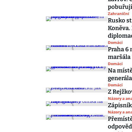
pobuřují
Zahraniční
Rusko st
Koněva. 
diploma
Domácí
Praha 6 
maršála
Domácí
Na míst
generála
Domácí
Z Rejžko
Názory a ana
Zápisník
Názory a ana
Přemístě
odpovědi