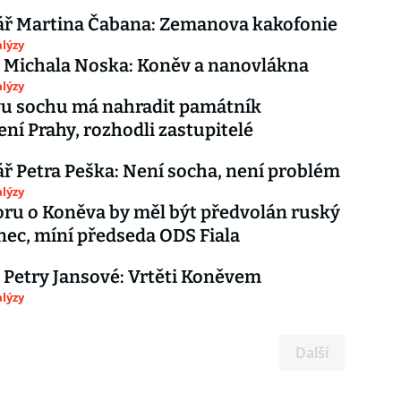
ř Martina Čabana: Zemanova kakofonie
lýzy
 Michala Noska: Koněv a nanovlákna
lýzy
u sochu má nahradit památník
ní Prahy, rozhodli zastupitelé
 Petra Peška: Není socha, není problém
lýzy
oru o Koněva by měl být předvolán ruský
nec, míní předseda ODS Fiala
 Petry Jansové: Vrtěti Koněvem
lýzy
Další