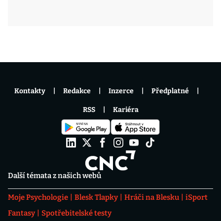
Kontakty
Redakce
Inzerce
Předplatné
RSS
Kariéra
Další témata z našich webů
Moje Psychologie
Blesk Tlapky
Hráči na Blesku
iSport
Fantasy
Spotřebitelské testy