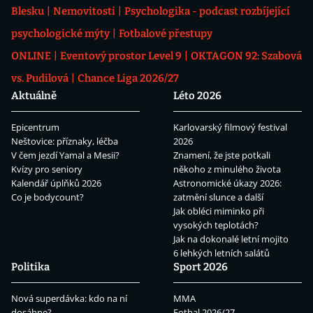
Blesku
Nemovitosti
Psychologika - podcast rozbíjející
psychologické mýty
Fotbalové přestupy
ONLINE
Eventový prostor Level 9
OKTAGON 92: Szabová
vs. Pudilová
Chance Liga 2026/27
Aktuálně
Léto 2026
Epicentrum
Karlovarský filmový festival
Neštovice: příznaky, léčba
2026
V čem jezdí Yamal a Mesii?
Znamení, že jste potkali
Kvízy pro seniory
někoho z minulého života
Kalendář úplňků 2026
Astronomické úkazy 2026:
Co je bodycount?
zatmění slunce a další
Jak obléci miminko při
vysokých teplotách?
Jak na dokonalé letní mojito
6 lehkých letních salátů
Politika
Sport 2026
Nová superdávka: kdo na ní
MMA
dosáhne?
Fotbal 2026/27