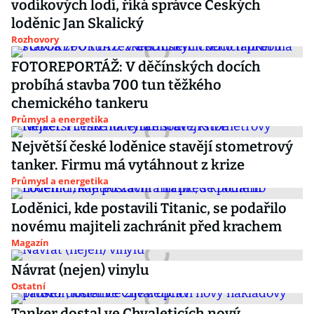
vodíkových lodí, říká správce Českých
loděnic Jan Skalický
Rozhovory
FOTOREPORTÁŽ: V děčínských docích
probíhá stavba 700 tun těžkého
chemického tankeru
Průmysl a energetika
Největší české loděnice stavějí stometrový
tanker. Firmu má vytáhnout z krize
Průmysl a energetika
Loděnici, kde postavili Titanic, se podařilo
novému majiteli zachránit před krachem
Magazín
Návrat (nejen) vinylu
Ostatní
Tanker dostal ve Chvaleticích nový