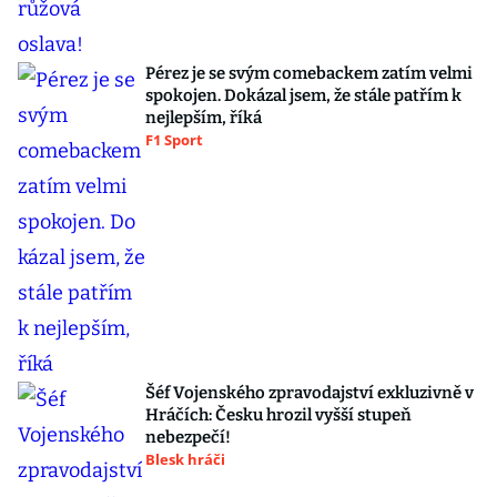
Pérez je se svým comebackem zatím velmi
spokojen. Dokázal jsem, že stále patřím k
nejlepším, říká
F1 Sport
Šéf Vojenského zpravodajství exkluzivně v
Hráčích: Česku hrozil vyšší stupeň
nebezpečí!
Blesk hráči