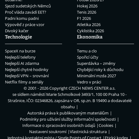
Sjezd sudetských Němců
Hokej 2026
Proč vláda zavádí EET?
Tenis 2026
Padni komu padni
F1 2026
Výpověď z práce vzor
Atletika 2026
Divoký kačer
Cyklistika 2026
Technologie
Ekonomika
SpaceX na burze
Temu a clo
Nejlepší telefony
Spořicí účty
Nejlepší AI zdarma
Superdávka – změny
Nejlepší chytré hodinky
Chybějící roky k důchodu
Nejlepší VPN – srovnání
Minimální mzda 2027
Netflix filmy a seriály
Vedro v práci
© 2001 - 2026 Copyright
CZECH NEWS CENTER a.s.
se sídlem náměstí Marie Schmolkové 3493/1, 100 00 Praha 10 -
Strašnice, IČO: 02346826, zapsána v OR, sp.zn. B 19490 a dodavatelé
obsahu
Autorská práva k publikovaným materiálům
Podmínky pro užívání služby informační společnosti
Informace o zpracování osobních údajů
Cookies
Nastavení soukromí
Vlastnická struktura
Jednotná kontaktní místa / Single Points of Contact
Etický kodex