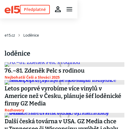
Předplatné
e15.cz
Loděnice
loděnice
76.–81. Zdeněk Pelc s rodinou
Nejbohatší Češi a Slováci 2025
Letos poprvé vyrobíme více vinylů v
Americe než v Česku, plánuje šéf loděnické
firmy GZ Media
Rozhovory
Další česká továrna v USA. GZ Media chce
v Tennessee či Wisconsinu vyrábět i obaly