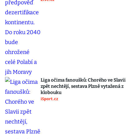
Liga očima fanoušků: Chorého ve Slavii
zpět nechtějí, sestava Plzně vytažená z
klobouku
iSport.cz