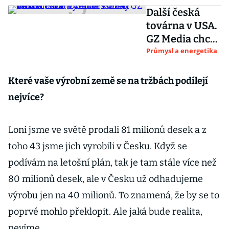
Další česká
továrna v USA.
GZ Media chce
v Tennessee či
Průmysl a energetika
Wisconsinu
vyrábět i obaly
Které vaše výrobní země se na tržbách podílejí
desek
nejvíce?
Loni jsme ve světě prodali 81 milionů desek a z
toho 43 jsme jich vyrobili v Česku. Když se
podívám na letošní plán, tak je tam stále více než
80 milionů desek, ale v Česku už odhadujeme
výrobu jen na 40 milionů. To znamená, že by se to
poprvé mohlo překlopit. Ale jaká bude realita,
nevíme.