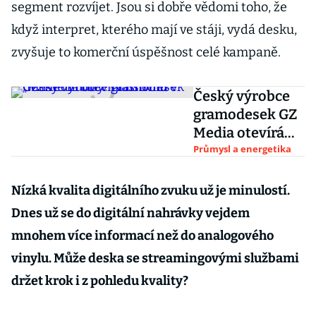
segment rozvíjet. Jsou si dobře vědomi toho, že
když interpret, kterého mají ve stáji, vydá desku,
zvyšuje to komerční úspěšnost celé kampaně.
Český výrobce
gramodesek GZ
Media otevírá
lisovnu v „městě
Průmysl a energetika
hudby“
Nashvillu
Nízká kvalita digitálního zvuku už je minulostí.
Dnes už se do digitální nahrávky vejdem
mnohem více informací než do analogového
vinylu. Může deska se streamingovými službami
držet krok i z pohledu kvality?