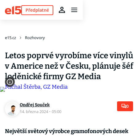
Předplatné
e15.cz
Rozhovory
Letos poprvé vyrobíme více vinylů
v Americe než v Česku, plánuje šéf
loděnické firmy GZ Media
Ondřej Souček
0
14. března 2024
·
05:00
Největší světový výrobce gramofonových desek