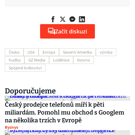
Začít diskuzi
Česko
USA
Evropa
Severní Amerika
výroba
hudba
GZ Media
Loděnice
lisovna
Spojené království
Doporučujeme
Český prodejce telefonů míří k pěti
miliardám. Pomohl mu obchod s Googlem
na několika trzích v Evropě
Byznys