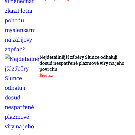
Nejdetailnější záběry Slunce odhalují
dosud nespatřené plazmové víry na jeho
povrchu
Živě.cz