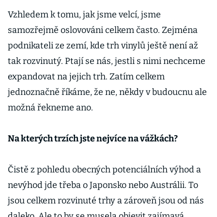
Vzhledem k tomu, jak jsme velcí, jsme
samozřejmě oslovováni celkem často. Zejména
podnikateli ze zemí, kde trh vinylů ještě není až
tak rozvinutý. Ptají se nás, jestli s nimi nechceme
expandovat na jejich trh. Zatím celkem
jednoznačně říkáme, že ne, někdy v budoucnu ale
možná řekneme ano.
Na kterých trzích jste nejvíce na vážkách?
Čistě z pohledu obecných potenciálních výhod a
nevýhod jde třeba o Japonsko nebo Austrálii. To
jsou celkem rozvinuté trhy a zároveň jsou od nás
daleko. Ale to by se musela objevit zajímavá