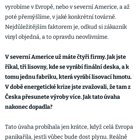
vyrobíme v Evropě, nebo v severní Americe, a až
poté přemýšlíme, v jaké konkrétní továrně.
Nejdůležitějším faktorem je, odkud si zákazník
vinyl objedná, a to opravdu neovlivníme.
V severní Americe už máte čtyři firmy. Jak jste
říkal, tři lisovny, kde se vyrábí finální deska, a k
tomu jednu fabriku, která vyrábí lisovací hmotu.
V době energetické krize jste zvažovali, že tam z
Česka přesunete výroby více. Jak tato úvaha
nakonec dopadla?
Tato úvaha probíhala jen krátce, když celá Evropa
panikařila, jestli vůbec bude dost plynu. Reálně