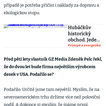
případě je potřeba přičíst i náklady za dopravu a
ekologickou stopu.
Hubáčkův
historický
obchod. Jeden
rok v britském
Průmysl a energetika
InterGenu
přinesl
Před pěti lety vlastník GZ Media Zdeněk Pelc řekl,
dividendy 5,5
že do dvou let bude firma největším výrobcem
miliardy
desek v USA. Podařilo se?
Podařilo. Určitě jsme tam největší. Myslím, že na
severoamerickém trhu držíme více než poloviční
podíl. A dokonce si myslím, že máme první,