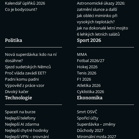
Kalendář úplňků 2026
Astronomické úkazy 2026:
Co je bodycount?
zatmění slunce a další
Jak obléci miminko při
vysokých teplotách?
Jak na dokonalé letní mojito
6 lehkých letních salátů
Politika
Sport 2026
Nová superdávka: kdo na ní
MMA
dosáhne?
Fotbal 2026/27
Sjezd sudetských Němců
Hokej 2026
Proč vláda zavádí EET?
Tenis 2026
Padni komu padni
F1 2026
Výpověď z práce vzor
Atletika 2026
Divoký kačer
Cyklistika 2026
Technologie
Ekonomika
SpaceX na burze
Smrt OSVČ
Nejlepší telefony
Spořicí účty
Nejlepší AI zdarma
Superdávka – změny
Nejlepší chytré hodinky
Důchody 2027
Nejlepší VPN – srovnání
Minimální mzda 2027