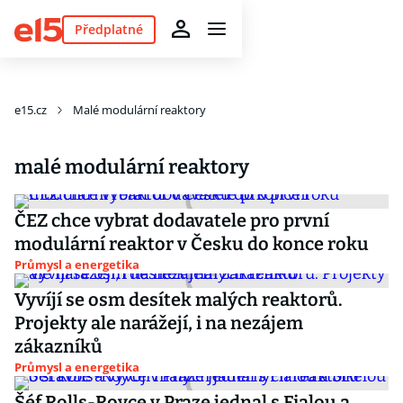
Předplatné
e15.cz
Malé modulární reaktory
malé modulární reaktory
ČEZ chce vybrat dodavatele pro první
modulární reaktor v Česku do konce roku
Průmysl a energetika
Vyvíjí se osm desítek malých reaktorů.
Projekty ale narážejí, i na nezájem
zákazníků
Průmysl a energetika
Šéf Rolls-Royce v Praze jednal s Fialou a