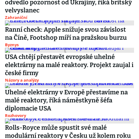
odvedlo pozornost od Ukrajiny, říká britský
velvyslanec
Zahraniční
Ranní check: Apple snižuje svou závislost
na Číně, Footshop míří na pražskou burzu
Byznys
USA chtějí přestavět evropské uhelné
elektrárny na malé reaktory. Projekt zaujal i
české firmy
Názory a analýzy
Uhelné elektrárny v Evropě přestavíme na
malé reaktory, říká náměstkyně šéfa
diplomacie USA
Rozhovory
Rolls-Royce může spustit své malé
modulární reaktory v Česku už kolem roku