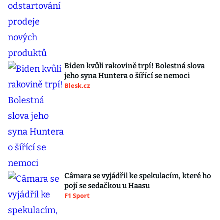
Biden kvůli rakovině trpí! Bolestná slova
jeho syna Huntera o šířící se nemoci
Blesk.cz
Câmara se vyjádřil ke spekulacím, které ho
pojí se sedačkou u Haasu
F1 Sport