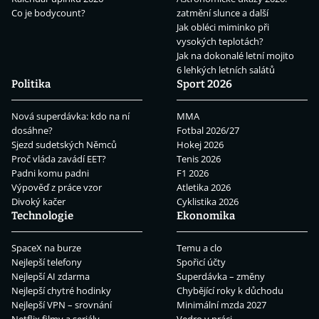
Co je bodycount?
zatmění slunce a další
Jak obléci miminko při
vysokých teplotách?
Jak na dokonalé letní mojito
6 lehkých letních salátů
Politika
Sport 2026
Nová superdávka: kdo na ní
MMA
dosáhne?
Fotbal 2026/27
Sjezd sudetských Němců
Hokej 2026
Proč vláda zavádí EET?
Tenis 2026
Padni komu padni
F1 2026
Výpověď z práce vzor
Atletika 2026
Divoký kačer
Cyklistika 2026
Technologie
Ekonomika
SpaceX na burze
Temu a clo
Nejlepší telefony
Spořicí účty
Nejlepší AI zdarma
Superdávka – změny
Nejlepší chytré hodinky
Chybějící roky k důchodu
Nejlepší VPN – srovnání
Minimální mzda 2027