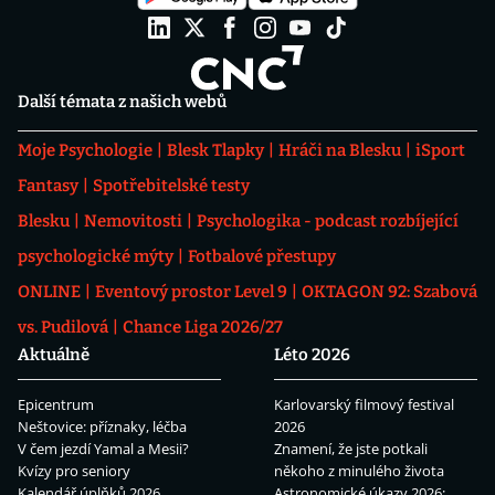
Další témata z našich webů
Moje Psychologie
Blesk Tlapky
Hráči na Blesku
iSport
Fantasy
Spotřebitelské testy
Blesku
Nemovitosti
Psychologika - podcast rozbíjející
psychologické mýty
Fotbalové přestupy
ONLINE
Eventový prostor Level 9
OKTAGON 92: Szabová
vs. Pudilová
Chance Liga 2026/27
Aktuálně
Léto 2026
Epicentrum
Karlovarský filmový festival
Neštovice: příznaky, léčba
2026
V čem jezdí Yamal a Mesii?
Znamení, že jste potkali
Kvízy pro seniory
někoho z minulého života
Kalendář úplňků 2026
Astronomické úkazy 2026: