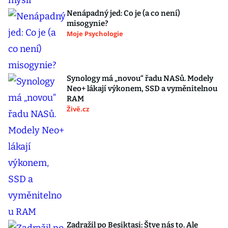
Nenápadný jed: Co je (a co není)
misogynie?
Moje Psychologie
Synology má „novou“ řadu NASů. Modely
Neo+ lákají výkonem, SSD a vyměnitelnou
RAM
Živě.cz
Zadražil po Besiktasi: Štve nás to. Ale