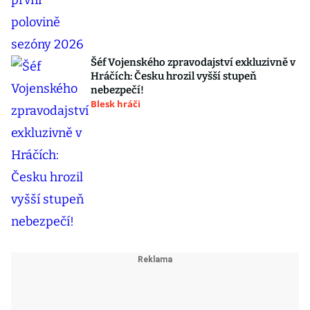
Šéf Vojenského zpravodajství exkluzivně v
Hráčích: Česku hrozil vyšší stupeň
nebezpečí!
Blesk hráči