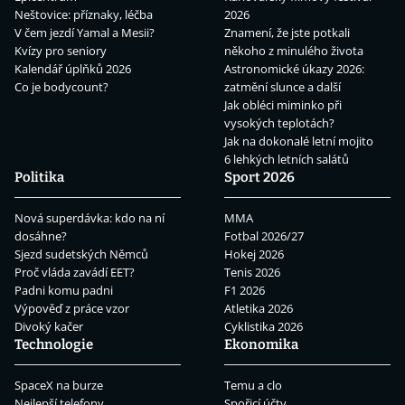
Neštovice: příznaky, léčba
2026
V čem jezdí Yamal a Mesii?
Znamení, že jste potkali
Kvízy pro seniory
někoho z minulého života
Kalendář úplňků 2026
Astronomické úkazy 2026:
Co je bodycount?
zatmění slunce a další
Jak obléci miminko při
vysokých teplotách?
Jak na dokonalé letní mojito
6 lehkých letních salátů
Politika
Sport 2026
Nová superdávka: kdo na ní
MMA
dosáhne?
Fotbal 2026/27
Sjezd sudetských Němců
Hokej 2026
Proč vláda zavádí EET?
Tenis 2026
Padni komu padni
F1 2026
Výpověď z práce vzor
Atletika 2026
Divoký kačer
Cyklistika 2026
Technologie
Ekonomika
SpaceX na burze
Temu a clo
Nejlepší telefony
Spořicí účty