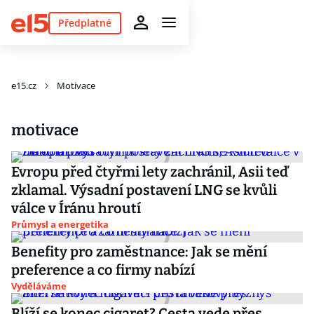
Předplatné
e15.cz
Motivace
motivace
Evropu před čtyřmi lety zachránil, Asii teď
zklamal. Výsadní postavení LNG se kvůli
válce v Íránu hroutí
Průmysl a energetika
Benefity pro zaměstnance: Jak se mění
preference a co firmy nabízí
Vyděláváme
Blíží se konec cigaret? Cesta vede přes