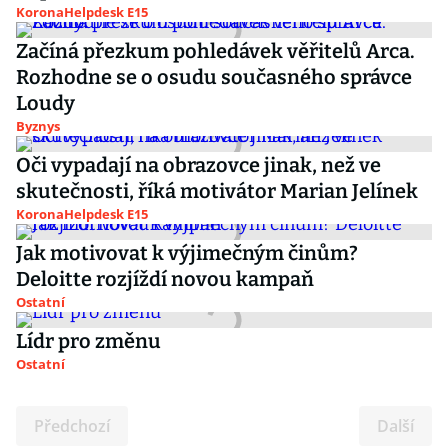
KoronaHelpdesk E15
Začíná přezkum pohledávek věřitelů Arca.
Rozhodne se o osudu současného správce
Loudy
Byznys
Oči vypadají na obrazovce jinak, než ve
skutečnosti, říká motivátor Marian Jelínek
KoronaHelpdesk E15
Jak motivovat k výjimečným činům?
Deloitte rozjíždí novou kampaň
Ostatní
Lídr pro změnu
Ostatní
Předchozí
Další