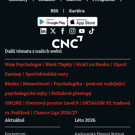
RSS
Kariéra
Další témata z našich webů
Moje Psychologie
Blesk Tlapky
Hráči na Blesku
iSport
Fantasy
Spotřebitelské testy
Blesku
Nemovitosti
Psychologika - podcast rozbíjející
psychologické mýty
Fotbalové přestupy
ONLINE
Eventový prostor Level 9
OKTAGON 92: Szabová
vs. Pudilová
Chance Liga 2026/27
Aktuálně
Léto 2026
Epicentrum
Karlovarský filmový festival