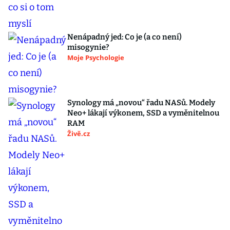
Nenápadný jed: Co je (a co není)
misogynie?
Moje Psychologie
Synology má „novou“ řadu NASů. Modely
Neo+ lákají výkonem, SSD a vyměnitelnou
RAM
Živě.cz