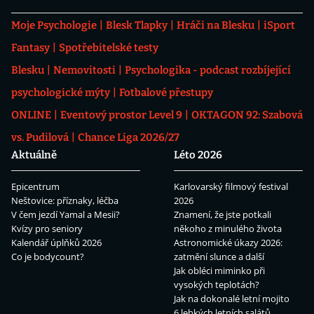
Moje Psychologie
Blesk Tlapky
Hráči na Blesku
iSport
Fantasy
Spotřebitelské testy
Blesku
Nemovitosti
Psychologika - podcast rozbíjející
psychologické mýty
Fotbalové přestupy
ONLINE
Eventový prostor Level 9
OKTAGON 92: Szabová
vs. Pudilová
Chance Liga 2026/27
Aktuálně
Léto 2026
Epicentrum
Karlovarský filmový festival
Neštovice: příznaky, léčba
2026
V čem jezdí Yamal a Mesii?
Znamení, že jste potkali
Kvízy pro seniory
někoho z minulého života
Kalendář úplňků 2026
Astronomické úkazy 2026:
Co je bodycount?
zatmění slunce a další
Jak obléci miminko při
vysokých teplotách?
Jak na dokonalé letní mojito
6 lehkých letních salátů