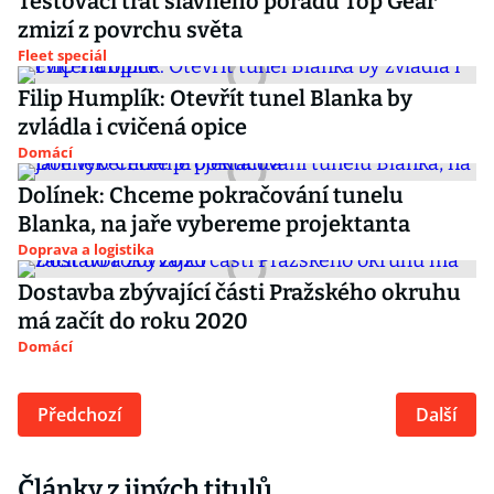
Testovací trať slavného pořadu Top Gear
zmizí z povrchu světa
Fleet speciál
Filip Humplík: Otevřít tunel Blanka by
zvládla i cvičená opice
Domácí
Dolínek: Chceme pokračování tunelu
Blanka, na jaře vybereme projektanta
Doprava a logistika
Dostavba zbývající části Pražského okruhu
má začít do roku 2020
Domácí
Předchozí
Další
Články z jiných titulů