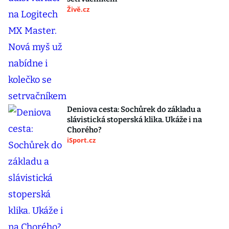
Živě.cz
Deniova cesta: Sochůrek do základu a
slávistická stoperská klika. Ukáže i na
Chorého?
iSport.cz