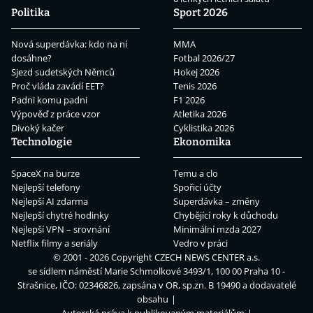
Politika
Sport 2026
Nová superdávka: kdo na ní
MMA
dosáhne?
Fotbal 2026/27
Sjezd sudetských Němců
Hokej 2026
Proč vláda zavádí EET?
Tenis 2026
Padni komu padni
F1 2026
Výpověď z práce vzor
Atletika 2026
Divoký kačer
Cyklistika 2026
Technologie
Ekonomika
SpaceX na burze
Temu a clo
Nejlepší telefony
Spořicí účty
Nejlepší AI zdarma
Superdávka – změny
Nejlepší chytré hodinky
Chybějící roky k důchodu
Nejlepší VPN – srovnání
Minimální mzda 2027
Netflix filmy a seriály
Vedro v práci
© 2001 - 2026 Copyright
CZECH NEWS CENTER a.s.
se sídlem náměstí Marie Schmolkové 3493/1, 100 00 Praha 10 -
Strašnice, IČO: 02346826, zapsána v OR, sp.zn. B 19490 a dodavatelé
obsahu