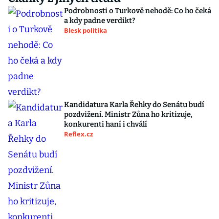
Podrobnosti o Turkově nehodě: Co ho čeká
a kdy padne verdikt?
Blesk politika
Kandidatura Karla Řehky do Senátu budí
pozdvižení. Ministr Zůna ho kritizuje,
konkurenti haní i chválí
Reflex.cz