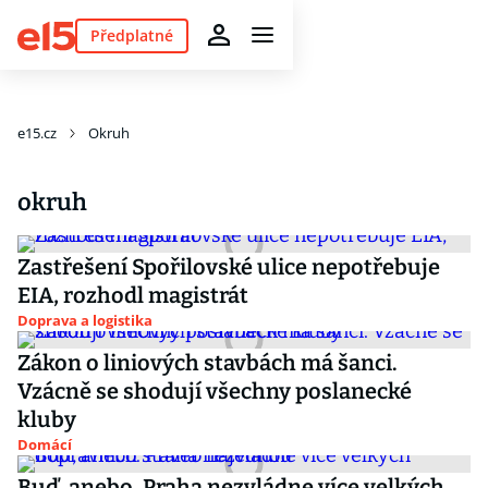
Předplatné
e15.cz
Okruh
okruh
Zastřešení Spořilovské ulice nepotřebuje
EIA, rozhodl magistrát
Doprava a logistika
Zákon o liniových stavbách má šanci.
Vzácně se shodují všechny poslanecké
kluby
Domácí
Buď, anebo. Praha nezvládne více velkých