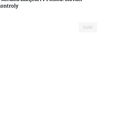
 kontroly
Další