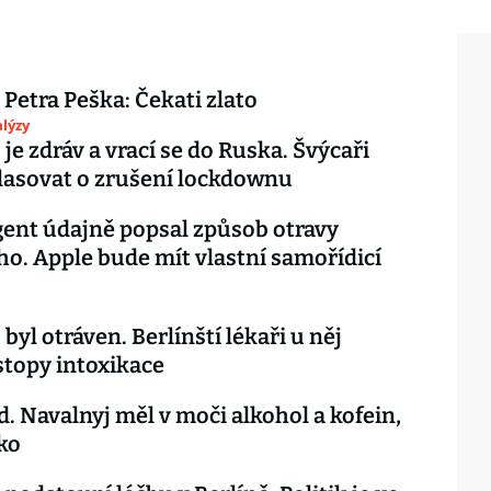
 Petra Peška: Čekati zlato
lýzy
je zdráv a vrací se do Ruska. Švýcaři
lasovat o zrušení lockdownu
ent údajně popsal způsob otravy
o. Apple bude mít vlastní samořídicí
byl otráven. Berlínští lékaři u něj
 stopy intoxikace
d. Navalnyj měl v moči alkohol a kofein,
ko