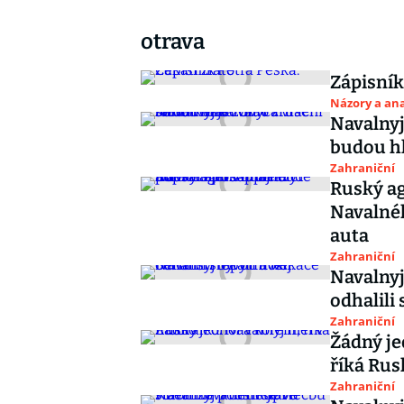
otrava
Zápisník
Názory a ana
Navalnyj 
budou h
Zahraniční
Ruský ag
Navalnéh
auta
Zahraniční
Navalnyj 
odhalili
Zahraniční
Žádný je
říká Rus
Zahraniční