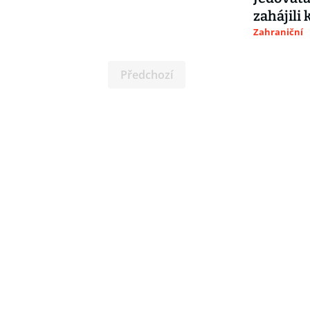
zahájili
Zahraniční
Předchozí