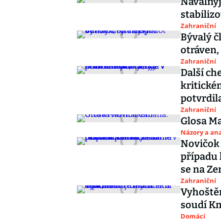
Navalnyj 
stabiliz
Zahraniční
Bývalý č
otráven, 
Zahraniční
Další che
kritické
potvrdila
Zahraniční
Glosa M
Názory a ana
Novičok 
případu 
se na Z
Zahraniční
Vyhoštěn
soudí Km
Domácí