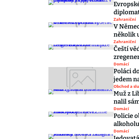
Evropsk
diplomat
Zahraniční
V Německ
několik u
Zahraniční
Čeští vě
zregene
Domácí
Poláci d
jedem n
Obchod a sl
Muž z Li
nalil sá
Domácí
Policie 
alkohol
Domácí
Jedovatá 