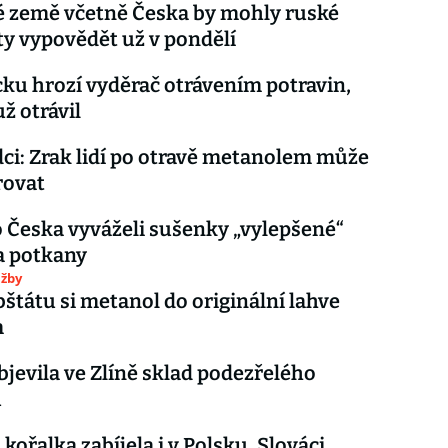
é země včetně Česka by mohly ruské
y vypovědět už v pondělí
u hrozí vyděrač otrávením potravin,
ž otrávil
dci: Zrak lidí po otravě metanolem může
rovat
o Česka vyváželi sušenky „vylepšené“
a potkany
užby
bštátu si metanol do originální lahve
m
objevila ve Zlíně sklad podezřelého
u
kořalka zabíjela i v Polsku. Slováci