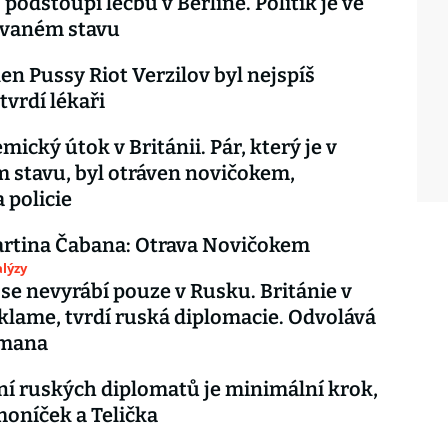
podstoupí léčbu v Berlíně. Politik je ve
ovaném stavu
len Pussy Riot Verzilov byl nejspíš
tvrdí lékaři
mický útok v Británii. Pár, který je v
m stavu, byl otráven novičokem,
 policie
artina Čabana: Otrava Novičokem
lýzy
se nevyrábí pouze v Rusku. Británie v
klame, tvrdí ruská diplomacie. Odvolává
emana
í ruských diplomatů je minimální krok,
oníček a Telička