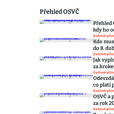
Přehled OSVČ
Přehled 
kdy ho o
Daňové přiz
Kdo musí
do 8. du
Daňové přiz
Jak vypl
za krok
Daňové přiz
Odevzdán
co platí 
Daňové přiz
OSVČ a p
za rok 2
Daňové přiz