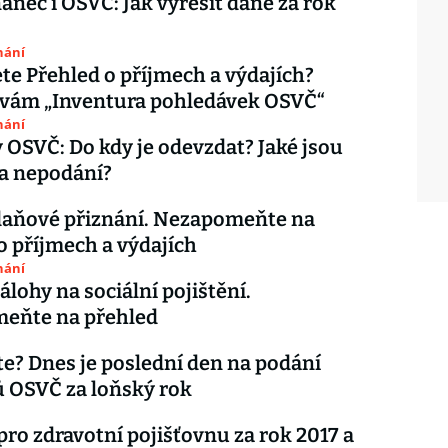
nec i OSVČ: Jak vyřešit daně za rok
nání
te Přehled o příjmech a výdajích?
vám „Inventura pohledávek OSVČ“
nání
 OSVČ: Do kdy je odevzdat? Jaké jsou
a nepodání?
daňové přiznání. Nezapomeňte na
o příjmech a výdajích
nání
álohy na sociální pojištění.
eňte na přehled
e? Dnes je poslední den na podání
 OSVČ za loňský rok
pro zdravotní pojišťovnu za rok 2017 a