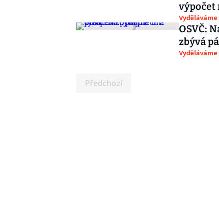
výpočet 
Vyděláváme
OSVČ: Na
zbývá pá
Vyděláváme
Předchozí