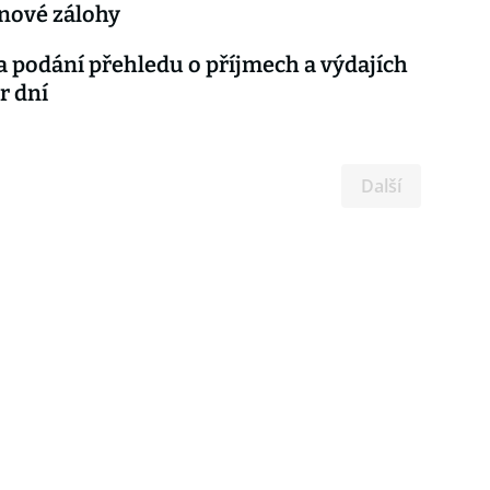
nové zálohy
 podání přehledu o příjmech a výdajích
r dní
Další