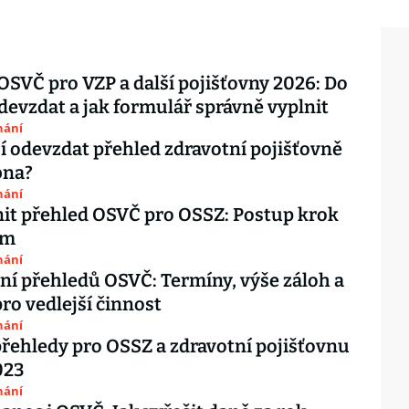
OSVČ pro VZP a další pojišťovny 2026: Do
devzdat a jak formulář správně vyplnit
nání
 odevzdat přehled zdravotní pojišťovně
bna?
nání
nit přehled OSVČ pro OSSZ: Postup krok
em
nání
í přehledů OSVČ: Termíny, výše záloh a
pro vedlejší činnost
nání
řehledy pro OSSZ a zdravotní pojišťovnu
023
nání