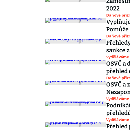
Zaměstna
2022
Daňové přiz
Vyplňuje
Pomůže 
Daňové přiz
Přehledy
sankce z
Vyděláváme
OSVČ a 
přehled 
Daňové přiz
OSVČ a z
Nezapom
Vyděláváme
Podnikát
přehledů
Vyděláváme
Přehled 