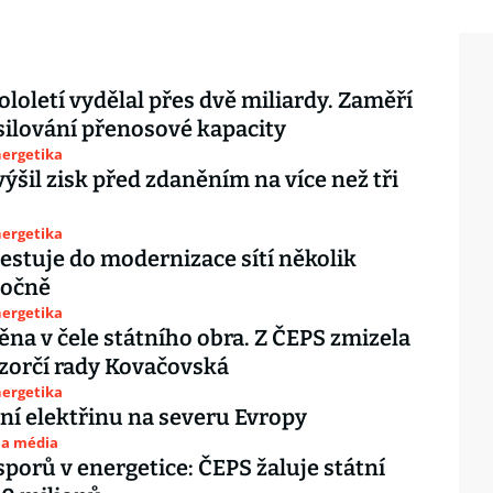
ololetí vydělal přes dvě miliardy. Zaměří
silování přenosové kapacity
nergetika
ýšil zisk před zdaněním na více než tři
nergetika
estuje do modernizace sítí několik
ročně
nergetika
ěna v čele státního obra. Z ČEPS zmizela
zorčí rady Kovačovská
nergetika
vní elektřinu na severu Evropy
 a média
sporů v energetice: ČEPS žaluje státní