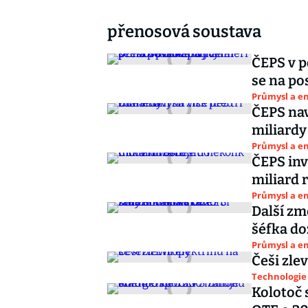
přenosová soustava
ČEPS v p
se na po
Průmysl a e
ČEPS nav
miliardy
Průmysl a e
ČEPS inv
miliard 
Průmysl a e
Další zm
šéfka do
Průmysl a e
Češi zle
Technologie
Kolotoč 