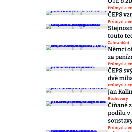
OTE o 2
Průmysl a e
ČEPS vzr
Průmysl a e
Stejnosm
touto te
Zahraniční
Němci ot
za peníz
Průmysl a e
ČEPS svý
dvě mili
Průmysl a e
Jan Kali
Rozhovory
Číňané z 
podílu v
soustav
Průmysl a e