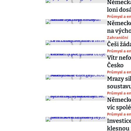
Německá 
loni dos
Průmysl a e
Německo 
na vých
Zahraniční
Češi žád
Průmysl a e
Vítr nef
Česko
Průmysl a e
Mrazy si
soustav
Průmysl a e
Německo
víc spol
Průmysl a e
Investic
klesnou 