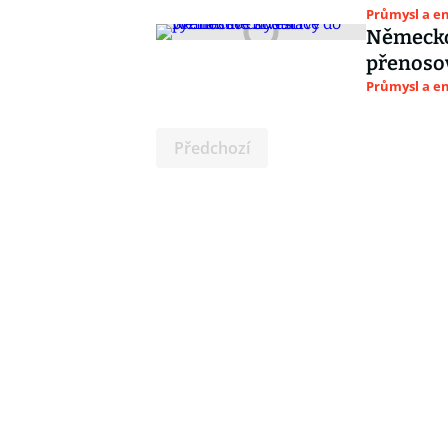
Průmysl a e
Německo
přenoso
Průmysl a e
Předchozí