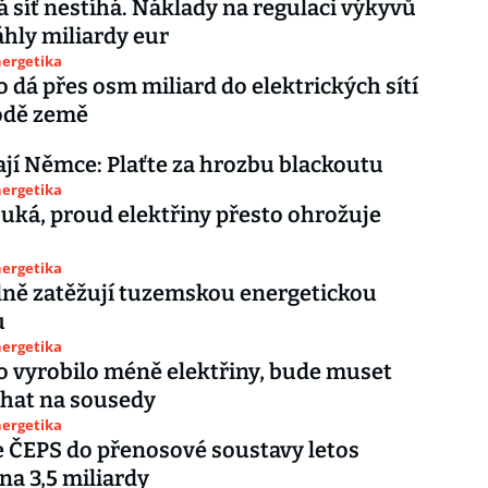
síť nestíhá. Náklady na regulaci výkyvů
áhly miliardy eur
nergetika
dá přes osm miliard do elektrických sítí
odě země
ají Němce: Plaťte za hrozbu blackoutu
nergetika
ouká, proud elektřiny přesto ohrožuje
nergetika
lně zatěžují tuzemskou energetickou
u
nergetika
 vyrobilo méně elektřiny, bude muset
éhat na sousedy
nergetika
e ČEPS do přenosové soustavy letos
na 3,5 miliardy