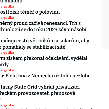
00 milionů
nergetika
ostl zisk téměř o polovinu
nergetika
ěrný proud zažívá renesanci. Trh s
chnologií se do roku 2023 zdvojnásobí
evírají cestu větrníkům a solárům, aby
e pomáhaly se stabilizací sítě
nergetika
m ziskem překonal očekávání, vydělal
ardy
nergetika
na: Elektřina z Německa už tolik nezlobí
firmy State Grid vyhráli privatizaci
 řeckém provozovateli přenosové
y
nergetika