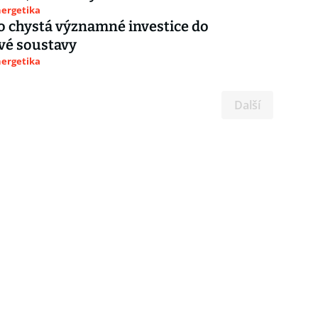
nergetika
 chystá významné investice do
vé soustavy
nergetika
Další