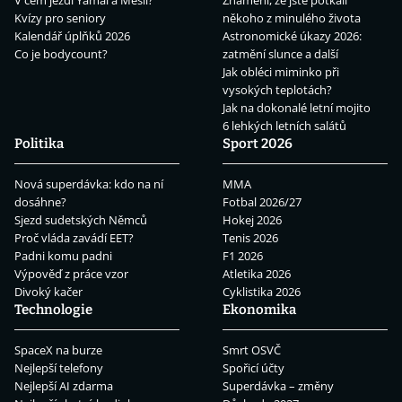
V čem jezdí Yamal a Mesii?
Znamení, že jste potkali
Kvízy pro seniory
někoho z minulého života
Kalendář úplňků 2026
Astronomické úkazy 2026:
Co je bodycount?
zatmění slunce a další
Jak obléci miminko při
vysokých teplotách?
Jak na dokonalé letní mojito
6 lehkých letních salátů
Politika
Sport 2026
Nová superdávka: kdo na ní
MMA
dosáhne?
Fotbal 2026/27
Sjezd sudetských Němců
Hokej 2026
Proč vláda zavádí EET?
Tenis 2026
Padni komu padni
F1 2026
Výpověď z práce vzor
Atletika 2026
Divoký kačer
Cyklistika 2026
Technologie
Ekonomika
SpaceX na burze
Smrt OSVČ
Nejlepší telefony
Spořicí účty
Nejlepší AI zdarma
Superdávka – změny