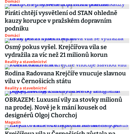
Domácí
Piráti chtějí vysvětlení od STAN ohledně
kauzy korupce v pražském dopravním
podniku
Domácí
Osmý pokus vyšel. Krejčířova vila se
vydražila za víc než 21 milionů korun
Reality a stavebnictví
Rodina Radovana Krejčíře vnucuje slavnou
vilu v Černošicích státu
Reality a stavebnictví
OBRAZEM: Luxusní vily za stovky milionů
na prodej. Nově je k mání kousek od
designérů Olgoj Chorchoj
Magazín
Krejčířova vila v Černošicích zůstala na