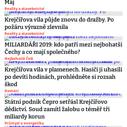
Máj
Reality a stavebnictví
Krejčířova vila půjde znovu do dražby. Po
požáru výrazně zlevnila
Reality a stavebnictví
MILIARDÁŘI 2019: kdo patří mezi nejbohatší
Čechy a co mají společného?
Nejbohatší Češi
Krejčířova vila v plamenech. Hasiči ji uhasili
po devíti hodinách, prohlédněte si rozsah
škod
Domácí
Státní podnik Čepro setřásl Krejčířovo
dědictví. Soud zamítl žalobu o téměř tři
miliardy korun
Průmysl a energetika