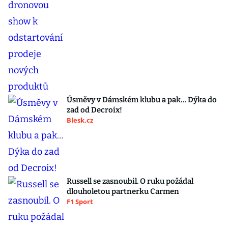
Úsměvy v Dámském klubu a pak… Dýka do
zad od Decroix!
Blesk.cz
Russell se zasnoubil. O ruku požádal
dlouholetou partnerku Carmen
F1 Sport