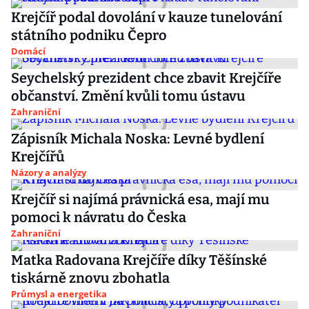
Krejčíř podal dovolání v kauze tunelování
státního podniku Čepro
Domácí
Seychelský prezident chce zbavit Krejčíře
občanství. Změní kvůli tomu ústavu
Zahraniční
Zápisník Michala Noska: Levné bydlení
Krejčířů
Názory a analýzy
Krejčíř si najímá právnická esa, mají mu
pomoci k návratu do Česka
Zahraniční
Matka Radovana Krejčíře díky Těšínské
tiskárně znovu zbohatla
Průmysl a energetika