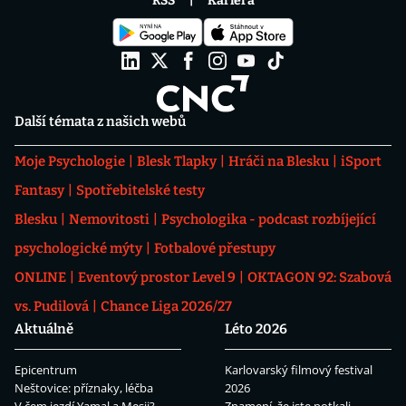
RSS
Kariéra
Další témata z našich webů
Moje Psychologie
Blesk Tlapky
Hráči na Blesku
iSport
Fantasy
Spotřebitelské testy
Blesku
Nemovitosti
Psychologika - podcast rozbíjející
psychologické mýty
Fotbalové přestupy
ONLINE
Eventový prostor Level 9
OKTAGON 92: Szabová
vs. Pudilová
Chance Liga 2026/27
Aktuálně
Léto 2026
Epicentrum
Karlovarský filmový festival
Neštovice: příznaky, léčba
2026