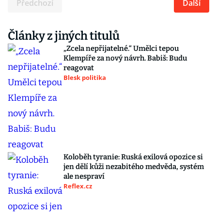
Předchozí
Další
Články z jiných titulů
„Zcela nepřijatelné.“ Umělci tepou
Klempíře za nový návrh. Babiš: Budu
reagovat
Blesk politika
Koloběh tyranie: Ruská exilová opozice si
jen dělí kůži nezabitého medvěda, systém
ale nespraví
Reflex.cz