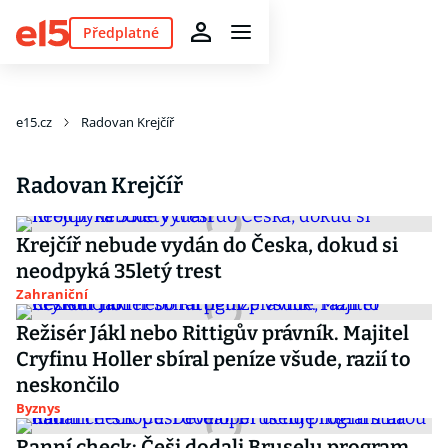
Předplatné
e15.cz
Radovan Krejčíř
Radovan Krejčíř
Krejčíř nebude vydán do Česka, dokud si
neodpyká 35letý trest
Zahraniční
Režisér Jákl nebo Rittigův právník. Majitel
Cryfinu Holler sbíral peníze všude, razií to
neskončilo
Byznys
Ranní check: Češi dodali Bruselu program