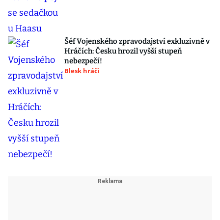
Šéf Vojenského zpravodajství exkluzivně v
Hráčích: Česku hrozil vyšší stupeň
nebezpečí!
Blesk hráči