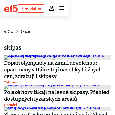
Předplatné
e15.cz
Skipas
skipas
Dopad olympiády na zimní dovolenou:
apartmány v Itálii stojí násobky běžných
cen, zdražují i skipasy
Zahraniční
Polské hory lákají na levné skipasy. Přehled
dostupných lyžařských areálů
Domácí
Skipasy v Česku podraží méně než v Alpách.