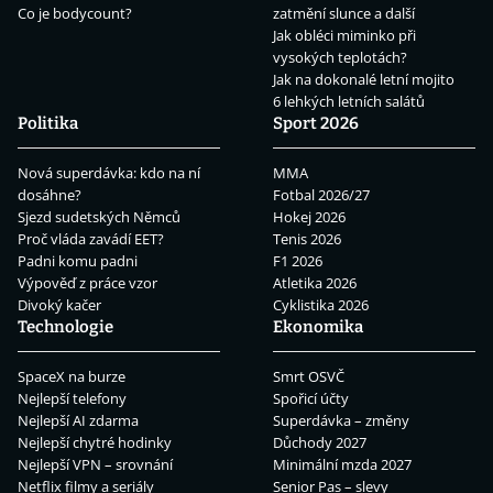
Co je bodycount?
zatmění slunce a další
Jak obléci miminko při
vysokých teplotách?
Jak na dokonalé letní mojito
6 lehkých letních salátů
Politika
Sport 2026
Nová superdávka: kdo na ní
MMA
dosáhne?
Fotbal 2026/27
Sjezd sudetských Němců
Hokej 2026
Proč vláda zavádí EET?
Tenis 2026
Padni komu padni
F1 2026
Výpověď z práce vzor
Atletika 2026
Divoký kačer
Cyklistika 2026
Technologie
Ekonomika
SpaceX na burze
Smrt OSVČ
Nejlepší telefony
Spořicí účty
Nejlepší AI zdarma
Superdávka – změny
Nejlepší chytré hodinky
Důchody 2027
Nejlepší VPN – srovnání
Minimální mzda 2027
Netflix filmy a seriály
Senior Pas – slevy