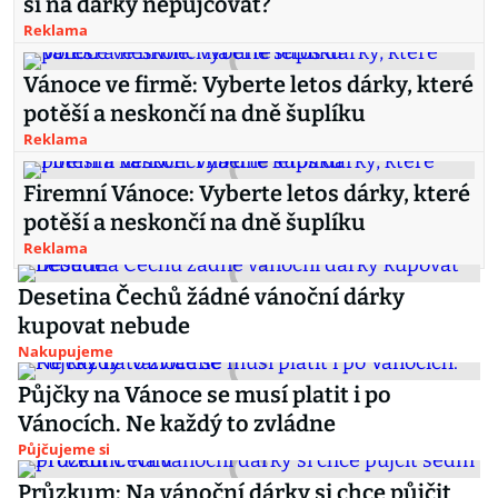
si na dárky nepůjčovat?
Reklama
Vánoce ve firmě: Vyberte letos dárky, které
potěší a neskončí na dně šuplíku
Reklama
Firemní Vánoce: Vyberte letos dárky, které
potěší a neskončí na dně šuplíku
Reklama
Desetina Čechů žádné vánoční dárky
kupovat nebude
Nakupujeme
Půjčky na Vánoce se musí platit i po
Vánocích. Ne každý to zvládne
Půjčujeme si
Průzkum: Na vánoční dárky si chce půjčit