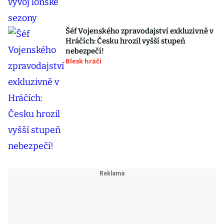
Šéf Vojenského zpravodajství exkluzivně v
Hráčích: Česku hrozil vyšší stupeň
nebezpečí!
Blesk hráči