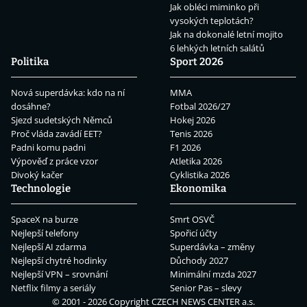
Jak obléci miminko při
vysokých teplotách?
Jak na dokonalé letní mojito
6 lehkých letních salátů
Politika
Sport 2026
Nová superdávka: kdo na ní
MMA
dosáhne?
Fotbal 2026/27
Sjezd sudetských Němců
Hokej 2026
Proč vláda zavádí EET?
Tenis 2026
Padni komu padni
F1 2026
Výpověď z práce vzor
Atletika 2026
Divoký kačer
Cyklistika 2026
Technologie
Ekonomika
SpaceX na burze
Smrt OSVČ
Nejlepší telefony
Spořicí účty
Nejlepší AI zdarma
Superdávka – změny
Nejlepší chytré hodinky
Důchody 2027
Nejlepší VPN – srovnání
Minimální mzda 2027
Netflix filmy a seriály
Senior Pas – slevy
© 2001 - 2026 Copyright
CZECH NEWS CENTER a.s.