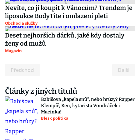
Nevíte, co jí koupit k Vánocům? Trendem je
liposukce BodyTite i omlazení pleti
Obchod a služby
Deset nejhorších dárků, jaké kdy dostaly
ženy od mužů
Magazín
Předchozí
Další
Články z jiných titulů
Babišova „kapela snů“, nebo hrůzy? Rapper
Klempíř, Ken, kytarista Vondráček i
Macinka!
Blesk politika