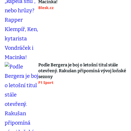
Macinka!
Blesk.cz
Podle Bergera je boj o letošní titul stále
otevřený. Rakušan připomíná vývoj loňské
sezony
F1 Sport