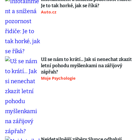
Je to tak horké, jak se říká?
Auto.cz
Už se nám to krátí... Jak si nenechat zkazit
letní pohodu myšlenkami na zářijový
zápřah?
Moje Psychologie
Nejdetailnější záběry Slunce odhalují