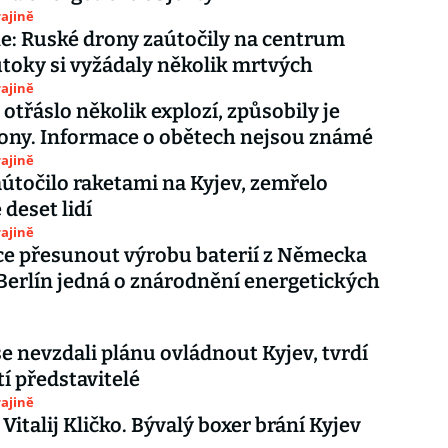
ajině
e: Ruské drony zaútočily na centrum
útoky si vyžádaly několik mrtvých
ajině
otřáslo několik explozí, způsobily je
ony. Informace o obětech nejsou známé
ajině
útočilo raketami na Kyjev, zemřelo
deset lidí
ajině
ce přesunout výrobu baterií z Německa
Berlín jedná o znárodnění energetických
e nevzdali plánu ovládnout Kyjev, tvrdí
tí představitelé
ajině
 Vitalij Kličko. Bývalý boxer brání Kyjev