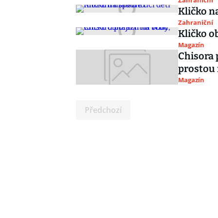
Zahraniční
Kličko na
Zahraniční
Kličko o
Magazín
Chisora 
prostou
Magazín
Předchozí