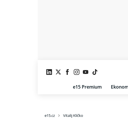
e15 Premium
Ekonom
e15.cz
Vitalij Kličko