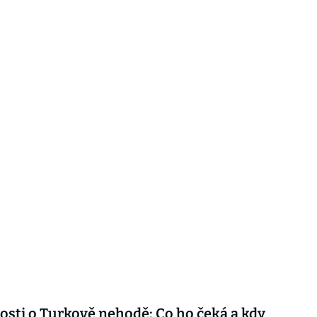
sti o Turkově nehodě: Co ho čeká a kdy