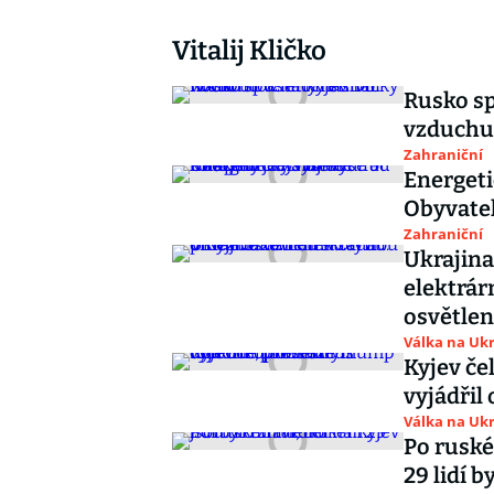
Vitalij Kličko
Rusko sp
vzduchu 
Zahraniční
Energeti
Obyvatel
Zahraniční
Ukrajina
elektrár
osvětlen
Válka na Ukr
Kyjev če
vyjádřil
Válka na Ukr
Po ruské
29 lidí 