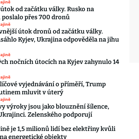
ajině
 útok od začátku války. Rusko na
 poslalo přes 700 dronů
ajině
nější útok dronů od začátku války.
sáhlo Kyjev, Ukrajina odpověděla na jihu
ajině
ých nočních útocích na Kyjev zahynulo 14
ajině
 klíčové vyjednávání o příměří, Trump
utinem mluvit v úterý
ajině
 výroky jsou jako blouznění šílence,
 Ukrajinci. Zelenského podporují
ně je 1,5 milionů lidí bez elektřiny kvůli
a energetické objekty