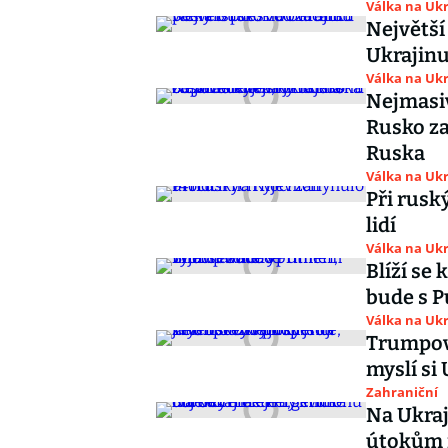
Válka na Ukr
Největší
Ukrajinu
Válka na Ukr
Nejmasiv
Rusko za
Ruska
Válka na Ukr
Při rusk
lidí
Válka na Ukr
Blíží se
bude s P
Válka na Ukr
Trumpovy
myslí si
Zahraniční
Na Ukraji
útokům n