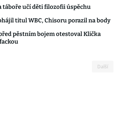
 táboře učí děti filozofii úspěchu
bhájil titul WBC, Chisoru porazil na body
před pěstním bojem otestoval Klička
 fackou
Další