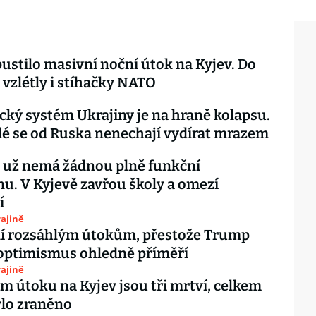
ustilo masivní noční útok na Kyjev. Do
vzlétly i stíhačky NATO
cký systém Ukrajiny je na hraně kolapsu.
é se od Ruska nenechají vydírat mrazem
 už nemá žádnou plně funkční
nu. V Kyjevě zavřou školy a omezí
í
ajině
lí rozsáhlým útokům, přestože Trump
 optimismus ohledně příměří
ajině
m útoku na Kyjev jsou tři mrtví, celkem
bylo zraněno