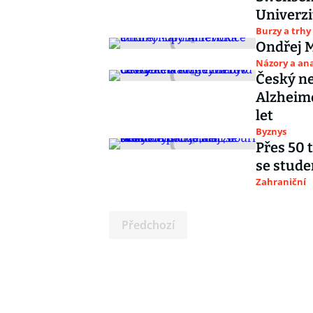
Univerzi
Burzy a trhy
Ondřej M
Názory a ana
Český ne
Alzheime
let
Byznys
Přes 50 
se stude
Zahraniční
Předchozí