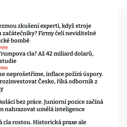
ezmou zkušení experti, když stroje
začátečníky? Firmy čelí neviditelné
cké bombě
lýzy
Trumpova cla? Až 42 miliard dolarů,
studie
lýzy
 se neprošetříme, inflace požírá úspory.
ozinvestovat Česko, říká odborník z
ny
oláci bez práce. Juniorní pozice začíná
m nahrazovat umělá inteligence
 cla rostou. Historická praxe ale