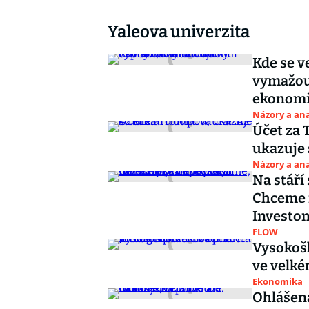
Yaleova univerzita
Kde se v
vymažou 
ekonomi
Názory a ana
Účet za 
ukazuje 
Názory a ana
Na stáří
Chceme r
Investo
FLOW
Vysokošk
ve velké
Ekonomika
Ohlášená