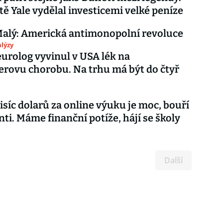
tě Yale vydělal investicemi velké peníze
alý: Americká antimonopolní revoluce
lýzy
urolog vyvinul v USA lék na
rovu chorobu. Na trhu má být do čtyř
tisíc dolarů za online výuku je moc, bouří
nti. Máme finanční potíže, hájí se školy
Další