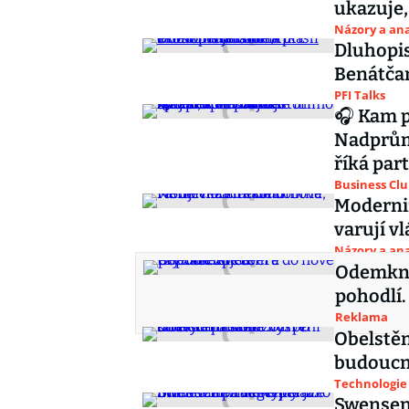
ukazuje,
Názory a ana
Dluhopis 
Benátčan
PFI Talks
🎧 Kam p
Nadprům
říká par
Business Cl
Moderni
varují v
Názory a ana
Odemkně
pohodlí.
Reklama
Obelstěn
budoucnu
Technologie
Swensen 