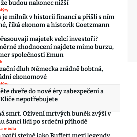
 že budou nakonec nižší
lýzy
je milník v historii financí a přišli s ním
é, říká ekonom a historik Goetzmann
řesouvají majetek velcí investoři?
ěrné zhodnocení najdete mimo burzu,
tner společnosti Emun
ub
zační dluh Německa zrádně bobtná,
ládní ekonomové
lýzy
te dveře do nové éry zabezpečení a
 Klíče nepotřebujete
á smrt. Oživení mrtvých buněk zvýší v
 šanci lidi po srdeční příhodě
 a média
patří stejně jako Buffett mezi legendy.