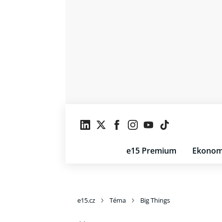
e15 Premium
Ekonom
e15.cz
Téma
Big Things