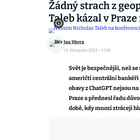
Žádný strach z geop
Taleb kázal v Praze
Jan Vávra
12. listopadu 2023
·
11:00
Svět je bezpečnější, než se 
američtí centrální bankéři
obavy z ChatGPT nejsou na 
Praze a přednesl řadu dův
době, kdy mnozí ztrácejí hl