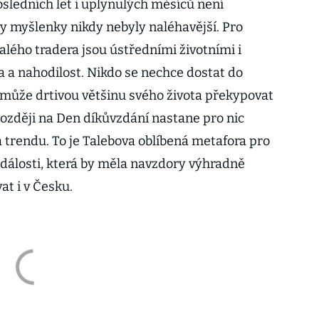
osledních let i uplynulých měsíců není
vy myšlenky nikdy nebyly naléhavější. Pro
alého tradera jsou ústředními životními i
a a nahodilost. Nikdo se nechce dostat do
e může drtivou většinu svého života překypovat
později na Den díkůvzdání nastane pro nic
a trendu. To je Talebova oblíbená metafora pro
dálosti, která by měla navzdory výhradně
t i v Česku.