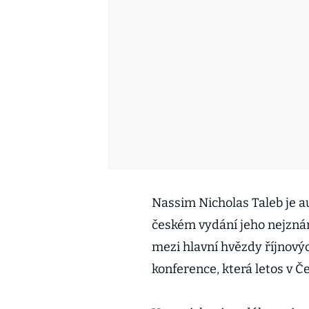
Nassim Nicholas Taleb je au
českém vydání jeho nejznám
mezi hlavní hvězdy říjnový
konference, která letos v Č