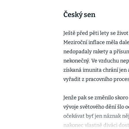
Český sen
Ještě před pěti lety se život
Meziroční inflace měla dal
nedopadaly rakety a přísun
nekonečný. Ve vzduchu nep
získaná imunita chrání jen 
vyřadit z pracovního proces
Jenže pak se změnilo skoro
vývoje světového dění šlo 
očekávat byť jen náznak něj
nakonec vlastně diváci dost