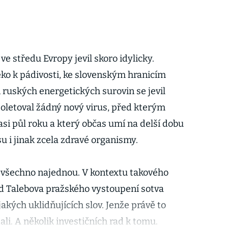
 ve středu Evropy jevil skoro idylicky.
eko k pádivosti, ke slovenským hranicím
 ruských energetických surovin se jevil
oletoval žádný nový virus, před kterým
asi půl roku a který občas umí na delší dobu
u i jinak zcela zdravé organismy.
 všechno najednou. V kontextu takového
od Talebova pražského vystoupení sotva
akých uklidňujících slov. Jenže právě to
ali. A několik investičních rad k tomu.