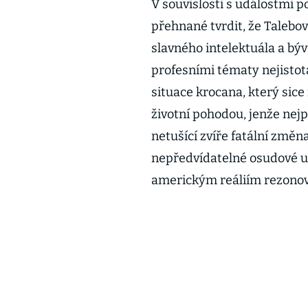
V souvislosti s událostmi p
přehnané tvrdit, že Talebo
slavného intelektuála a býv
profesními tématy nejistot
situace krocana, který sic
životní pohodou, jenže nej
netušící zvíře fatální změn
nepředvídatelné osudové u
americkým reáliím rezonova