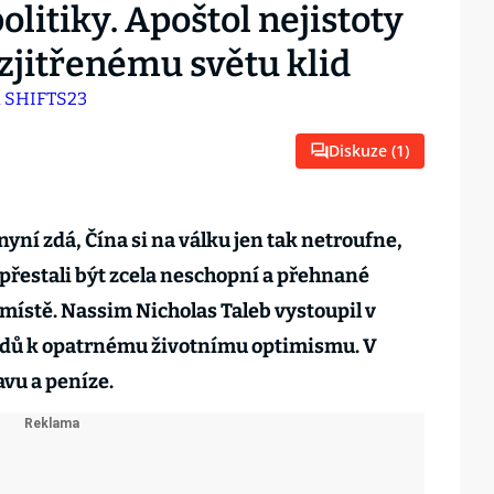
olitiky. Apoštol nejistoty
 zjitřenému světu klid
Diskuze (
1
)
nyní zdá, Čína si na válku jen tak netroufne,
 přestali být zcela neschopní a přehnané
místě. Nassim Nicholas Taleb vystoupil v
odů k opatrnému životnímu optimismu. V
avu a peníze.