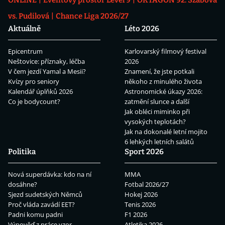
ONLINE
Eventový prostor Level 9
OKTAGON 92: Szabová
vs. Pudilová
Chance Liga 2026/27
Aktuálně
Léto 2026
Epicentrum
Karlovarský filmový festival
Neštovice: příznaky, léčba
2026
V čem jezdí Yamal a Mesii?
Znamení, že jste potkali
Kvízy pro seniory
někoho z minulého života
Kalendář úplňků 2026
Astronomické úkazy 2026:
Co je bodycount?
zatmění slunce a další
Jak obléci miminko při
vysokých teplotách?
Jak na dokonalé letní mojito
6 lehkých letních salátů
Politika
Sport 2026
Nová superdávka: kdo na ní
MMA
dosáhne?
Fotbal 2026/27
Sjezd sudetských Němců
Hokej 2026
Proč vláda zavádí EET?
Tenis 2026
Padni komu padni
F1 2026
Výpověď z práce vzor
Atletika 2026