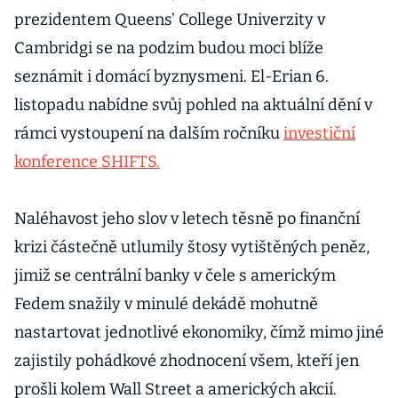
prezi­dentem Queens’ College Univerzity v
Cambridgi se na podzim budou moci blíže
seznámit i domácí byznysmeni. El-Erian 6.
listopadu nabídne svůj pohled na aktuální dění v
rámci vystoupení na dalším ročníku
investiční
konference SHIFTS.
Naléhavost jeho slov v letech těsně po finanční
krizi částečně utlumily štosy vytištěných peněz,
jimiž se centrální banky v čele s americkým
Fedem snažily v minulé dekádě mohutně
nastartovat jednotlivé ekonomiky, čímž mimo jiné
zajistily pohádkové zhodnocení všem, kteří jen
prošli kolem Wall Street a amerických akcií.