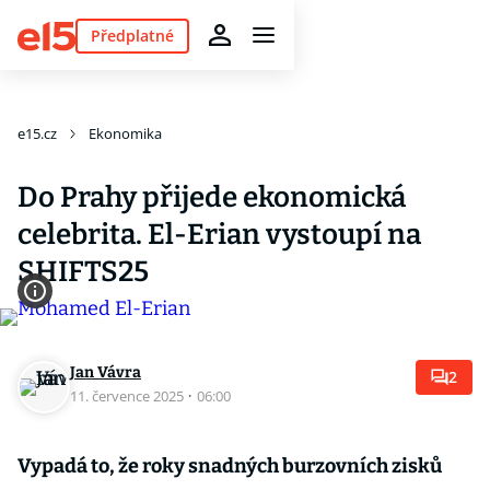
Předplatné
e15.cz
Ekonomika
Do Prahy přijede ekonomická
celebrita. El-Erian vystoupí na
SHIFTS25
Jan Vávra
2
11. července 2025
·
06:00
Vypadá to, že roky snadných burzovních zisků