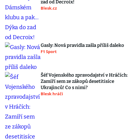
zad od Decroix!
Blesk.cz
Gasly: Nová pravidla zašla příliš daleko
F1 Sport
Šéf Vojenského zpravodajství v Hráčích:
Zamíří sem ze zákopů desetitisíce
Ukrajinců! Co s nimi?
Blesk hráči