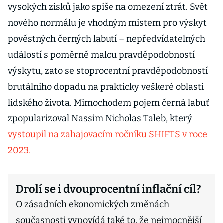
vysokých zisků jako spíše na omezení ztrát. Svět
nového normálu je vhodným místem pro výskyt
pověstných černých labutí – nepředvídatelných
událostí s poměrně malou pravděpodobností
výskytu, zato se stoprocentní pravděpodobností
brutálního dopadu na prakticky veškeré oblasti
lidského života. Mimochodem pojem černá labuť
zpopularizoval Nassim Nicholas Taleb, který
vystoupil na zahajovacím ročníku SHIFTS v roce
2023.
Drolí se i dvouprocentní inflační cíl?
O zásadních ekonomických změnách
současnosti vypovídá také to, že nejmocnější