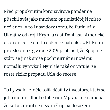
Před propuknutím koronavirové pandemie
působil svět jako mnohem optimističtější místo
než dnes. A to i navzdory tomu, že Putin už z
Ukrajiny odkrojil Krym a část Donbasu. Americké
ekonomice se dařilo dokonce natolik, až El-Erian
pro Bloomberg v roce 2019 prohlásil, že Spojené
státy se jinak spíše pochmurnému novému
normálu vymykají. Nyní ale také on varuje, že
roste riziko propadu USA do recese.
To by však nemělo tolik děsit ty investory, kteří se
jeho radami dlouhodobě řídí. V praxi to znamená,
že se tak urputně nezaměřují na dosažení