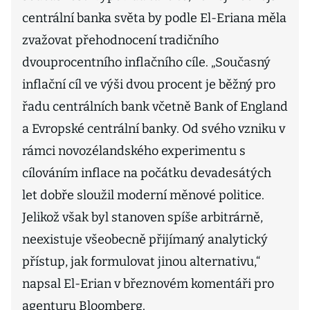
centrální banka světa by podle El-Eriana měla
zvažovat přehodnocení tradičního
dvouprocentního inflačního cíle. „Současný
inflační cíl ve výši dvou procent je běžný pro
řadu centrálních bank včetně Bank of England
a Evropské centrální banky. Od svého vzniku v
rámci novozélandského experimentu s
cílováním inflace na počátku devadesátých
let dobře sloužil moderní měnové politice.
Jelikož však byl stanoven spíše arbitrárně,
neexistuje všeobecně přijímaný analytický
přístup, jak formulovat jinou alternativu,“
napsal El-Erian v březnovém komentáři pro
agenturu Bloomberg.