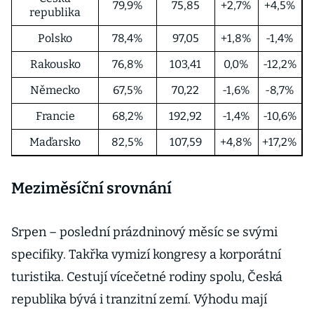
79,9%
75,85
+2,7%
+4,5%
republika
Polsko
78,4%
97,05
+1,8%
-1,4%
Rakousko
76,8%
103,41
0,0%
-12,2%
Německo
67,5%
70,22
-1,6%
-8,7%
Francie
68,2%
192,92
-1,4%
-10,6%
Maďarsko
82,5%
107,59
+4,8%
+17,2%
Meziměsíční srovnání
Srpen – poslední prázdninový měsíc se svými
specifiky. Takřka vymizí kongresy a korporátní
turistika. Cestují vícečetné rodiny spolu, Česká
republika bývá i tranzitní zemí. Výhodu mají