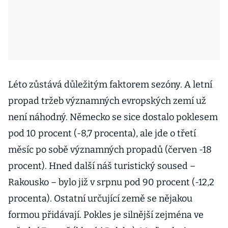
Léto zůstává důležitým faktorem sezóny. A letní
propad tržeb významných evropských zemí už
není náhodný. Německo se sice dostalo poklesem
pod 10 procent (-8,7 procenta), ale jde o třetí
měsíc po sobě významných propadů (červen -18
procent). Hned další náš turistický soused –
Rakousko – bylo již v srpnu pod 90 procent (-12,2
procenta). Ostatní určující země se nějakou
formou přidávají. Pokles je silnější zejména ve