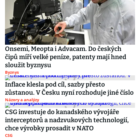
Onsemi, Meopta i Advacam. Do českých
čipů míří velké peníze, patenty mají hned
sloužit byznysu
Byznys
Inflace klesla pod cíl, sazby přesto
zůstanou. V Česku nyní rozhoduje jiné číslo
Názory a analýzy
CSG investuje do kanadského vývojáře
interceptorů a nadzvukových technologií,
chce výrobky prosadit v NATO
CSG