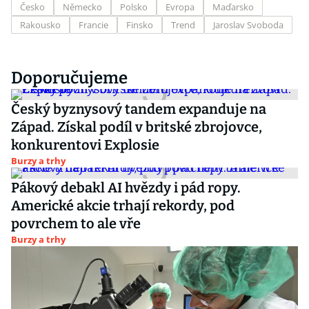
Česko
Německo
Polsko
Evropa
Maďarsko
Rakousko
Francie
Finsko
Trend
Jaroslav Svoboda
Doporučujeme
Český byznysový tandem expanduje na
Západ. Získal podíl v britské zbrojovce,
konkurentovi Explosie
Burzy a trhy
Pákový debakl AI hvězdy i pád ropy.
Americké akcie trhají rekordy, pod
povrchem to ale vře
Burzy a trhy