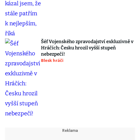
Šéf Vojenského zpravodajství exkluzivně v
Hráčích: Česku hrozil vyšší stupeň
nebezpečí!
Blesk hráči