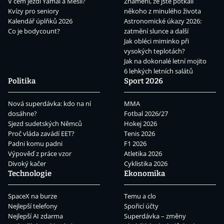
V čem jezdí Yamal a Mesii?
Znamení, že jste potkali
Kvízy pro seniory
někoho z minulého života
Kalendář úplňků 2026
Astronomické úkazy 2026:
Co je bodycount?
zatmění slunce a další
Jak obléci miminko při
vysokých teplotách?
Jak na dokonalé letní mojito
6 lehkých letních salátů
Politika
Sport 2026
Nová superdávka: kdo na ní
MMA
dosáhne?
Fotbal 2026/27
Sjezd sudetských Němců
Hokej 2026
Proč vláda zavádí EET?
Tenis 2026
Padni komu padni
F1 2026
Výpověď z práce vzor
Atletika 2026
Divoký kačer
Cyklistika 2026
Technologie
Ekonomika
SpaceX na burze
Temu a clo
Nejlepší telefony
Spořicí účty
Nejlepší AI zdarma
Superdávka – změny