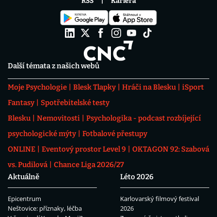
RSS
Kariéra
Další témata z našich webů
Moje Psychologie
Blesk Tlapky
Hráči na Blesku
iSport
Fantasy
Spotřebitelské testy
Blesku
Nemovitosti
Psychologika - podcast rozbíjející
psychologické mýty
Fotbalové přestupy
ONLINE
Eventový prostor Level 9
OKTAGON 92: Szabová
vs. Pudilová
Chance Liga 2026/27
Aktuálně
Léto 2026
Epicentrum
Karlovarský filmový festival
Neštovice: příznaky, léčba
2026