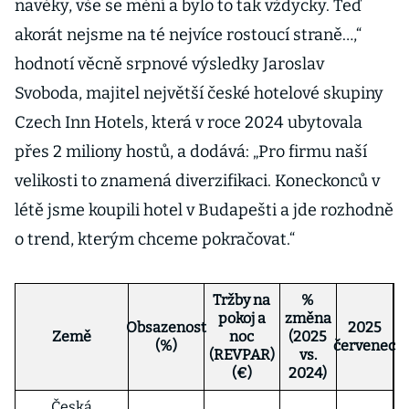
navěky, vše se mění a bylo to tak vždycky. Teď
akorát nejsme na té nejvíce rostoucí straně…,“
hodnotí věcně srpnové výsledky Jaroslav
Svoboda, majitel největší české hotelové skupiny
Czech Inn Hotels, která v roce 2024 ubytovala
přes 2 miliony hostů, a dodává: „Pro firmu naší
velikosti to znamená diverzifikaci. Koneckonců v
létě jsme koupili hotel v Budapešti a jde rozhodně
o trend, kterým chceme pokračovat.“
Tržby na
%
pokoj a
změna
Obsazenost
2025
Země
noc
(2025
(%)
červenec
(REVPAR)
vs.
(€)
2024)
Česká