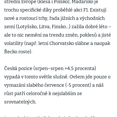
střední Evropě (klesá i Polsko), Maďarsko je
trochu specifické díky proběhlé akci F1. Existují
nové a rostoucí trhy, řada jižních a východních
zemí (Lotyšsko, Litva, Finsko…) zažila dobré léto –
ale to nic nemění na trendu změn, poklesů a jisté
volatility (např. letní Chorvatsko slábne a naopak
Řecko roste).
Česká pozice (srpen–srpen +4,5 procenta)
vypadá v tomto světle slušně. Ovšem jde pouze o
vymazání slabého července (-5 procent) a náš
růst patří celoročně k nejslabším ze
srovnatelných.