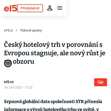
Předplatné
e15.cz
Tiskové zprávy
Český hotelový trh v porovnání s
Evropou stagnuje, ale nový růst je
na obzoru
e15.cz
0
26. září 2025
·
12:32
Srpnová globální data společnosti STR přinesla
informace o vývoji hotelového trhu ve světě, v