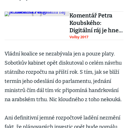
Komentář Petra
Koubského:
Digitální ráj je hned
za rohem
Volby 2017
Vládní koalice se nezabývala jen a pouze platy.
Sobotkův kabinet opět diskutoval o celém návrhu
státního rozpočtu na příští rok. S tím, jak se blíží
termín jeho odeslání do parlamentu, jednání
ministrů čím dál tím víc připomíná handrkování
na arabském trhu. Nic kloudného z toho nekouká.
Ani definitivní jemné rozpočtové ladění nezmění
fakt, že plánovaných investic opět bude pomálu