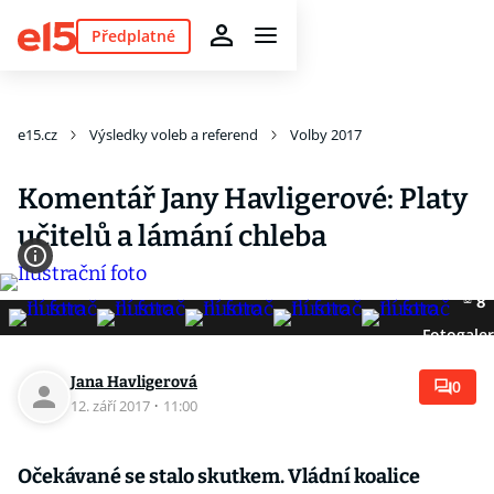
Předplatné
e15.cz
Výsledky voleb a referend
Volby 2017
Komentář Jany Havligerové: Platy
učitelů a lámání chleba
8
Fotogaler
Jana Havligerová
0
12. září 2017
·
11:00
Očekávané se stalo skutkem. Vládní koalice