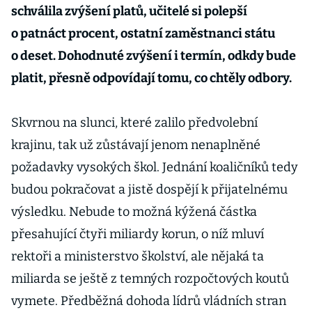
schválila zvýšení platů, učitelé si polepší
o patnáct procent, ostatní zaměstnanci státu
o deset. Dohodnuté zvýšení i termín, odkdy bude
platit, přesně odpovídají tomu, co chtěly odbory.
Skvrnou na slunci, které zalilo předvolební
krajinu, tak už zůstávají jenom nenaplněné
požadavky vysokých škol. Jednání koaličníků tedy
budou pokračovat a jistě dospějí k přijatelnému
výsledku. Nebude to možná kýžená částka
přesahující čtyři miliardy korun, o níž mluví
rektoři a ministerstvo školství, ale nějaká ta
miliarda se ještě z temných rozpočtových koutů
vymete. Předběžná dohoda lídrů vládních stran