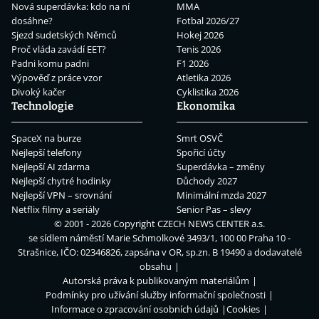
Nová superdávka: kdo na ní
MMA
dosáhne?
Fotbal 2026/27
Sjezd sudetských Němců
Hokej 2026
Proč vláda zavádí EET?
Tenis 2026
Padni komu padni
F1 2026
Výpověď z práce vzor
Atletika 2026
Divoký kačer
Cyklistika 2026
Technologie
Ekonomika
SpaceX na burze
Smrt OSVČ
Nejlepší telefony
Spořicí účty
Nejlepší AI zdarma
Superdávka – změny
Nejlepší chytré hodinky
Důchody 2027
Nejlepší VPN – srovnání
Minimální mzda 2027
Netflix filmy a seriály
Senior Pas – slevy
© 2001 - 2026 Copyright
CZECH NEWS CENTER a.s.
se sídlem náměstí Marie Schmolkové 3493/1, 100 00 Praha 10 -
Strašnice, IČO: 02346826, zapsána v OR, sp.zn. B 19490 a dodavatelé
obsahu
Autorská práva k publikovaným materiálům
Podmínky pro užívání služby informační společnosti
Informace o zpracování osobních údajů
Cookies