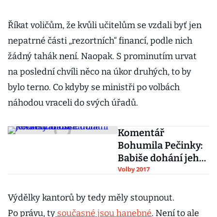
Říkat voličům, že kvůli učitelům se vzdali byť jen
nepatrné části „rezortních“ financí, podle nich
žádný tahák není. Naopak. S prominutím urvat
na poslední chvíli něco na úkor druhých, to by
bylo terno. Co kdyby se ministři po volbách
náhodou vraceli do svých úřadů.
Komentář
Bohumila Pečinky:
Babiše dohání jeho
minulost
Volby 2017
Výdělky kantorů by tedy měly stoupnout.
Po právu, ty
současné jsou hanebné
. Není to ale