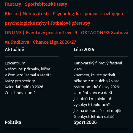
Fantasy
Spotřebitelské testy
Blesku
Nemovitosti
Psychologika - podcast rozbíjející
psychologické mýty
Fotbalové přestupy
ONLINE
Eventový prostor Level 9
OKTAGON 92: Szabová
vs. Pudilová
Chance Liga 2026/27
Aktuálně
Léto 2026
Epicentrum
Karlovarský filmový festival
Neštovice: příznaky, léčba
2026
V čem jezdí Yamal a Mesii?
Znamení, že jste potkali
Kvízy pro seniory
někoho z minulého života
Kalendář úplňků 2026
Astronomické úkazy 2026:
Co je bodycount?
zatmění slunce a další
Jak obléci miminko při
vysokých teplotách?
Jak na dokonalé letní mojito
6 lehkých letních salátů
Politika
Sport 2026