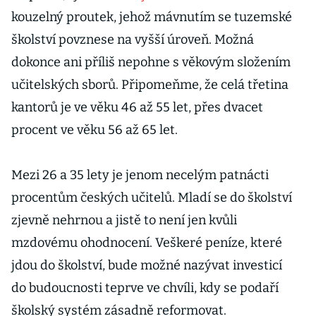
kouzelný proutek, jehož mávnutím se tuzemské
školství povznese na vyšší úroveň. Možná
dokonce ani příliš nepohne s věkovým složením
učitelských sborů. Připomeňme, že celá třetina
kantorů je ve věku 46 až 55 let, přes dvacet
procent ve věku 56 až 65 let.
Mezi 26 a 35 lety je jenom necelým patnácti
procentům českých učitelů. Mladí se do školství
zjevně nehrnou a jistě to není jen kvůli
mzdovému ohodnocení. Veškeré peníze, které
jdou do školství, bude možné nazývat investicí
do budoucnosti teprve ve chvíli, kdy se podaří
školský systém zásadně reformovat.