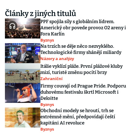
Články z jiných titulů
PPF spojila síly s globálním lídrem.
Americký obr povede provoz O2 areny i
Fora Karlín
Byznys
Na trzích se děje něco nezvyklého.
Technologické firmy shánějí miliardy
Názory a analýzy
Itálie vyklízí pláže. První plážové kluby
mizí, turisté změnu pocítí brzy
Zahraniční
Firmy couvají od Prague Pride. Podporu
duhovému festivalu škrtl Microsoft i
Deloitte
Byznys
Obchodní modely se hroutí, trh se
extrémně mění, předpovídají čeští
kapitáni AI revoluce
Byznys