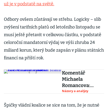
už je v podstatě na světě.
Odbory ovšem zůstávají ve střehu. Logicky – slib
zvýšení tarifních platů od letošního listopadu se
musí ještě přetavit v celkovou částku, v podstatě
celoroční mandatorní výdaj ve výši zhruba 24
miliard korun, který bude zapsán v plánu státních
financí na příští rok.
Komentář
Michaela
Romancova:
Moskva shání
Názory a analýzy
čínského
Schrödera
Špičky vládní koalice se sice na tom, že je nutné