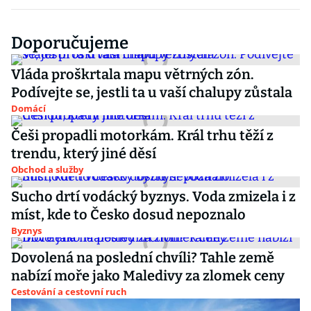
Doporučujeme
Vláda proškrtala mapu větrných zón.
Podívejte se, jestli ta u vaší chalupy zůstala
Domácí
Češi propadli motorkám. Král trhu těží z
trendu, který jiné děsí
Obchod a služby
Sucho drtí vodácký byznys. Voda zmizela i z
míst, kde to Česko dosud nepoznalo
Byznys
Dovolená na poslední chvíli? Tahle země
nabízí moře jako Maledivy za zlomek ceny
Cestování a cestovní ruch