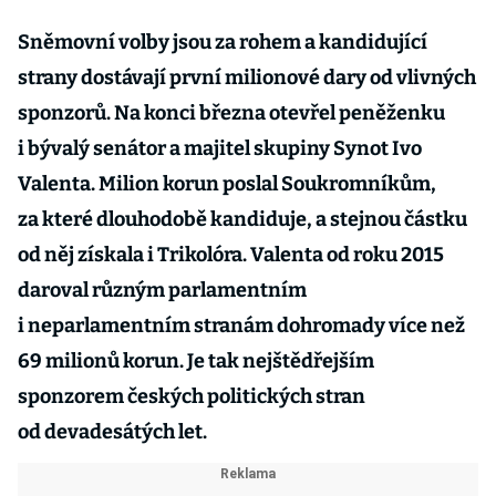
Sněmovní volby jsou za rohem a kandidující
strany dostávají první milionové dary od vlivných
sponzorů. Na konci března otevřel peněženku
i bývalý senátor a majitel skupiny Synot Ivo
Valenta. Milion korun poslal Soukromníkům,
za které dlouhodobě kandiduje, a stejnou částku
od něj získala i Trikolóra. Valenta od roku 2015
daroval různým parlamentním
i neparlamentním stranám dohromady více než
69 mi­lionů korun. Je tak nejštědřejším
sponzorem českých politických stran
od devadesátých let.