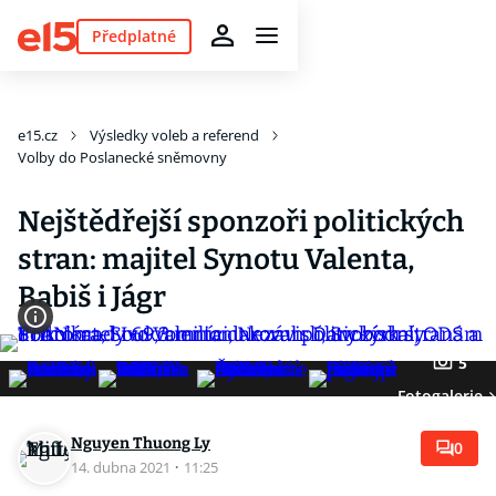
Předplatné
e15.cz
Výsledky voleb a referend
Volby do Poslanecké sněmovny
Nejštědřejší sponzoři politických
stran: majitel Synotu Valenta,
Babiš i Jágr
5
Fotogalerie
Nguyen Thuong Ly
0
14. dubna 2021
·
11:25