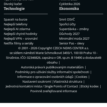
Divoký kačer
Cyklistika 2026
Technologie
Ekonomika
SpaceX na burze
Smrt OSVČ
Nejlepší telefony
Spořicí účty
Nejlepší AI zdarma
Superdávka – změny
Nejlepší chytré hodinky
Důchody 2027
Nejlepší VPN – srovnání
Minimální mzda 2027
Netflix filmy a seriály
Senior Pas – slevy
© 2001 - 2026 Copyright
CZECH NEWS CENTER a.s.
se sídlem náměstí Marie Schmolkové 3493/1, 100 00 Praha 10 -
Strašnice, IČO: 02346826, zapsána v OR, sp.zn. B 19490 a dodavatelé
obsahu
Autorská práva k publikovaným materiálům
Podmínky pro užívání služby informační společnosti
Informace o zpracování osobních údajů
Cookies
Nastavení soukromí
Vlastnická struktura
Jednotná kontaktní místa / Single Points of Contact
Etický kodex
Povinně zveřejňované informace