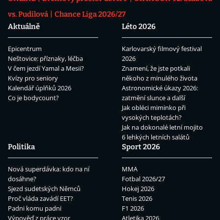
vs. Pudilová
Chance Liga 2026/27
Aktuálně
Léto 2026
Epicentrum
Karlovarský filmový festival
Neštovice: příznaky, léčba
2026
V čem jezdí Yamal a Mesii?
Znamení, že jste potkali
Kvízy pro seniory
někoho z minulého života
Kalendář úplňků 2026
Astronomické úkazy 2026:
Co je bodycount?
zatmění slunce a další
Jak obléci miminko při
vysokých teplotách?
Jak na dokonalé letní mojito
6 lehkých letních salátů
Politika
Sport 2026
Nová superdávka: kdo na ní
MMA
dosáhne?
Fotbal 2026/27
Sjezd sudetských Němců
Hokej 2026
Proč vláda zavádí EET?
Tenis 2026
Padni komu padni
F1 2026
Výpověď z práce vzor
Atletika 2026