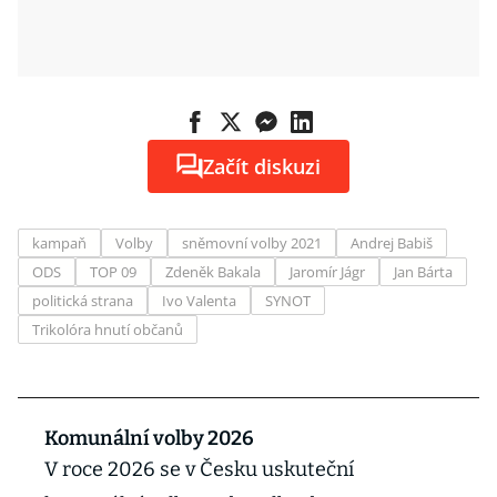
Začít diskuzi
kampaň
Volby
sněmovní volby 2021
Andrej Babiš
ODS
TOP 09
Zdeněk Bakala
Jaromír Jágr
Jan Bárta
politická strana
Ivo Valenta
SYNOT
Trikolóra hnutí občanů
Komunální volby 2026
V roce 2026 se v Česku uskuteční