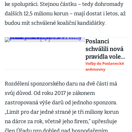
ke spolupráci. Stejnou částku – tedy dohromady
dalších 12,5 milionu korun – mají dostat i letos, až
budou mít schválené koaliční kandidátky.
Poslanci
schválili nová
pravidla voleb.
Koalicím bude
Volby do Poslanecké
sněmovny
stačit pro
vstup do
Rozdělení sponzorského daru na dvě části má
sněmovny
svůj důvod. Od roku 2017 je zákonem
méně hlasů
zastropovaná výše darů od jednoho sponzora.
„Limit pro dar jedné straně je tři miliony korun
na dárce za rok, včetně jeho firem,“ upřesňuje
člen Úřadu pro dohled nad hospodařením