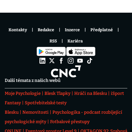
Kontakty
Redakce
Inzerce
Předplatné
RSS
Kariéra
Další témata z našich webů
Moje Psychologie
Blesk Tlapky
Hráči na Blesku
iSport
Fantasy
Spotřebitelské testy
Blesku
Nemovitosti
Psychologika - podcast rozbíjející
psychologické mýty
Fotbalové přestupy
ONLINE
Eventový prostor Level 9
OKTAGON 92: Szabová