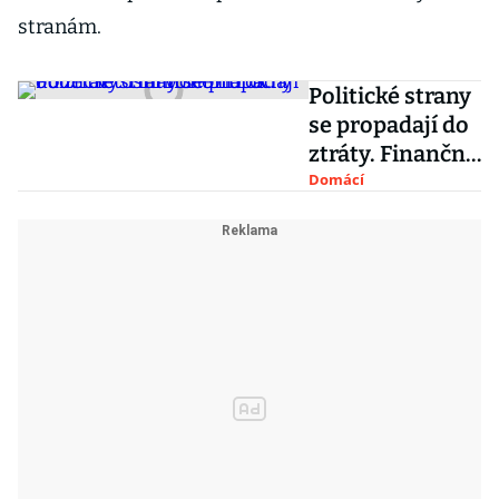
stranám.
Politické strany
se propadají do
ztráty. Finančně
náročný bude i
Domácí
letošní volební
rok