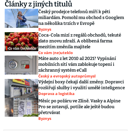
Články z jiných titulů
Český prodejce telefonů míří k pěti
miliardám. Pomohl mu obchod s Googlem
na několika trzích v Evropě
Byznys
Coca-Cola mizí z regálů obchodů, tekuté
zlato znovu zdraží. A oblíbená farma
mezitím změnila majitele
Co vám (ne)uteklo
Máte auto z let 2010 až 2021? Vypínání
mobilních sítí vám zablokuje topení i
záchranný systém eCall
Český a evropský autoprůmysl
Výdejní boxy čekají další změny. Dopravci
rozšiřují služby i využití umělé inteligence
Doprava a logistika
Měsíc po požáru ve Zlíně. Vasky a Alpine
Pro se zotavují, potíže ale ještě budou
přetrvávat
Byznys