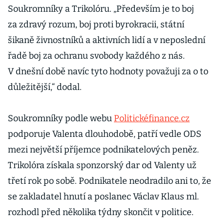
Soukromníky a Trikolóru. „Především je to boj
za zdravý rozum, boj proti byrokracii, státní
šikaně živnostníků a aktivních lidí a v neposlední
řadě boj za ochranu svobody každého z nás.
V dnešní době navíc tyto hodnoty považuji za o to
důležitější,“ dodal.
Soukromníky podle webu
Politickéfinance.cz
podporuje Valenta dlouhodobě, patří vedle ODS
mezi největší příjemce podnikatelových peněz.
Trikolóra získala sponzorský dar od Valenty už
třetí rok po sobě. Podnikatele neodradilo ani to, že
se zakladatel hnutí a poslanec Václav Klaus ml.
rozhodl před několika týdny skončit v politice.