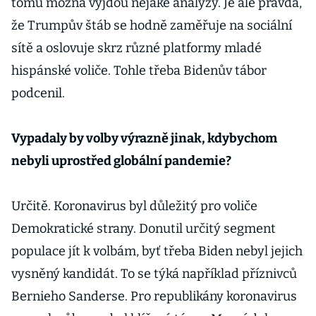
tomu možná vyjdou nějaké analýzy. Je ale pravda,
že Trumpův štáb se hodně zaměřuje na sociální
sítě a oslovuje skrz různé platformy mladé
hispánské voliče. Tohle třeba Bidenův tábor
podcenil.
Vypadaly by volby výrazně jinak, kdybychom
nebyli uprostřed globální pandemie?
Určitě. Koronavirus byl důležitý pro voliče
Demokratické strany. Donutil určitý segment
populace jít k volbám, byť třeba Biden nebyl jejich
vysněný kandidát. To se týká například příznivců
Bernieho Sanderse. Pro republikány koronavirus