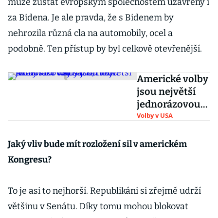
může zůstat evropským společnostem uzavřený i
za Bidena. Je ale pravda, že s Bidenem by
nehrozila různá cla na automobily, ocel a
podobně. Ten přístup by byl celkově otevřenější.
Americké volby
jsou největší
jednorázovou
sázkařskou
Volby v USA
událostí v
dějinách, tvrdí
Jaký vliv bude mít rozložení sil v americkém
firmy
Kongresu?
To je asi to nejhorší. Republikáni si zřejmě udrží
většinu v Senátu. Díky tomu mohou blokovat