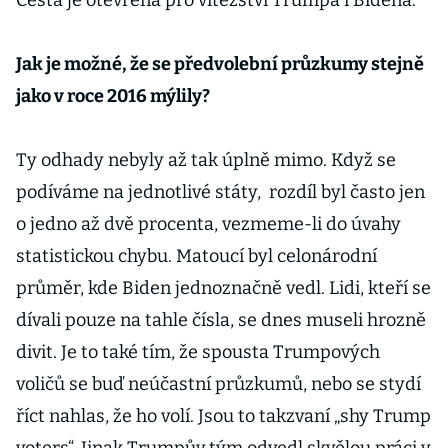
Cesta je otevřená pro vítězství Trumpa i Bidena.
Jak je možné, že se předvolební průzkumy stejně
jako v roce 2016 mýlily?
Ty odhady nebyly až tak úplně mimo. Když se
podíváme na jednotlivé státy, rozdíl byl často jen
o jedno až dvě procenta, vezmeme-li do úvahy
statistickou chybu. Matoucí byl celonárodní
průměr, kde Biden jednoznačně vedl. Lidi, kteří se
dívali pouze na tahle čísla, se dnes museli hrozně
divit. Je to také tím, že spousta Trumpových
voličů se buď neúčastní průzkumů, nebo se stydí
říct nahlas, že ho volí. Jsou to takzvaní „shy Trump