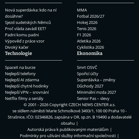
Nová superdávka: kdo na ní
MMA
dosáhne?
Fotbal 2026/27
Sjezd sudetských Němců
Hokej 2026
Proč vláda zavádí EET?
Tenis 2026
Padni komu padni
F1 2026
Výpověď z práce vzor
Atletika 2026
Divoký kačer
Cyklistika 2026
Technologie
Ekonomika
SpaceX na burze
Smrt OSVČ
Nejlepší telefony
Spořicí účty
Nejlepší AI zdarma
Superdávka – změny
Nejlepší chytré hodinky
Důchody 2027
Nejlepší VPN – srovnání
Minimální mzda 2027
Netflix filmy a seriály
Senior Pas – slevy
© 2001 - 2026 Copyright
CZECH NEWS CENTER a.s.
se sídlem náměstí Marie Schmolkové 3493/1, 100 00 Praha 10 -
Strašnice, IČO: 02346826, zapsána v OR, sp.zn. B 19490 a dodavatelé
obsahu
Autorská práva k publikovaným materiálům
Podmínky pro užívání služby informační společnosti