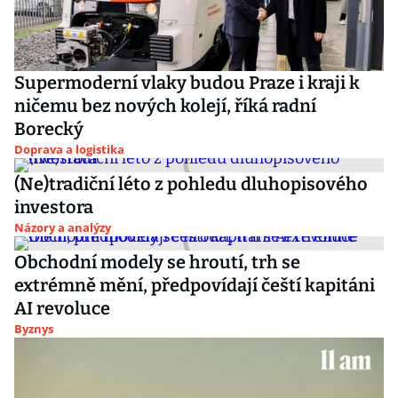
Supermoderní vlaky budou Praze i kraji k
ničemu bez nových kolejí, říká radní
Borecký
Doprava a logistika
(Ne)tradiční léto z pohledu dluhopisového
investora
Názory a analýzy
Obchodní modely se hroutí, trh se
extrémně mění, předpovídají čeští kapitáni
AI revoluce
Byznys