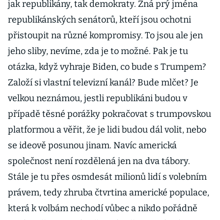
jak republikány, tak demokraty. Zná prý jména
republikánských senátorů, kteří jsou ochotni
přistoupit na různé kompromisy. To jsou ale jen
jeho sliby, nevíme, zda je to možné. Pak je tu
otázka, když vyhraje Biden, co bude s Trumpem?
Založí si vlastní televizní kanál? Bude mlčet? Je
velkou neznámou, jestli republikáni budou v
případě těsné porážky pokračovat s trumpovskou
platformou a věřit, že je lidi budou dál volit, nebo
se ideově posunou jinam. Navíc americká
společnost není rozdělená jen na dva tábory.
Stále je tu přes osmdesát milionů lidí s volebním
právem, tedy zhruba čtvrtina americké populace,
která k volbám nechodí vůbec a nikdo pořádně