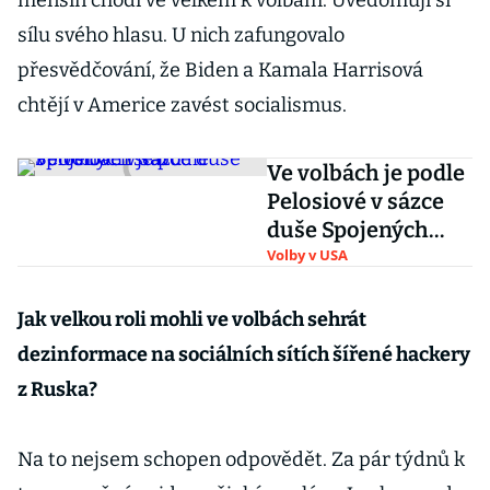
menšin chodí ve velkém k volbám. Uvědomují si
sílu svého hlasu. U nich zafungovalo
přesvědčování, že Biden a Kamala Harrisová
chtějí v Americe zavést socialismus.
Ve volbách je podle
Pelosiové v sázce
duše Spojených
států
Volby v USA
Jak velkou roli mohli ve volbách sehrát
dezinformace na sociálních sítích šířené hackery
z Ruska?
Na to nejsem schopen odpovědět. Za pár týdnů k