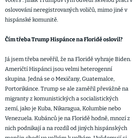
voters“. Jinak Trumpův tým odvedl skvělou práci v
oslovování neregistrovaných voličů, mimo jiné v
hispánské komunitě.
Čím třeba Trump Hispánce na Floridě oslovil?
Já jsem třeba nevěřil, že na Floridě vyhraje Biden.
Američtí Hispánci jsou velmi heterogenní
skupina. Jedná se o Mexičany, Guatemalce,
Portorikánce. Trump se ale zaměřil převážně na
migranty z komunistických a socialistických
zemí, jako je Kuba, Nikaragua, Kolumbie nebo
Venezuela. Kubánců je na Floridě hodně, mnozí z
nich podnikají a na rozdíl od jiných hispánských