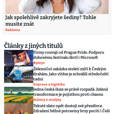
Jak spolehlivě zakryjete šediny? Tohle
musíte znát
Reklama
Články z jiných titulů
Firmy couvají od Prague Pride. Podporu
duhovému festivalu škrtl i Microsoft
Byznys
Železniční zakázka století míří k Českým
drahám. Jako vítěze je schválili středočeští
radní
Doprava a logistika
Jedna česká iluze se právě rozpadá. Zelená
transformace je pojistkou proti chaosu
Názory a analýzy
Tekuté zlato opět dostojí své přezdívce.
Zdražení běžné potraviny brzy pocítí i Češi