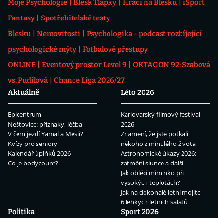
Moje Psychologie
Blesk Tlapky
Hráči na Blesku
iSport
Fantasy
Spotřebitelské testy
Blesku
Nemovitosti
Psychologika - podcast rozbíjející
psychologické mýty
Fotbalové přestupy
ONLINE
Eventový prostor Level 9
OKTAGON 92: Szabová
vs. Pudilová
Chance Liga 2026/27
Aktuálně
Léto 2026
Epicentrum
Karlovarský filmový festival
Neštovice: příznaky, léčba
2026
V čem jezdí Yamal a Mesii?
Znamení, že jste potkali
Kvízy pro seniory
někoho z minulého života
Kalendář úplňků 2026
Astronomické úkazy 2026:
Co je bodycount?
zatmění slunce a další
Jak obléci miminko při
vysokých teplotách?
Jak na dokonalé letní mojito
6 lehkých letních salátů
Politika
Sport 2026