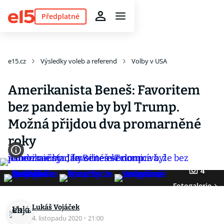
Předplatné
e15.cz
Výsledky voleb a referend
Volby v USA
Amerikanista Beneš: Favoritem
bez pandemie by byl Trump.
Možná přijdou dva promarněné
roky
4
Fotogalerie
Lukáš Vojáček
4. listopadu 2020
·
21:00