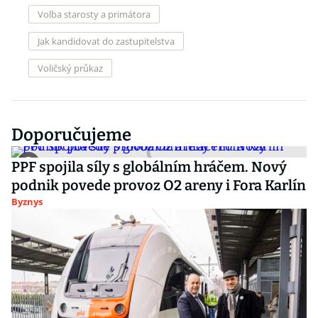
Volba starosty a primátora
Jak kandidovat do zastupitelstva
Voličský průkaz
Doporučujeme
PPF spojila síly s globálním hráčem. Nový
podnik povede provoz O2 areny i Fora Karlín
Byznys