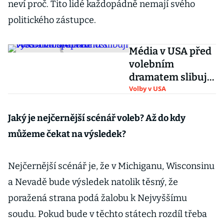
neví proč. Tito lidé každopádně nemají svého
politického zástupce.
Média v USA před
volebním
dramatem slibují
vyšší
Volby v USA
transparentnost
Jaký je nejčernější scénář voleb? Až do kdy
můžeme čekat na výsledek?
Nejčernější scénář je, že v Michiganu, Wisconsinu
a Nevadě bude výsledek natolik těsný, že
poražená strana podá žalobu k Nejvyššímu
soudu. Pokud bude v těchto státech rozdíl třeba