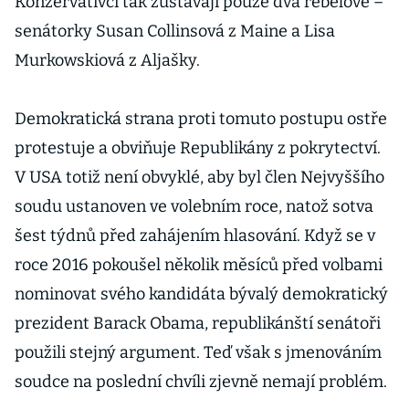
Konzervativci tak zůstávají pouze dva rebelové –
senátorky Susan Collinsová z Maine a Lisa
Murkowskiová z Aljašky.
Demokratická strana proti tomuto postupu ostře
protestuje a obviňuje Republikány z pokrytectví.
V USA totiž není obvyklé, aby byl člen Nejvyššího
soudu ustanoven ve volebním roce, natož sotva
šest týdnů před zahájením hlasování. Když se v
roce 2016 pokoušel několik měsíců před volbami
nominovat svého kandidáta bývalý demokratický
prezident Barack Obama, republikánští senátoři
použili stejný argument. Teď však s jmenováním
soudce na poslední chvíli zjevně nemají problém.