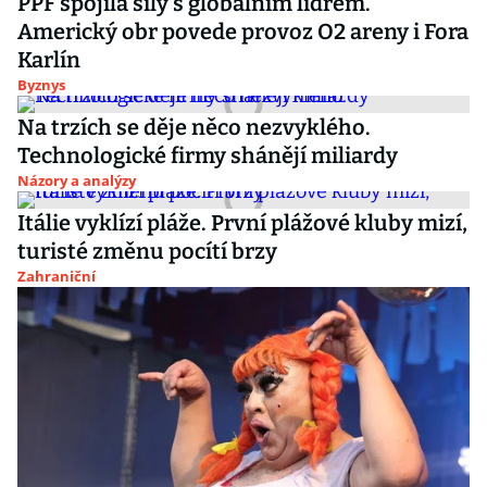
PPF spojila síly s globálním lídrem.
Americký obr povede provoz O2 areny i Fora
Karlín
Byznys
Na trzích se děje něco nezvyklého.
Technologické firmy shánějí miliardy
Názory a analýzy
Itálie vyklízí pláže. První plážové kluby mizí,
turisté změnu pocítí brzy
Zahraniční