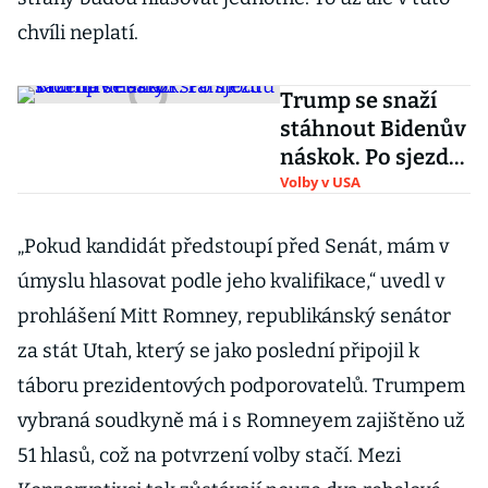
chvíli neplatí.
Trump se snaží
stáhnout Bidenův
náskok. Po sjezdu
sází na debaty
Volby v USA
„Pokud kandidát předstoupí před Senát, mám v
úmyslu hlasovat podle jeho kvalifikace,“ uvedl v
prohlášení Mitt Romney, republikánský senátor
za stát Utah, který se jako poslední připojil k
táboru prezidentových podporovatelů. Trumpem
vybraná soudkyně má i s Romneyem zajištěno už
51 hlasů, což na potvrzení volby stačí. Mezi