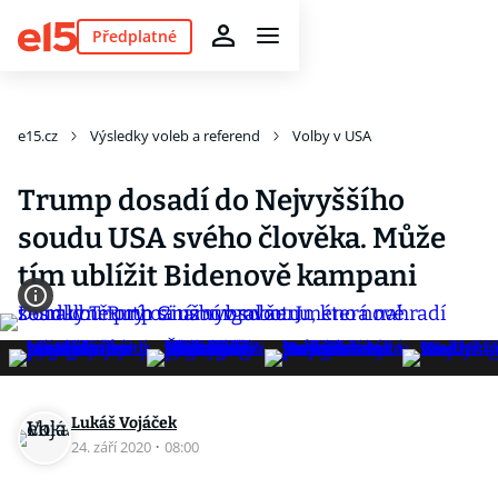
Předplatné
e15.cz
Výsledky voleb a referend
Volby v USA
Trump dosadí do Nejvyššího
soudu USA svého člověka. Může
tím ublížit Bidenově kampani
Lukáš Vojáček
24. září 2020
·
08:00