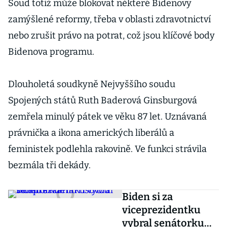
Soud totiž může blokovat některé Bidenovy
zamýšlené reformy, třeba v oblasti zdravotnictví
nebo zrušit právo na potrat, což jsou klíčové body
Bidenova programu.
Dlouholetá soudkyně Nejvyššího soudu
Spojených států Ruth Baderová Ginsburgová
zemřela minulý pátek ve věku 87 let. Uznávaná
právnička a ikona amerických liberálů a
feministek podlehla rakovině. Ve funkci strávila
bezmála tři dekády.
Biden si za
viceprezidentku
vybral senátorku