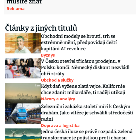
musíte znát
Reklama
Články z jiných titulů
Obchodní modely se hroutí, trh se
extrémně mění, předpovídají čeští
kapitáni AI revoluce
Byznys
V Česku otevřel třicátou prodejnu, v
Polsku končí. Německý diskont nezvládl
obří ztráty
Obchod a služby
Když daň vyžene zlatá vejce. Kalifornie
chce zdanit miliardáře, ti raději utíkají
Názory a analýzy
Železniční zakázka století míří k Českým
drahám. Jako vítěze je schválili středočeští
radní
Doprava a logistika
Jedna česká iluze se právě rozpadá. Zelená
transformace je pojistkou proti chaosu