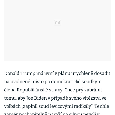
Donald Trump má nyní v plánu urychleně dosadit
na uvolněné místo po demokratické soudkyni
člena Republikánské strany. Chce prý zabránit
tomu, aby Joe Biden v případě svého vítězství ve
volbách „zaplnil soud levicovými radikály“. Tenhle
záměr pochopitelně naráží na silnou nevoli v