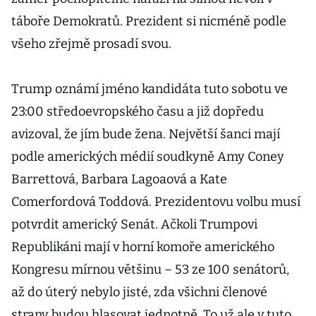
táboře Demokratů. Prezident si nicméně podle
všeho zřejmě prosadí svou.
Trump oznámí jméno kandidáta tuto sobotu ve
23:00 středoevropského času a již dopředu
avizoval, že jím bude žena. Největší šanci mají
podle amerických médií soudkyně Amy Coney
Barrettová, Barbara Lagoaová a Kate
Comerfordová Toddová. Prezidentovu volbu musí
potvrdit americký Senát. Ačkoli Trumpovi
Republikáni mají v horní komoře amerického
Kongresu mírnou většinu – 53 ze 100 senátorů,
až do úterý nebylo jisté, zda všichni členové
strany budou hlasovat jednotně. To už ale v tuto