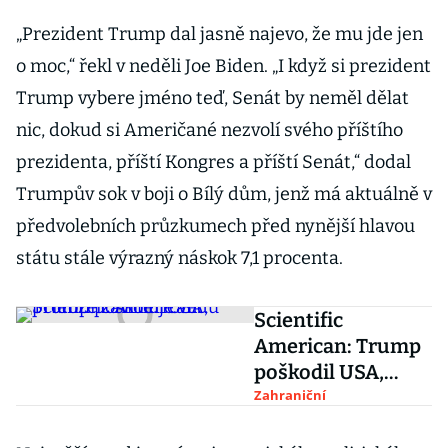
„Prezident Trump dal jasně najevo, že mu jde jen
o moc,“ řekl v neděli Joe Biden. „I když si prezident
Trump vybere jméno teď, Senát by neměl dělat
nic, dokud si Američané nezvolí svého příštího
prezidenta, příští Kongres a příští Senát,“ dodal
Trumpův sok v boji o Bílý dům, jenž má aktuálně v
předvolebních průzkumech před nynější hlavou
státu stále výrazný náskok 7,1 procenta.
Scientific
American: Trump
poškodil USA,
protože zavrhuje
Zahraniční
vědu