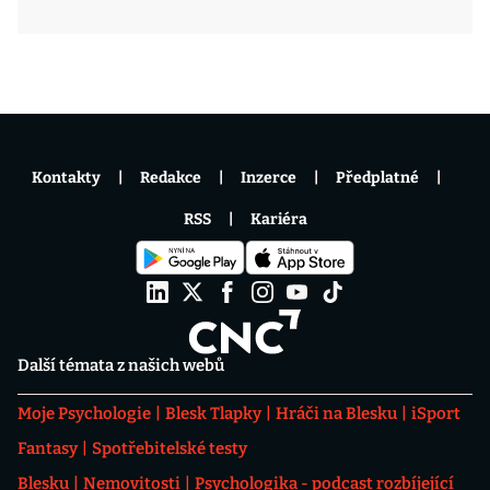
Kontakty
Redakce
Inzerce
Předplatné
RSS
Kariéra
Další témata z našich webů
Moje Psychologie
Blesk Tlapky
Hráči na Blesku
iSport
Fantasy
Spotřebitelské testy
Blesku
Nemovitosti
Psychologika - podcast rozbíjející