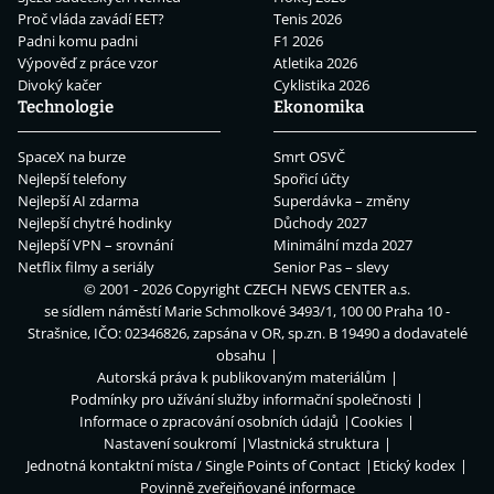
Proč vláda zavádí EET?
Tenis 2026
Padni komu padni
F1 2026
Výpověď z práce vzor
Atletika 2026
Divoký kačer
Cyklistika 2026
Technologie
Ekonomika
SpaceX na burze
Smrt OSVČ
Nejlepší telefony
Spořicí účty
Nejlepší AI zdarma
Superdávka – změny
Nejlepší chytré hodinky
Důchody 2027
Nejlepší VPN – srovnání
Minimální mzda 2027
Netflix filmy a seriály
Senior Pas – slevy
© 2001 - 2026 Copyright
CZECH NEWS CENTER a.s.
se sídlem náměstí Marie Schmolkové 3493/1, 100 00 Praha 10 -
Strašnice, IČO: 02346826, zapsána v OR, sp.zn. B 19490 a dodavatelé
obsahu
Autorská práva k publikovaným materiálům
Podmínky pro užívání služby informační společnosti
Informace o zpracování osobních údajů
Cookies
Nastavení soukromí
Vlastnická struktura
Jednotná kontaktní místa / Single Points of Contact
Etický kodex
Povinně zveřejňované informace