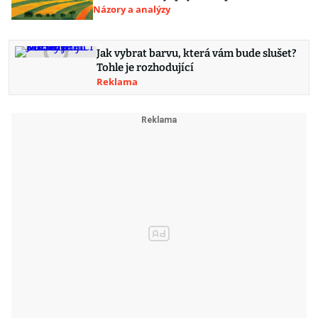
Názory a analýzy
Jak vybrat barvu, která vám bude slušet?
Tohle je rozhodující
Reklama