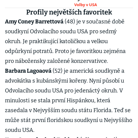
Harrisovou
Volby v USA
Profily největších favoritek
Amy Coney Barrettová
(48) je v současné době
soudkyní Odvolacího soudu USA pro sedmý
okruh. Je praktikující katoličkou a velkou
odpůrkyní potratů. Proto je favoritkou zejména
pro nábožensky založené konzervativce.
Barbara Lagoaová
(52) je americká soudkyně a
advokátka s kubánskými kořeny. Nyní působí u
Odvolacího soudu USA pro jedenáctý okruh. V
minulosti se stala první Hispánkou, která
zasedala v Nejvyšším soudu státu Florida. Teď se
může stát první floridskou soudkyní u Nejvyššího
soudu USA.