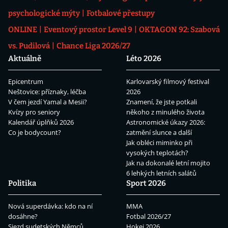
psychologické mýty
Fotbalové přestupy
ONLINE
Eventový prostor Level 9
OKTAGON 92: Szabová
vs. Pudilová
Chance Liga 2026/27
Aktuálně
Léto 2026
Epicentrum
Karlovarský filmový festival
Neštovice: příznaky, léčba
2026
V čem jezdí Yamal a Mesii?
Znamení, že jste potkali
Kvízy pro seniory
někoho z minulého života
Kalendář úplňků 2026
Astronomické úkazy 2026:
Co je bodycount?
zatmění slunce a další
Jak obléci miminko při
vysokých teplotách?
Jak na dokonalé letní mojito
6 lehkých letních salátů
Politika
Sport 2026
Nová superdávka: kdo na ní
MMA
dosáhne?
Fotbal 2026/27
Sjezd sudetských Němců
Hokej 2026