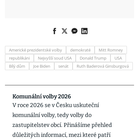
Americké prezidentské volby
demokraté
Mitt Romney
republikáni
Nejvyšší soud USA
Donald Trump
USA
Bílý dům
Joe Biden
senát
Ruth Baderová Ginsburgová
Komunální volby 2026
V roce 2026 se v Česku uskuteční
komunální volby, tedy volby do
zastupitelstev obcí. Přinášíme přehled
důležitých informací, mezi které patří