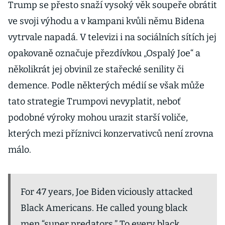
Trump se přesto snaží vysoký věk soupeře obrátit
ve svoji výhodu a v kampani kvůli němu Bidena
vytrvale napadá. V televizi i na sociálních sítích jej
opakovaně označuje přezdívkou „Ospalý Joe“ a
několikrát jej obvinil ze stařecké senility či
demence. Podle některých médií se však může
tato strategie Trumpovi nevyplatit, neboť
podobné výroky mohou urazit starší voliče,
kterých mezi příznivci konzervativců není zrovna
málo.
For 47 years, Joe Biden viciously attacked
Black Americans. He called young black
men “super predators.” To every black