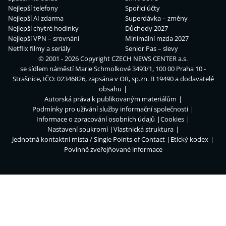
Nejlepší telefony
Spořicí účty
Nejlepší AI zdarma
Superdávka – změny
Nejlepší chytré hodinky
Důchody 2027
Nejlepší VPN – srovnání
Minimální mzda 2027
Netflix filmy a seriály
Senior Pas – slevy
© 2001 - 2026 Copyright
CZECH NEWS CENTER a.s.
se sídlem náměstí Marie Schmolkové 3493/1, 100 00 Praha 10 -
Strašnice, IČO: 02346826, zapsána v OR, sp.zn. B 19490 a dodavatelé
obsahu
Autorská práva k publikovaným materiálům
Podmínky pro užívání služby informační společnosti
Informace o zpracování osobních údajů
Cookies
Nastavení soukromí
Vlastnická struktura
Jednotná kontaktní místa / Single Points of Contact
Etický kodex
Povinně zveřejňované informace