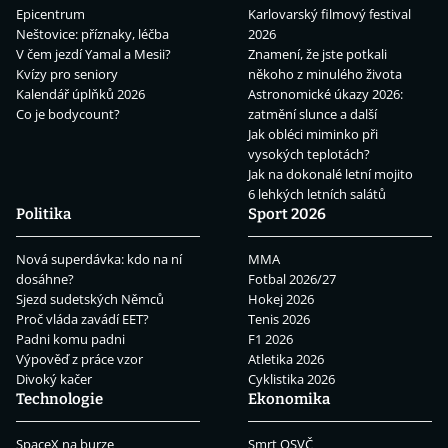
Epicentrum
Karlovarský filmový festival
Neštovice: příznaky, léčba
2026
V čem jezdí Yamal a Mesii?
Znamení, že jste potkali
Kvízy pro seniory
někoho z minulého života
Kalendář úplňků 2026
Astronomické úkazy 2026:
Co je bodycount?
zatmění slunce a další
Jak obléci miminko při
vysokých teplotách?
Jak na dokonalé letní mojito
6 lehkých letních salátů
Politika
Sport 2026
Nová superdávka: kdo na ní
MMA
dosáhne?
Fotbal 2026/27
Sjezd sudetských Němců
Hokej 2026
Proč vláda zavádí EET?
Tenis 2026
Padni komu padni
F1 2026
Výpověď z práce vzor
Atletika 2026
Divoký kačer
Cyklistika 2026
Technologie
Ekonomika
SpaceX na burze
Smrt OSVČ