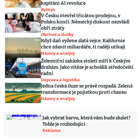
kapitáni AI revoluce
Byznys
V Česku otevřel třicátou prodejnu, v
Polsku končí. Německý diskont nezvládl
obří ztráty
Obchod a služby
Když daň vyžene zlatá vejce. Kalifornie
chce zdanit miliardáře, ti raději utíkají
Názory a analýzy
Železniční zakázka století míří k Českým
drahám. Jako vítěze je schválili středočeští
radní
Doprava a logistika
Jedna česká iluze se právě rozpadá. Zelená
transformace je pojistkou proti chaosu
Názory a analýzy
Jak vybrat barvu, která vám bude slušet?
Tohle je rozhodující
Reklama