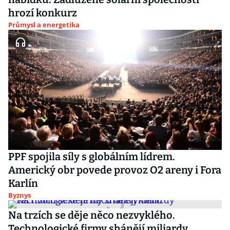
hrozí konkurz
Průmysl a energetika
PPF spojila síly s globálním lídrem.
Americký obr povede provoz O2 areny i Fora
Karlín
Byznys
Na trzích se děje něco nezvyklého.
Technologické firmy shánějí miliardy