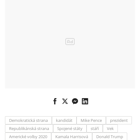
Demokratická strana
kandidát
Mike Pence
prezident
Republikánská strana
Spojené státy
stáří
Vek
Americké volby 2020
Kamala Harrisová
Donald Trump