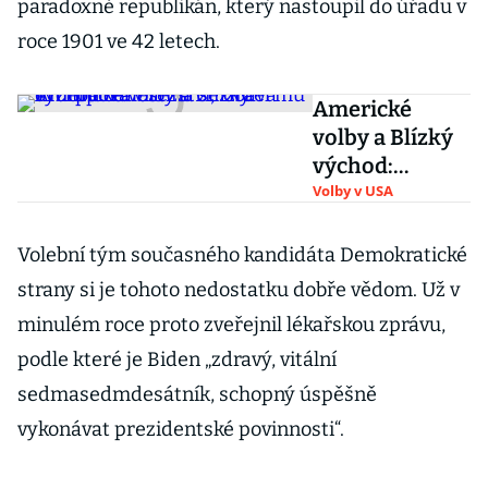
paradoxně republikán, který nastoupil do úřadu v
roce 1901 ve 42 letech.
Americké
volby a Blízký
východ:
Palestina se
Volby v USA
obává
Trumpova
Volební tým současného kandidáta Demokratické
vítězství, Izrael
strany si je tohoto nedostatku dobře vědom. Už v
mu drží palce
minulém roce proto zveřejnil lékařskou zprávu,
podle které je Biden „zdravý, vitální
sedmasedmdesátník, schopný úspěšně
vykonávat prezidentské povinnosti“.