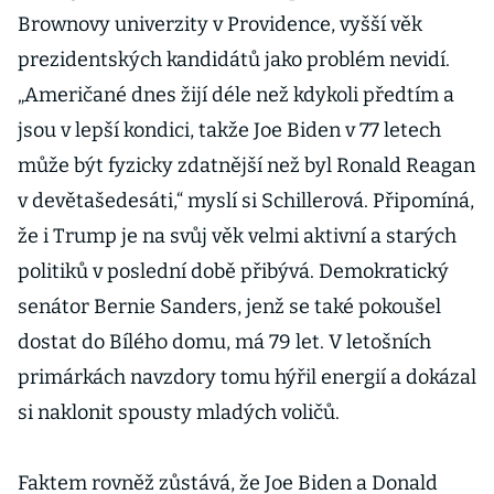
Ukrajiny
Brownovy univerzity v Providence, vyšší věk
prezidentských kandidátů jako problém nevidí.
„Američané dnes žijí déle než kdykoli předtím a
jsou v lepší kondici, takže Joe Biden v 77 letech
může být fyzicky zdatnější než byl Ronald Reagan
v devětašedesáti,“ myslí si Schillerová. Připomíná,
že i Trump je na svůj věk velmi aktivní a starých
politiků v poslední době přibývá. Demokratický
senátor Bernie Sanders, jenž se také pokoušel
dostat do Bílého domu, má 79 let. V letošních
primárkách navzdory tomu hýřil energií a dokázal
si naklonit spousty mladých voličů.
Faktem rovněž zůstává, že Joe Biden a Donald