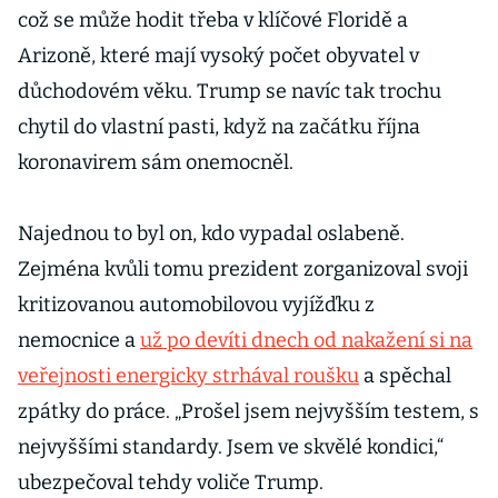
což se může hodit třeba v klíčové Floridě a
Arizoně, které mají vysoký počet obyvatel v
důchodovém věku. Trump se navíc tak trochu
chytil do vlastní pasti, když na začátku října
koronavirem sám onemocněl.
Najednou to byl on, kdo vypadal oslabeně.
Zejména kvůli tomu prezident zorganizoval svoji
kritizovanou automobilovou vyjížďku z
nemocnice a
už po devíti dnech od nakažení si na
veřejnosti energicky strhával roušku
a spěchal
zpátky do práce. „Prošel jsem nejvyšším testem, s
nejvyššími standardy. Jsem ve skvělé kondici,“
ubezpečoval tehdy voliče Trump.