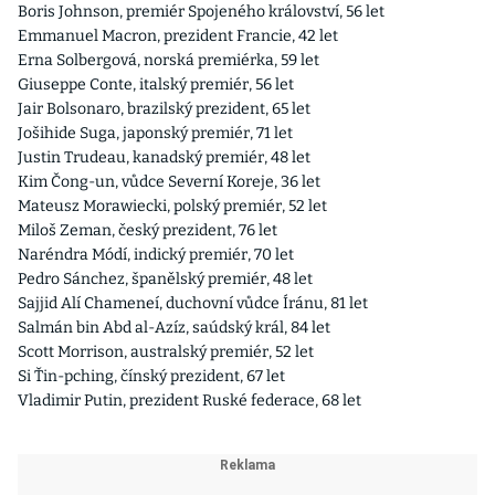
Boris Johnson, premiér Spojeného království, 56 let
Emmanuel Macron, prezident Francie, 42 let
Erna Solbergová, norská premiérka, 59 let
Giuseppe Conte, italský premiér, 56 let
Jair Bolsonaro, brazilský prezident, 65 let
Jošihide Suga, japonský premiér, 71 let
Justin Trudeau, kanadský premiér, 48 let
Kim Čong-un, vůdce Severní Koreje, 36 let
Mateusz Morawiecki, polský premiér, 52 let
Miloš Zeman, český prezident, 76 let
Naréndra Módí, indický premiér, 70 let
Pedro Sánchez, španělský premiér, 48 let
Sajjid Alí Chameneí, duchovní vůdce Íránu, 81 let
Salmán bin Abd al-Azíz, saúdský král, 84 let
Scott Morrison, australský premiér, 52 let
Si Ťin-pching, čínský prezident, 67 let
Vladimir Putin, prezident Ruské federace, 68 let