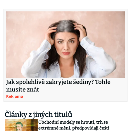
Jak spolehlivě zakryjete šediny? Tohle
musíte znát
Reklama
Články z jiných titulů
Obchodní modely se hroutí, trh se
extrémně mění, předpovídají čeští