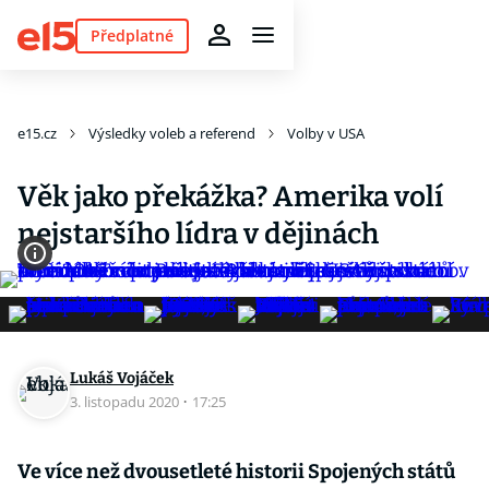
Předplatné
e15.cz
Výsledky voleb a referend
Volby v USA
Věk jako překážka? Amerika volí
nejstaršího lídra v dějinách
Lukáš Vojáček
3. listopadu 2020
·
17:25
Ve více než dvousetleté historii Spojených států