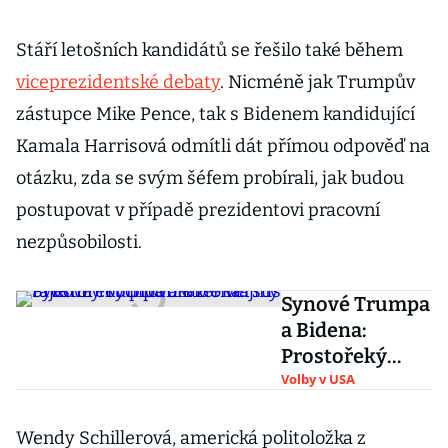
Stáří letošních kandidátů se řešilo také během
viceprezidentské debaty
. Nicméně jak Trumpův
zástupce Mike Pence, tak s Bidenem kandidující
Kamala Harrisová odmítli dát přímou odpověď na
otázku, zda se svým šéfem probírali, jak budou
postupovat v případě prezidentovi pracovní
nezpůsobilosti.
Synové Trumpa
a Bidena:
Prostořeký
provokatér
Volby v USA
versus tajemný
obchodník z
Wendy Schillerová, americká politoložka z