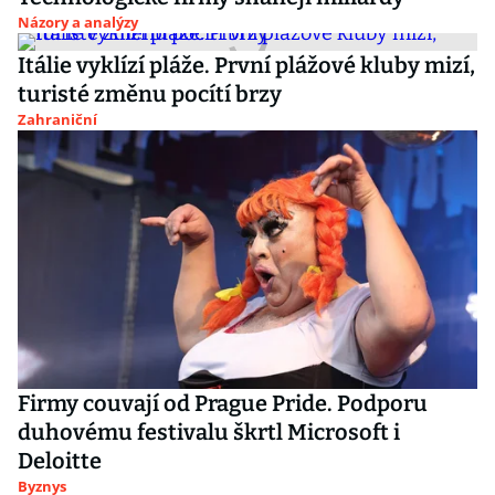
Názory a analýzy
Itálie vyklízí pláže. První plážové kluby mizí,
turisté změnu pocítí brzy
Zahraniční
Firmy couvají od Prague Pride. Podporu
duhovému festivalu škrtl Microsoft i
Deloitte
Byznys