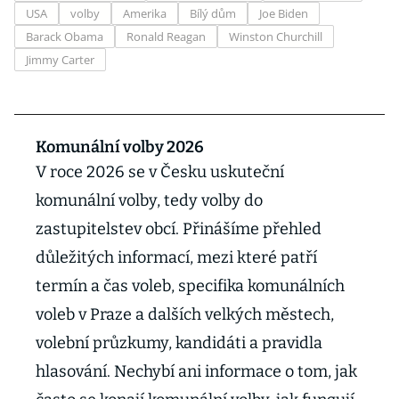
USA
volby
Amerika
Bílý dům
Joe Biden
Barack Obama
Ronald Reagan
Winston Churchill
Jimmy Carter
Komunální volby 2026
V roce 2026 se v Česku uskuteční
komunální volby, tedy volby do
zastupitelstev obcí. Přinášíme přehled
důležitých informací, mezi které patří
termín a čas voleb, specifika komunálních
voleb v Praze a dalších velkých městech,
volební průzkumy, kandidáti a pravidla
hlasování. Nechybí ani informace o tom, jak