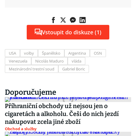
Vstoupit do diskuze (1)
USA
volby
Španělsko
Argentina
OSN
Venezuela
Nicolás Maduro
vláda
Mezinárodní trestní soud
Gabriel Boric
Doporučujeme
Příhraniční obchody už nejsou jen o
cigaretách a alkoholu. Češi do nich jezdí
nakupovat zcela jiné zboží
Obchod a služby