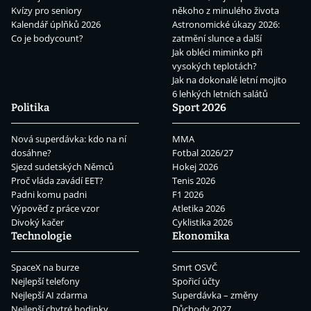
Kvízy pro seniory
někoho z minulého života
Kalendář úplňků 2026
Astronomické úkazy 2026:
Co je bodycount?
zatmění slunce a další
Jak obléci miminko při
vysokých teplotách?
Jak na dokonalé letní mojito
6 lehkých letních salátů
Politika
Sport 2026
Nová superdávka: kdo na ní
MMA
dosáhne?
Fotbal 2026/27
Sjezd sudetských Němců
Hokej 2026
Proč vláda zavádí EET?
Tenis 2026
Padni komu padni
F1 2026
Výpověď z práce vzor
Atletika 2026
Divoký kačer
Cyklistika 2026
Technologie
Ekonomika
SpaceX na burze
Smrt OSVČ
Nejlepší telefony
Spořicí účty
Nejlepší AI zdarma
Superdávka – změny
Nejlepší chytré hodinky
Důchody 2027