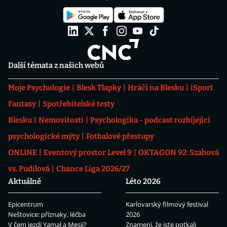
Další témata z našich webů
Moje Psychologie
Blesk Tlapky
Hráči na Blesku
iSport
Fantasy
Spotřebitelské testy
Blesku
Nemovitosti
Psychologika - podcast rozbíjející
psychologické mýty
Fotbalové přestupy
ONLINE
Eventový prostor Level 9
OKTAGON 92: Szabová
vs. Pudilová
Chance Liga 2026/27
Aktuálně
Léto 2026
Epicentrum
Karlovarský filmový festival
Neštovice: příznaky, léčba
2026
V čem jezdí Yamal a Mesii?
Znamení, že jste potkali