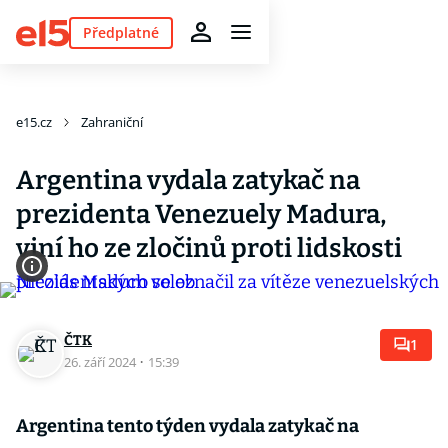
Předplatné
e15.cz
Zahraniční
Argentina vydala zatykač na
prezidenta Venezuely Madura,
viní ho ze zločinů proti lidskosti
ČTK
1
26. září 2024
·
15:39
Argentina tento týden vydala zatykač na