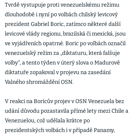
Tvrdě vystupuje proti venezuelskému režimu
dlouhodobě i nyní po volbách chilský levicový
prezident Gabriel Boric, zatímco některé další
levicové vlády regionu, brazilská či mexická, jsou
ve vyjádřeních opatrné. Boric po volbách označil
venezuelský režim za „diktaturu, která falšuje
volby“, a tento týden v úterý slova o Madurově
diktatuře zopakoval v projevu na zasedání
Valného shromáždění OSN.
V reakci na Boricův projev v OSN Venezuela bez
udání důvodu pozastavila přímé lety mezi Chile a
Venezuelou, což udělala krátce po
prezidentských volbách i v případě Panamy,