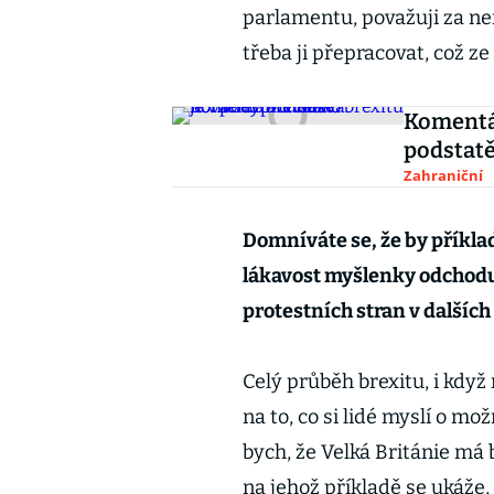
parlamentu, považuji za ner
třeba ji přepracovat, což z
Komentář
podstatě
Zahraniční
Domníváte se, že by příkla
lákavost myšlenky odchodu
protestních stran v dalšíc
Celý průběh brexitu, i když
na to, co si lidé myslí o m
bych, že Velká Británie má 
na jehož příkladě se ukáže, 