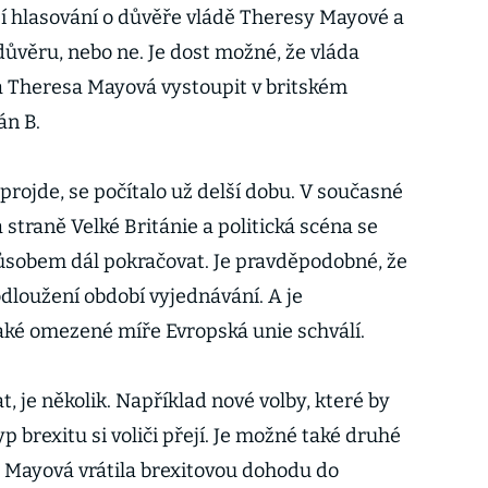
sí hlasování o důvěře vládě Theresy Mayové a
á důvěru, nebo ne. Je dost možné, že vláda
a Theresa Mayová vystoupit v britském
án B.
rojde, se počítalo už delší dobu. V současné
 straně Velké Británie a politická scéna se
sobem dál pokračovat. Je pravděpodobné, že
dloužení období vyjednávání. A je
aké omezené míře Evropská unie schválí.
, je několik. Například nové volby, které by
yp brexitu si voliči přejí. Je možné také druhé
 Mayová vrátila brexitovou dohodu do