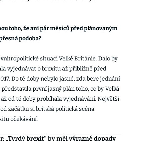
činou toho, že ani pár měsíců před plánovaným
 přesná podoba?
vnitropolitické situaci Velké Británie. Dalo by
čala vyjednávat o brexitu až přibližně před
017. Do té doby nebylo jasné, zda bere jednání
ředstavila první jasný plán toho, co by Velká
a až od té doby probíhala vyjednávání. Největší
od začátku si britská politická scéna
xitu očekávání.
r: „Tvrdý brexit“ by měl výrazné dopady