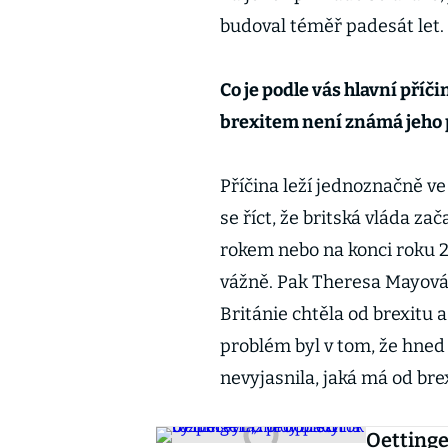
budoval téměř padesát let.
Co je podle vás hlavní pří
brexitem není známá jeho
Příčina leží jednoznačně ve 
se říct, že britská vláda za
rokem nebo na konci roku 2
vážně. Pak Theresa Mayová p
Británie chtěla od brexitu 
problém byl v tom, že hned 
nevyjasnila, jaká má od bre
Oettinge