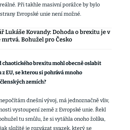
eálné. Při takhle masivní porážce by bylo
e strany Evropské unie není možné.
 Lukáše Kovandy: Dohoda o brexitu je v
 mrtvá. Bohužel pro Česko
d chaotického brexitu mohl obecně oslabit
 z EU, se kterou si pohrává mnoho
h členských zemích?
 nepočítám dnešní vývoj, má jednoznačně vliv,
ožnosti vystoupení země z Evropské unie. Řekl
bohužel tu smůlu, že si vytáhla onoho žolíka,
jak složité je rozvázat svazek, který se