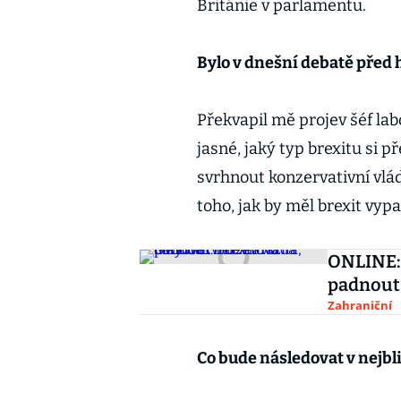
Británie v parlamentu.
Bylo v dnešní debatě před h
Překvapil mě projev šéf la
jasné, jaký typ brexitu si 
svrhnout konzervativní vlá
toho, jak by měl brexit vyp
ONLINE: 
padnout
Zahraniční
Co bude následovat v nejbl