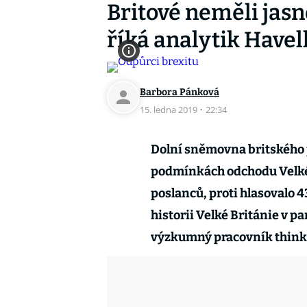
Britové neměli jasno
říká analytik Havel
Barbora Pánková
15. ledna 2019
·
22:34
Dolní sněmovna britského 
podmínkách odchodu Velké B
poslanců, proti hlasovalo 4
historii Velké Británie v p
výzkumný pracovník think