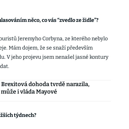
lasováním něco, co vás “zvedlo ze židle”?
bouristů Jeremyho Corbyna, ze kterého nebylo
přeje. Mám dojem, že se snaží především
du. V jeho projevu jsem nenašel jasné kontury
adat.
Brexitová dohoda tvrdě narazila,
 může i vláda Mayové
ižších týdnech?