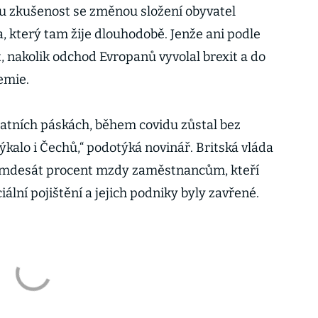
vou zkušenost se změnou složení obyvatel
, který tam žije dlouhodobě. Jenže ani podle
, nakolik odchod Evropanů vyvolal brexit a do
emie.
atních páskách, během covidu zůstal bez
kalo i Čechů,“ podotýká novinář. Britská vláda
 osmdesát procent mzdy zaměstnancům, kteří
ciální pojištění a jejich podniky byly zavřené.