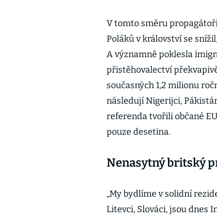
V tomto směru propagátoři 
Poláků v království se sníži
A významně poklesla imigra
přistěhovalectví překvapivě
současných 1,2 milionu ročn
následují Nigerijci, Pákis
referenda tvořili občané EU
pouze desetina.
Nenasytný britský p
„My bydlíme v solidní rezide
Litevci, Slováci, jsou dnes I