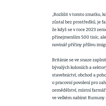
„Rozlišit v tomto zmatku, kd
zůstal bez prostředků, je 
že když se v roce 2023 zem
přinejmenším 500 tisíc, ale
novinář příčiny přílivu imig
Británie se ve snaze zaplni
bývalých koloniích a sektory
stavebnictví, obchod a po
o pracovní povolení pro zah
zemědělství, místní farmáři
ve velkém nabírat Rumuny 