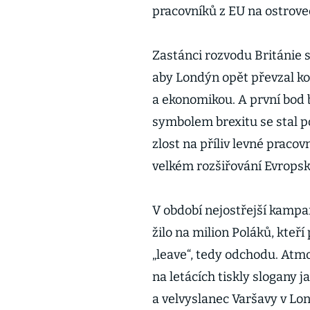
pracovníků z EU na ostrovec
Zastánci rozvodu Británie s 
aby Londýn opět převzal ko
a ekonomikou. A první bod 
symbolem brexitu se stal po
zlost na příliv levné pracov
velkém rozšiřování Evropsk
V období nejostřejší kamp
žilo na milion Poláků, kteř
„leave“, tedy odchodu. Atmo
na letácích tiskly slogany 
a velvyslanec Varšavy v Lon