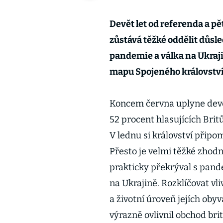
Devět let od referenda a pě
zůstává těžké oddělit důsle
pandemie a válka na Ukrajin
mapu Spojeného království
Koncem června uplyne devět
52 procent hlasujících Brit
V lednu si království přip
Přesto je velmi těžké zhod
prakticky překrýval s pande
na Ukrajině. Rozklíčovat v
a životní úroveň jejích obyv
výrazně ovlivnil obchod bri