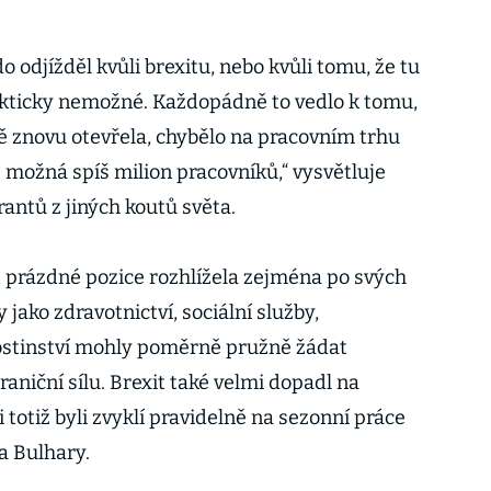
o odjížděl kvůli brexitu, nebo kvůli tomu, že tu
fakticky nemožné. Každopádně to vedlo k tomu,
ě znovu otevřela, chybělo na pracovním trhu
 možná spíš milion pracovníků,“ vysvětluje
rantů z jiných koutů světa.
t prázdné pozice rozhlížela zejména po svých
 jako zdravotnictví, sociální služby,
hostinství mohly poměrně pružně žádat
raniční sílu. Brexit také velmi dopadl na
 totiž byli zvyklí pravidelně na sezonní práce
a Bulhary.