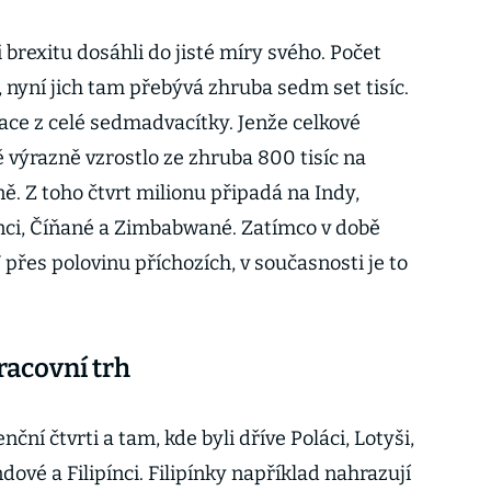
brexitu dosáhli do jisté míry svého. Počet
l, nyní jich tam přebývá zhruba sedm set tisíc.
ce z celé sedmadvacítky. Jenže celkové
 výrazně vzrostlo ze zhruba 800 tisíc na
ě. Z toho čtvrt milionu připadá na Indy,
tánci, Číňané a Zimbabwané. Zatímco v době
 přes polovinu příchozích, v současnosti je to
racovní trh
nční čtvrti a tam, kde byli dříve Poláci, Lotyši,
ndové a Filipínci. Filipínky například nahrazují