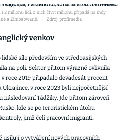
 1,2 milionu lidí. Z nich čtvrt milionu připadá na Indy,
íňané a Zimbabwané.
|
Zdroj: profimedia
anglický venkov
 lidské síle především ve středoasijských
la na poli. Sektor přitom výrazně ovlivnila
o v roce 2019 připadalo devadesát procent
 Ukrajince, v roce 2023 byli nejpočetnější
u následovaní Tádžiky. Jde přitom zároveň
í Rusko, kde se po teroristickém útoku
ontroly, jimž čelí pracovní migranti.
ě usilují o vytváření nových pracovních