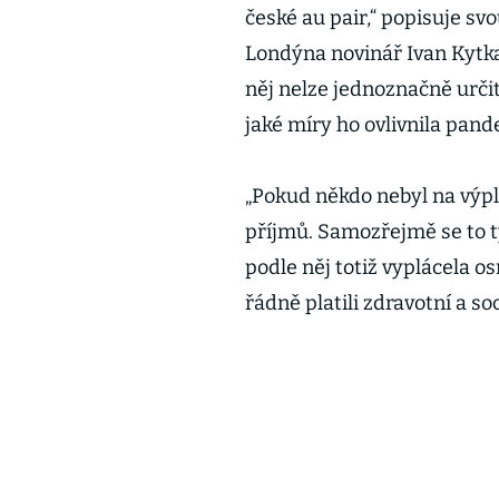
české au pair,“ popisuje s
Londýna novinář Ivan Kytka
něj nelze jednoznačně určit
jaké míry ho ovlivnila pand
„Pokud někdo nebyl na výpl
příjmů. Samozřejmě se to tý
podle něj totiž vyplácela
řádně platili zdravotní a so