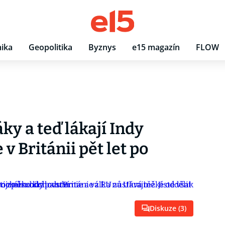
ika
Geopolitika
Byznys
e15 magazín
FLOW
ky a teď lákají Indy
e v Británii pět let po
Diskuze (
3
)