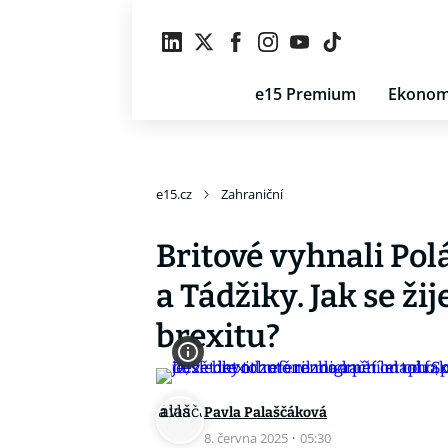
e15 Premium
Ekonom
e15.cz
Zahraniční
Britové vyhnali Polá
a Tádžiky. Jak se žij
brexitu?
Pavla Palaščáková
8. června 2025
·
05:30