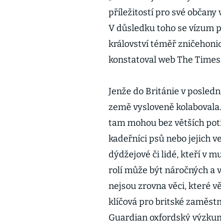
příležitostí pro své občany 
V důsledku toho se vízum 
království téměř zničehonic
konstatoval web The Times 
Jenže do Británie v posledn
země vysloveně kolabovala. 
tam mohou bez větších potíž
kadeřníci psů nebo jejich ve
dýdžejové či lidé, kteří v 
rolí může být náročných a v
nejsou zrovna věci, které v
klíčová pro britské zaměstna
Guardian oxfordský výzkumn