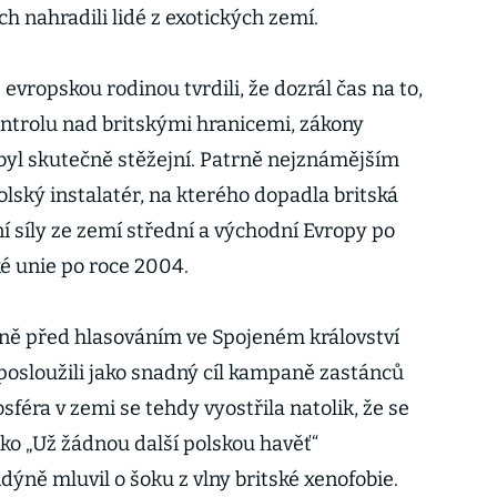
h nahradili lidé z exotických zemí.
evropskou rodinou tvrdili, že dozrál čas na to,
ntrolu nad britskými hranicemi, zákony
byl skutečně stěžejní. Patrně nejznámějším
lský instalatér, na kterého dopadla britská
ní síly ze zemí střední a východní Evropy po
é unie po roce 2004.
aně před hlasováním ve Spojeném království
í posloužili jako snadný cíl kampaně zastánců
sféra v zemi se tehdy vyostřila natolik, že se
jako „Už žádnou další polskou havěť“
dýně mluvil o šoku z vlny britské xenofobie.