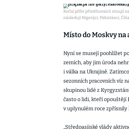
Roční příliv přistěhovalců stoupl na
následují Nigerijci, Pákistánci, Č
Místo do Moskvy na 
Nyní se musejí poohlížet po
zemích, aby jim úroda nehni
i válka na Ukrajině. Zatímc
sezonních pracovních víz na
skupinou lidé z Kyrgyzstán
často o lidi, kteří opouštěj
v uplynulém roce zpřísnily k
„Středoasijské vlády aktivn