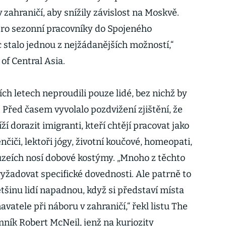
v zahraničí, aby snížily závislost na Moskvě.
pro sezonní pracovníky do Spojeného
 stalo jednou z nejžádanějších možností,“
of Central Asia.
ích letech neproudili pouze lidé, bez nichž by
Před časem vyvolalo pozdvižení zjištění, že
í dorazit imigranti, kteří chtějí pracovat jako
nčiči, lektoři jógy, životní koučové, homeopati,
muzeích nosí dobové kostýmy. „Mnoho z těchto
yžadovat specifické dovednosti. Ale patrně to
ětšinu lidí napadnou, když si představí místa
vatele při náboru v zahraničí,“ řekl listu The
ík Robert McNeil, jenž na kuriozity