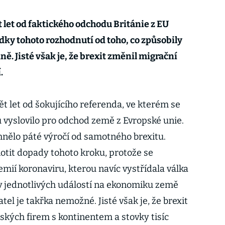
t let od faktického odchodu Británie z EU
dky tohoto rozhodnutí od toho, co způsobily
ě. Jisté však je, že brexit změnil migrační
.
 let od šokujícího referenda, ve kterém se
ů vyslovilo pro odchod země z Evropské unie.
omnělo páté výročí od samotného brexitu.
notit dopady tohoto kroku, protože se
mií koronaviru, kterou navíc vystřídala válka
liv jednotlivých událostí na ekonomiku země
atel je takřka nemožné. Jisté však je, že brexit
tských firem s kontinentem a stovky tisíc