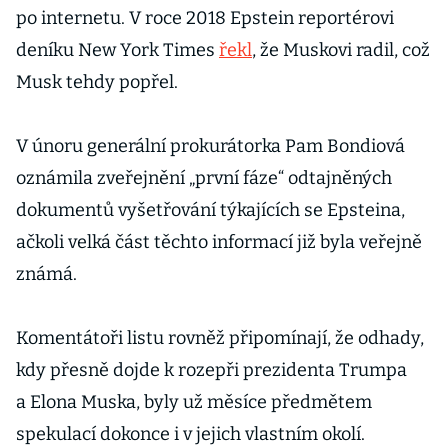
po internetu. V roce 2018 Epstein reportérovi
deníku New York Times
řekl
, že Muskovi radil, což
Musk tehdy popřel.
V únoru generální prokurátorka Pam Bondiová
oznámila zveřejnění „první fáze“ odtajněných
dokumentů vyšetřování týkajících se Epsteina,
ačkoli velká část těchto informací již byla veřejně
známá.
Komentátoři listu rovněž připomínají, že odhady,
kdy přesně dojde k rozepři prezidenta Trumpa
a Elona Muska, byly už měsíce předmětem
spekulací dokonce i v jejich vlastním okolí.