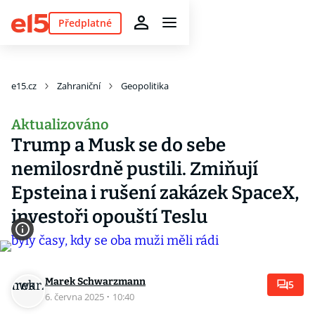
Předplatné
e15.cz
Zahraniční
Geopolitika
Aktualizováno
Trump a Musk se do sebe
nemilosrdně pustili. Zmiňují
Epsteina i rušení zakázek SpaceX,
investoři opouští Teslu
Marek Schwarzmann
5
6. června 2025
·
10:40