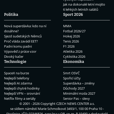
Jak na dokonalé letní mojito
6 lehkých letních salátů
Politika
Sport 2026
Nová superdávka: kdo na ní
MMA
dosáhne?
Fotbal 2026/27
Sjezd sudetských Němců
Hokej 2026
Proč vláda zavádí EET?
Tenis 2026
Padni komu padni
F1 2026
Výpověď z práce vzor
Atletika 2026
Divoký kačer
Cyklistika 2026
Technologie
Ekonomika
SpaceX na burze
Smrt OSVČ
Nejlepší telefony
Spořicí účty
Nejlepší AI zdarma
Superdávka – změny
Nejlepší chytré hodinky
Důchody 2027
Nejlepší VPN – srovnání
Minimální mzda 2027
Netflix filmy a seriály
Senior Pas – slevy
© 2001 - 2026 Copyright
CZECH NEWS CENTER a.s.
se sídlem náměstí Marie Schmolkové 3493/1, 100 00 Praha 10 -
Strašnice, IČO: 02346826, zapsána v OR, sp.zn. B 19490 a dodavatelé