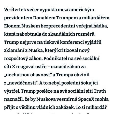
Ve čtvrtek večer vypukla mezi americkým
prezidentem Donaldem Trumpem a miliardářem
Elonem Muskem bezprecedentní veřejná hádka,
která nabobtnala do skandálních rozměrů.
Trump nejprve na tiskové konferenci vyjádřil
zklamání z Muska, který kritizoval nový
rozpočtový zákon. Podnikatel na své sociální
síti X reagoval ostře – označil zákon za
„nechutnou ohavnost“ a Trumpa obvinil
z „nevděčnosti“. A to nebyl poslední šokující
výstřel. Trump posléze na své sociální síti Truth
naznačil, že by Muskova vesmírná SpaceX mohla
přijít o většinu vládních zakázek. To si miliardář