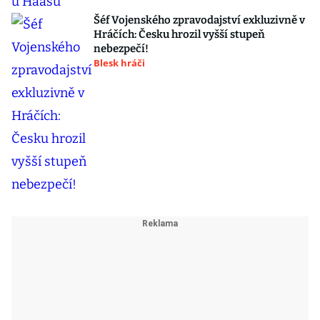
Šéf Vojenského zpravodajství exkluzivně v
Hráčích: Česku hrozil vyšší stupeň
nebezpečí!
Blesk hráči