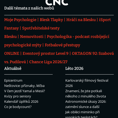
Další témata z našich webů
Moje Psychologie
Blesk Tlapky
Hráči na Blesku
iSport
Fantasy
Spotřebitelské testy
Blesku
Nemovitosti
Psychologika - podcast rozbíjející
psychologické mýty
Fotbalové přestupy
ONLINE
Eventový prostor Level 9
OKTAGON 92: Szabová
vs. Pudilová
Chance Liga 2026/27
Aktuálně
Léto 2026
Epicentrum
Karlovarský filmový festival
Neštovice: příznaky, léčba
2026
V čem jezdí Yamal a Mesii?
Znamení, že jste potkali
Kvízy pro seniory
někoho z minulého života
Kalendář úplňků 2026
Astronomické úkazy 2026:
Co je bodycount?
zatmění slunce a další
Jak obléci miminko při
vysokých teplotách?