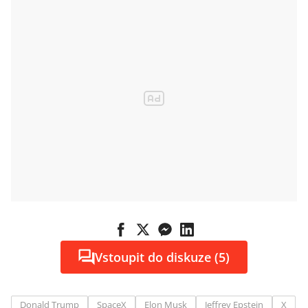
Vstoupit do diskuze (5)
Donald Trump
SpaceX
Elon Musk
Jeffrey Epstein
X