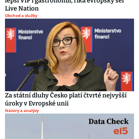
lepší VIP i gastronomii, říká evropský šéf
Live Nation
Obchod a služby
Za státní dluhy Česko platí čtvrté nejvyšší
úroky v Evropské unii
Názory a analýzy