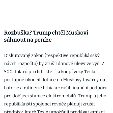
Rozbuška? Trump chtěl Muskovi
sáhnout na peníze
Diskutovaný zákon (respektive republikánský
návrh rozpočtu) by zrušil daňové úlevy ve výši 7
500 dolarů pro lidi, kteří si koupí vozy Tesla,
postupně ukončil dotace na Muskovy továrny na
baterie a rafinerie lithia a zrušil finanční podporu
pro dobíjecí stanice elektromobilů. Trump a jeho
republikánští spojenci rovněž plánují zrušit
předpisy, které Tesle umožňují prodávat emisní