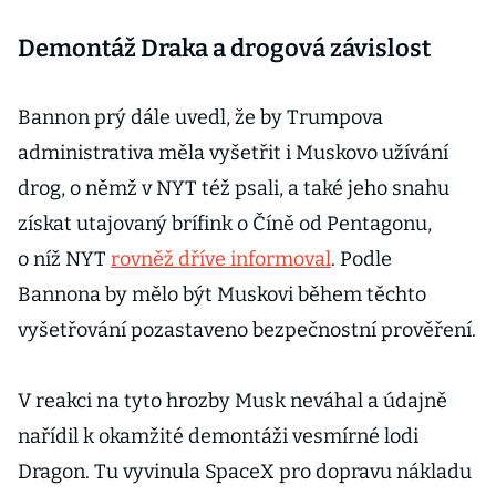
Demontáž Draka a drogová závislost
Bannon prý dále uvedl, že by Trumpova
administrativa měla vyšetřit i Muskovo užívání
drog, o němž v NYT též psali, a také jeho snahu
získat utajovaný brífink o Číně od Pentagonu,
o níž NYT
rovněž dříve informoval
. Podle
Bannona by mělo být Muskovi během těchto
vyšetřování pozastaveno bezpečnostní prověření.
V reakci na tyto hrozby Musk neváhal a údajně
nařídil k okamžité demontáži vesmírné lodi
Dragon. Tu vyvinula SpaceX pro dopravu nákladu