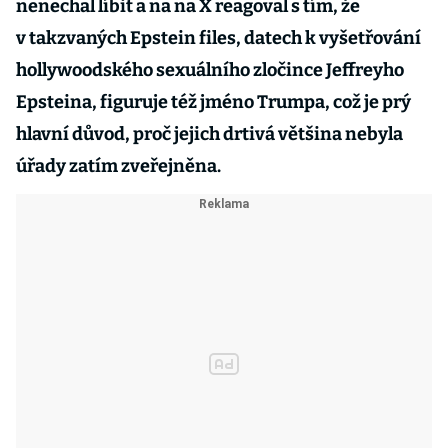
nenechal líbit a na na X reagoval s tím, že
v takzvaných Epstein files, datech k vyšetřování
hollywoodského sexuálního zločince Jeffreyho
Epsteina, figuruje též jméno Trumpa, což je prý
hlavní důvod, proč jejich drtivá většina nebyla
úřady zatím zveřejněna.