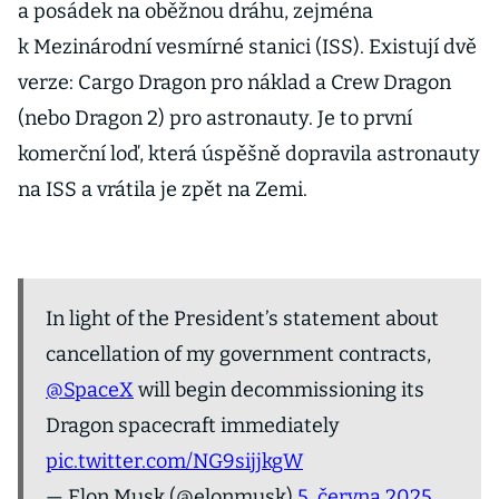
a posádek na oběžnou dráhu, zejména
k Mezinárodní vesmírné stanici (ISS). Existují dvě
verze: Cargo Dragon pro náklad a Crew Dragon
(nebo Dragon 2) pro astronauty. Je to první
komerční loď, která úspěšně dopravila astronauty
na ISS a vrátila je zpět na Zemi.
In light of the President’s statement about
cancellation of my government contracts,
@SpaceX
will begin decommissioning its
Dragon spacecraft immediately
pic.twitter.com/NG9sijjkgW
— Elon Musk (@elonmusk)
5. června 2025