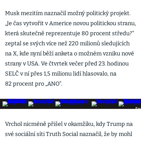
Musk mezitím naznačil možný politický projekt.
„Je čas vytvořit v Americe novou politickou stranu,
která skutečně reprezentuje 80 procent středu?“
zeptal se svých více než 220 milionů sledujících
na X, kde nyní běží anketa o možném vzniku nové
strany v USA. Ve čtvrtek večer před 23. hodinou
SELČ v ní přes 1,5 milionu lidí hlasovalo, na
82 procent pro „ANO“.
Fo
Vrchol nicméně přišel v okamžiku, kdy Trump na
své sociální síti Truth Social naznačil, že by mohl