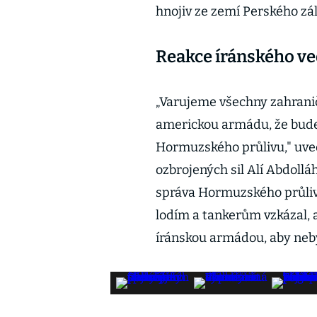
hnojiv ze zemí Perského zál
Reakce íránského ve
„Varujeme všechny zahranič
americkou armádu, že bude 
Hormuzského průlivu," uved
ozbrojených sil Alí Abdolláh
správa Hormuzského průliv
lodím a tankerům vzkázal, 
íránskou armádou, aby neby