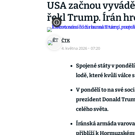
USA začnou vyvádět
řekl Trump. Írán h
ČTK
4. května 2026
·
07:20
Spojené státy v pondě
lodě, které kvůli válce 
V pondělí to na své soci
prezident Donald Trump
celého světa.
Íránská armáda varoval
přiblíží k Hormuzskému