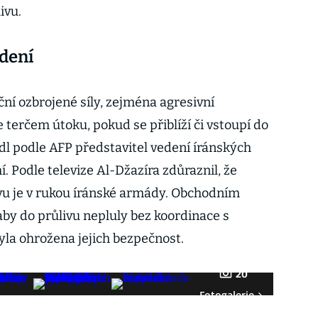
ivu.
dení
ní ozbrojené síly, zejména agresivní
terčem útoku, pokud se přiblíží či vstoupí do
l podle AFP představitel vedení íránských
í. Podle televize Al-Džazíra zdůraznil, že
u je v rukou íránské armády. Obchodním
aby do průlivu nepluly bez koordinace s
la ohrožena jejich bezpečnost.
20
Fotogalerie