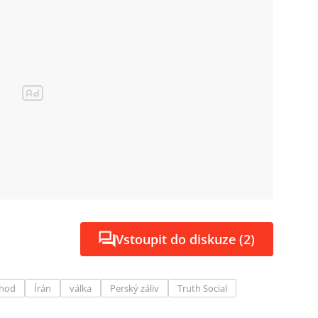
Vstoupit do diskuze (2)
chod
Írán
válka
Perský záliv
Truth Social