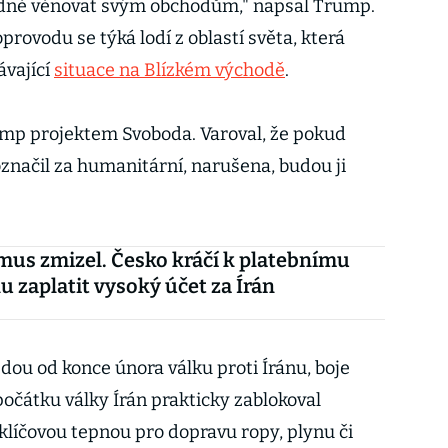
odně věnovat svým obchodům," napsal Trump.
provodu se týká lodí z oblastí světa, která
ávající
situace na Blízkém východě
.
ump projektem Svoboda. Varoval, že pokud
značil za humanitární, narušena, budou ji
us zmizel. Česko kráčí k platebnímu
u zaplatit vysoký účet za Írán
dou od konce února válku proti Íránu, boje
počátku války Írán prakticky zablokoval
e klíčovou tepnou pro dopravu ropy, plynu či