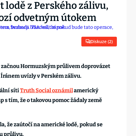
 lodě z Perského zálivu,
rozí odvetným útokem
Diskuze (
2
)
lí začnou Hormuzským průlivem doprovázet
s Íránem uvízly v Perském zálivu.
ální síti
Truth Social oznámil
americký
 s tím, že o takovou pomoc žádaly země
a, že zaútočí na americké lodě, pokud se
 průlivu.