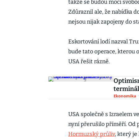
takže se budou moci svob
Zdůraznil ale, že nabídka do
nejsou nijak zapojeny do st
Eskortování lodí nazval Tr
bude tato operace, kterou o
USA řešit rázně.
Optimism
terminál
Ekonomika
USA společně s Izraelem ve
nyní přerušilo příměří. Od 
Hormuzský průliv
, který j