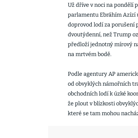
Už dříve v noci na pondělí
parlamentu Ebráhím Azízí 
doprovod lodí za porušení p
dvoutýdenní, než Trump ozn
předloží jednotný mírový n
na mrtvém bodě.
Podle agentury AP americk
od obvyklých námořních tr
obchodních lodí k úzké koo
že plout v blízkosti obvykl
které se tam mohou nacház