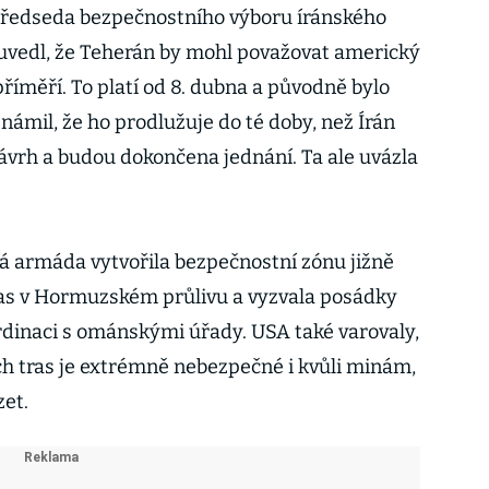
 předseda bezpečnostního výboru íránského
uvedl, že Teherán by mohl považovat americký
říměří. To platí od 8. dubna a původně bylo
ámil, že ho prodlužuje do té doby, než Írán
ávrh a budou dokončena jednání. Ta ale uvázla
á armáda vytvořila bezpečnostní zónu jižně
as v Hormuzském průlivu a vyzvala posádky
rdinaci s ománskými úřady. USA také varovaly,
ých tras je extrémně nebezpečné i kvůli minám,
et.