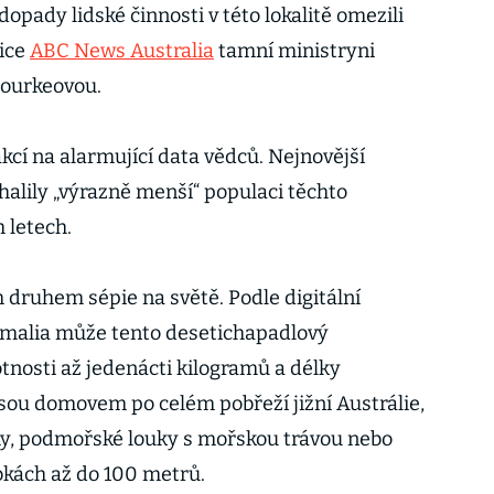
opady lidské činnosti v této lokalitě omezili
nice
ABC News Australia
tamní ministryni
Bourkeovou.
kcí na alarmující data vědců. Nejnovější
halily „výrazně menší“ populaci těchto
 letech.
 druhem sépie na světě. Podle digitální
imalia může tento desetichapadlový
nosti až jedenácti kilogramů a délky
jsou domovem po celém pobřeží jižní Austrálie,
my, podmořské louky s mořskou trávou nebo
bkách až do 100 metrů.