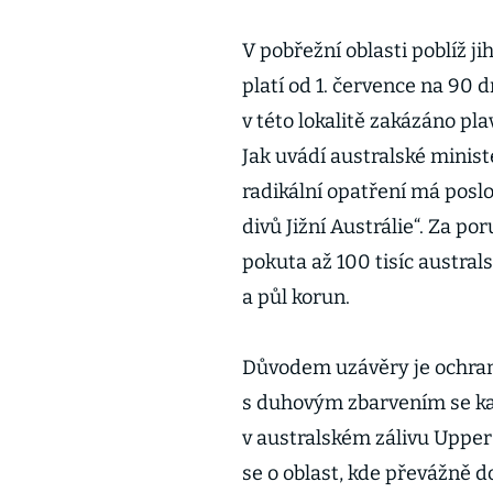
V pobřežní oblasti poblíž 
platí od 1. července na 90 d
v této lokalitě zakázáno pla
Jak uvádí australské minist
radikální opatření má posl
divů Jižní Austrálie“. Za p
pokuta až 100 tisíc austral
a půl korun.
Důvodem uzávěry je ochran
s duhovým zbarvením se k
v australském zálivu Upper
se o oblast, kde převážně do