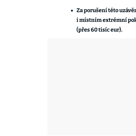
Za porušení této uzávě
i místním extrémní poku
(přes 60 tisíc eur).