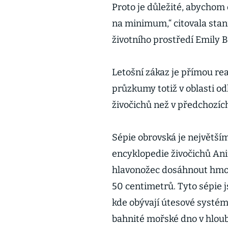
Proto je důležité, abychom d
na minimum,“ citovala sta
životního prostředí Emily 
Letošní zákaz je přímou rea
průzkumy totiž v oblasti od
živočichů než v předchozích
Sépie obrovská je největším
encyklopedie živočichů An
hlavonožec dosáhnout hmot
50 centimetrů. Tyto sépie 
kde obývají útesové systé
bahnité mořské dno v hlou