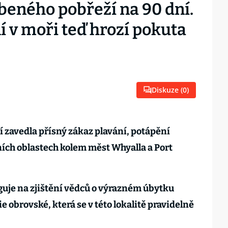
beného pobřeží na 90 dní.
 v moři teď hrozí pokuta
Diskuze (
0
)
ní zavedla přísný zákaz plavání, potápění
ních oblastech kolem měst Whyalla a Port
guje na zjištění vědců o výrazném úbytku
 obrovské, která se v této lokalitě pravidelně