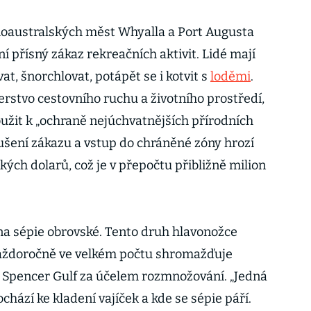
jihoaustralských měst Whyalla a Port Augusta
ní přísný zákaz rekreačních aktivit. Lidé mají
vat, šnorchlovat, potápět se i kotvit s
loděmi
.
erstvo cestovního ruchu a životního prostředí,
oužit k „ochraně nejúchvatnějších přírodních
orušení zákazu a vstup do chráněné zóny hrozí
ských dolarů, což je v přepočtu přibližně milion
a sépie obrovské. Tento druh hlavonožce
aždoročně ve velkém počtu shromažďuje
 Spencer Gulf za účelem rozmnožování. „Jedná
chází ke kladení vajíček a kde se sépie páří.