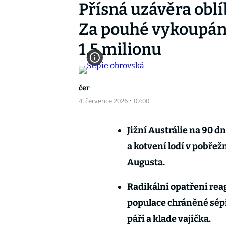
Přísná uzávěra oblí
Za pouhé vykoupání
1,5 milionu
čer
4. července 2026
·
07:00
Jižní Austrálie na 90 d
a kotvení lodí v pobřež
Augusta.
Radikální opatření rea
populace chráněné sépie
páří a klade vajíčka.