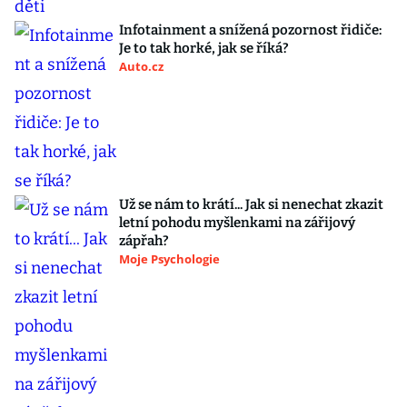
Infotainment a snížená pozornost řidiče:
Je to tak horké, jak se říká?
Auto.cz
Už se nám to krátí... Jak si nenechat zkazit
letní pohodu myšlenkami na zářijový
zápřah?
Moje Psychologie