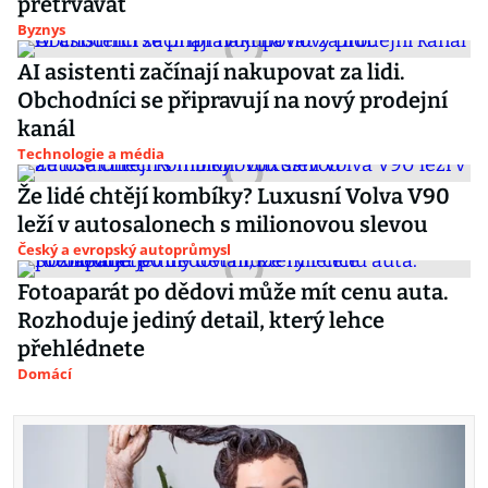
přetrvávat
Byznys
AI asistenti začínají nakupovat za lidi.
Obchodníci se připravují na nový prodejní
kanál
Technologie a média
Že lidé chtějí kombíky? Luxusní Volva V90
leží v autosalonech s milionovou slevou
Český a evropský autoprůmysl
Fotoaparát po dědovi může mít cenu auta.
Rozhoduje jediný detail, který lehce
přehlédnete
Domácí