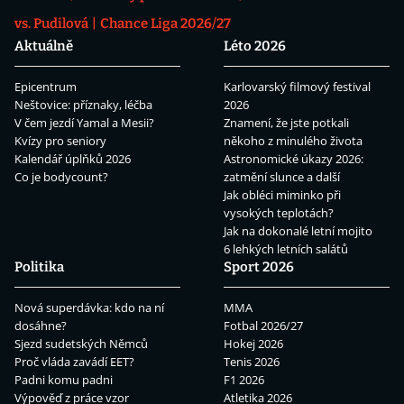
vs. Pudilová
Chance Liga 2026/27
Aktuálně
Léto 2026
Epicentrum
Karlovarský filmový festival
Neštovice: příznaky, léčba
2026
V čem jezdí Yamal a Mesii?
Znamení, že jste potkali
Kvízy pro seniory
někoho z minulého života
Kalendář úplňků 2026
Astronomické úkazy 2026:
Co je bodycount?
zatmění slunce a další
Jak obléci miminko při
vysokých teplotách?
Jak na dokonalé letní mojito
6 lehkých letních salátů
Politika
Sport 2026
Nová superdávka: kdo na ní
MMA
dosáhne?
Fotbal 2026/27
Sjezd sudetských Němců
Hokej 2026
Proč vláda zavádí EET?
Tenis 2026
Padni komu padni
F1 2026
Výpověď z práce vzor
Atletika 2026