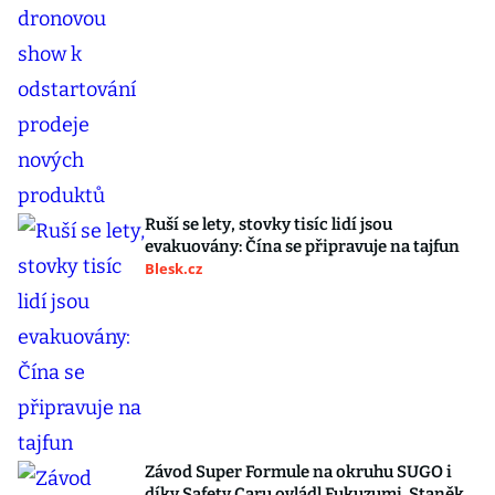
Ruší se lety, stovky tisíc lidí jsou
evakuovány: Čína se připravuje na tajfun
Blesk.cz
Závod Super Formule na okruhu SUGO i
díky Safety Caru ovládl Fukuzumi. Staněk