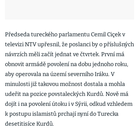
Předseda tureckého parlamentu Cemil Ciçek v
televizi NTV upřesnil, že poslanci by o příslušných
návrzích měli začít jednat ve čtvrtek. První má
obnovit armádě povolení na dobu jednoho roku,
aby operovala na území severního Iráku. V
minulosti již takovou možnost dostala a mohla
udeřit na pozice povstaleckých Kurdů. Nově má
dojít i na povolení útoku i v Sýrii, odkud vzhledem
k postupu islamistů prchají nyní do Turecka
desetitisíce Kurdů.