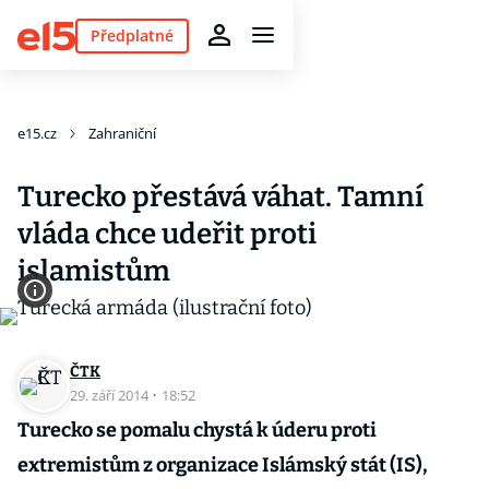
Předplatné
e15.cz
Zahraniční
Turecko přestává váhat. Tamní
vláda chce udeřit proti
islamistům
ČTK
29. září 2014
·
18:52
Turecko se pomalu chystá k úderu proti
extremistům z organizace Islámský stát (IS),