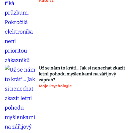
Auto.cz
Už se nám to krátí... Jak si nenechat zkazit
letní pohodu myšlenkami na zářijový
zápřah?
Moje Psychologie