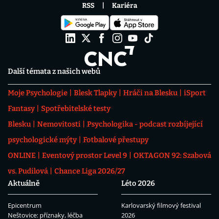
RSS
Kariéra
Další témata z našich webů
Moje Psychologie
Blesk Tlapky
Hráči na Blesku
iSport
Fantasy
Spotřebitelské testy
Blesku
Nemovitosti
Psychologika - podcast rozbíjející
psychologické mýty
Fotbalové přestupy
ONLINE
Eventový prostor Level 9
OKTAGON 92: Szabová
vs. Pudilová
Chance Liga 2026/27
Aktuálně
Léto 2026
Epicentrum
Karlovarský filmový festival
Neštovice: příznaky, léčba
2026