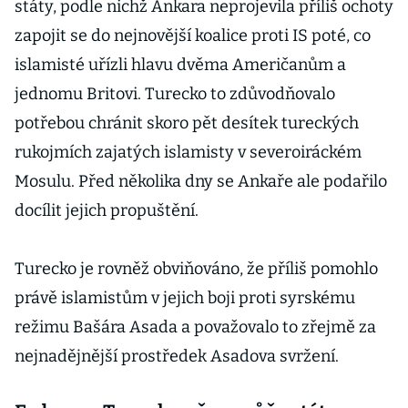
státy, podle nichž Ankara neprojevila příliš ochoty
zapojit se do nejnovější koalice proti IS poté, co
islamisté uřízli hlavu dvěma Američanům a
jednomu Britovi. Turecko to zdůvodňovalo
potřebou chránit skoro pět desítek tureckých
rukojmích zajatých islamisty v severoiráckém
Mosulu. Před několika dny se Ankaře ale podařilo
docílit jejich propuštění.
Turecko je rovněž obviňováno, že příliš pomohlo
právě islamistům v jejich boji proti syrskému
režimu Bašára Asada a považovalo to zřejmě za
nejnadějnější prostředek Asadova svržení.