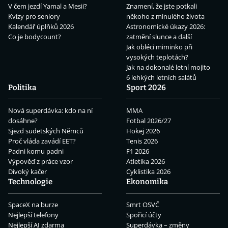
V čem jezdí Yamal a Mesii?
Znamení, že jste potkali
Kvízy pro seniory
někoho z minulého života
Kalendář úplňků 2026
Astronomické úkazy 2026:
Co je bodycount?
zatmění slunce a další
Jak obléci miminko při
vysokých teplotách?
Jak na dokonalé letní mojito
6 lehkých letních salátů
Politika
Sport 2026
Nová superdávka: kdo na ní
MMA
dosáhne?
Fotbal 2026/27
Sjezd sudetských Němců
Hokej 2026
Proč vláda zavádí EET?
Tenis 2026
Padni komu padni
F1 2026
Výpověď z práce vzor
Atletika 2026
Divoký kačer
Cyklistika 2026
Technologie
Ekonomika
SpaceX na burze
Smrt OSVČ
Nejlepší telefony
Spořicí účty
Nejlepší AI zdarma
Superdávka – změny