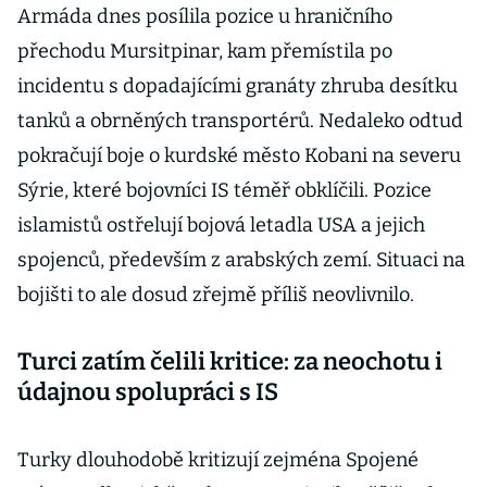
Armáda dnes posílila pozice u hraničního
přechodu Mursitpinar, kam přemístila po
incidentu s dopadajícími granáty zhruba desítku
tanků a obrněných transportérů. Nedaleko odtud
pokračují boje o kurdské město Kobani na severu
Sýrie, které bojovníci IS téměř obklíčili. Pozice
islamistů ostřelují bojová letadla USA a jejich
spojenců, především z arabských zemí. Situaci na
bojišti to ale dosud zřejmě příliš neovlivnilo.
Turci zatím čelili kritice: za neochotu i
údajnou spolupráci s IS
Turky dlouhodobě kritizují zejména Spojené