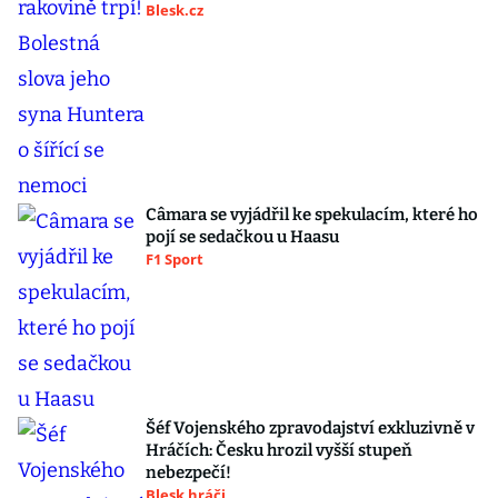
Blesk.cz
Câmara se vyjádřil ke spekulacím, které ho
pojí se sedačkou u Haasu
F1 Sport
Šéf Vojenského zpravodajství exkluzivně v
Hráčích: Česku hrozil vyšší stupeň
nebezpečí!
Blesk hráči