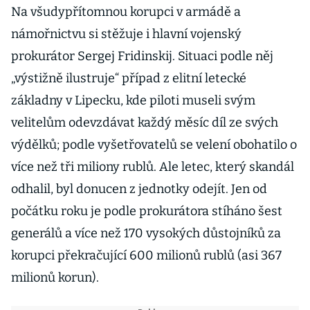
Na všudypřítomnou korupci v armádě a
námořnictvu si stěžuje i hlavní vojenský
prokurátor Sergej Fridinskij. Situaci podle něj
„výstižně ilustruje“ případ z elitní letecké
základny v Lipecku, kde piloti museli svým
velitelům odevzdávat každý měsíc díl ze svých
výdělků; podle vyšetřovatelů se velení obohatilo o
více než tři miliony rublů. Ale letec, který skandál
odhalil, byl donucen z jednotky odejít. Jen od
počátku roku je podle prokurátora stíháno šest
generálů a více než 170 vysokých důstojníků za
korupci překračující 600 milionů rublů (asi 367
milionů korun).