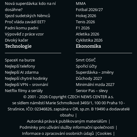
Nová superdávka: kdo na ní
MMA
dosáhne?
Fotbal 2026/27
Sjezd sudetských Němců
Hokej 2026
Proč vláda zavádí EET?
Tenis 2026
Padni komu padni
F1 2026
Výpověď z práce vzor
Atletika 2026
Divoký kačer
Cyklistika 2026
Technologie
Ekonomika
SpaceX na burze
Smrt OSVČ
Nejlepší telefony
Spořicí účty
Nejlepší AI zdarma
Superdávka – změny
Nejlepší chytré hodinky
Důchody 2027
Nejlepší VPN – srovnání
Minimální mzda 2027
Netflix filmy a seriály
Senior Pas – slevy
© 2001 - 2026 Copyright
CZECH NEWS CENTER a.s.
se sídlem náměstí Marie Schmolkové 3493/1, 100 00 Praha 10 -
Strašnice, IČO: 02346826, zapsána v OR, sp.zn. B 19490 a dodavatelé
obsahu
Autorská práva k publikovaným materiálům
Podmínky pro užívání služby informační společnosti
Informace o zpracování osobních údajů
Cookies