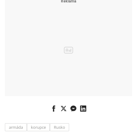
armáda
korupce
Rusko