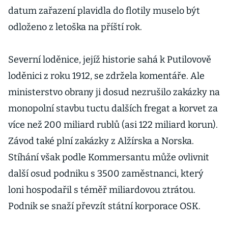
datum zařazení plavidla do flotily muselo být
odloženo z letoška na příští rok.
Severní loděnice, jejíž historie sahá k Putilovově
loděnici z roku 1912, se zdržela komentáře. Ale
ministerstvo obrany ji dosud nezrušilo zakázky na
monopolní stavbu tuctu dalších fregat a korvet za
více než 200 miliard rublů (asi 122 miliard korun).
Závod také plní zakázky z Alžírska a Norska.
Stíhání však podle Kommersantu může ovlivnit
další osud podniku s 3500 zaměstnanci, který
loni hospodařil s téměř miliardovou ztrátou.
Podnik se snaží převzít státní korporace OSK.