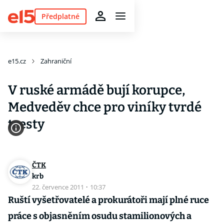
Předplatné
e15.cz
Zahraniční
V ruské armádě bují korupce,
Medveděv chce pro viníky tvrdé
tresty
ČTK
krb
22. července 2011
·
10:37
Ruští vyšetřovatelé a prokurátoři mají plné ruce
práce s objasněním osudu stamilionových a