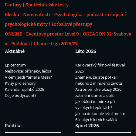
Fantasy
Spotřebitelské testy
Blesku
Nemovitosti
Psychologika - podcast rozbíjející
psychologické mýty
Fotbalové přestupy
ONLINE
Eventový prostor Level 9
OKTAGON 92: Szabová
vs. Pudilová
Chance Liga 2026/27
Aktuálně
Léto 2026
Epicentrum
Karlovarský filmový festival
Neštovice: příznaky, léčba
2026
V čem jezdí Yamal a Mesii?
Znamení, že jste potkali
Kvízy pro seniory
někoho z minulého života
Kalendář úplňků 2026
Astronomické úkazy 2026:
Co je bodycount?
zatmění slunce a další
Jak obléci miminko při
vysokých teplotách?
Jak na dokonalé letní mojito
6 lehkých letních salátů
Politika
Sport 2026