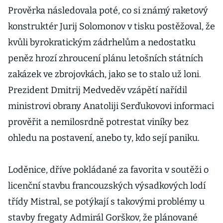
Prověrka následovala poté, co si známý raketový
konstruktér Jurij Solomonov v tisku postěžoval, že
kvůli byrokratickým zádrhelům a nedostatku
peněz hrozí zhroucení plánu letošních státních
zakázek ve zbrojovkách, jako se to stalo už loni.
Prezident Dmitrij Medveděv vzápětí nařídil
ministrovi obrany Anatoliji Serďukovovi informaci
prověřit a nemilosrdně potrestat viníky bez
ohledu na postavení, anebo ty, kdo sejí paniku.
Loděnice, dříve pokládané za favorita v soutěži o
licenční stavbu francouzských výsadkových lodí
třídy Mistral, se potýkají s takovými problémy u
stavby fregaty Admirál Gorškov, že plánované