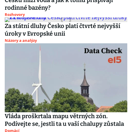
Česku mizí voda a jak k tomu přispívají
rodinné bazény?
Rozhovory
Za státní dluhy Česko platí čtvrté nejvyšší
úroky v Evropské unii
Názory a analýzy
Vláda proškrtala mapu větrných zón.
Podívejte se, jestli ta u vaší chalupy zůstala
Domácí