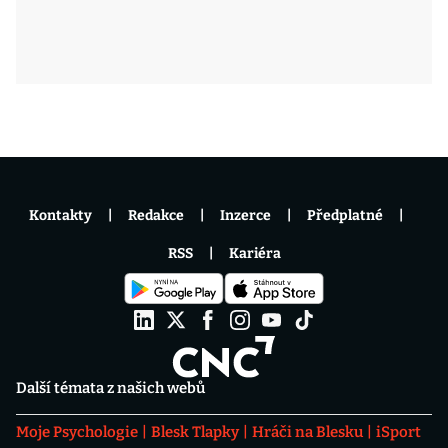
Kontakty
Redakce
Inzerce
Předplatné
RSS
Kariéra
Další témata z našich webů
Moje Psychologie
Blesk Tlapky
Hráči na Blesku
iSport