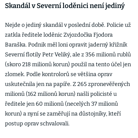
Skandál v Severní loděnici není jediný
Nejde o jediný skandál v poslední době. Policie už
zatkla ředitele loděnic Zvjozdočka Fjodora
Baraška. Podnik měl loni opravit jaderný křižník
Severní flotily Petr Veliký, ale z 356 milionů rublů
(skoro 218 milionů korun) použil na tento účel jen
zlomek. Podle kontrolorů se většina oprav
uskutečnila jen na papíře. Z 265 zpronevěřených
milionů (162 milionů korun) našli policisté u
ředitele jen 60 milionů (necelých 37 milionů
korun) a nyní se zaměřují na důstojníky, kteří
postup oprav schvalovali.