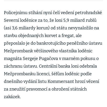
Policejnímu stíhání nyní čelí vedení petrohradské
Severní loděnice za to, že loni 5,9 miliard rublů
(asi 3,6 miliardy korun) od státu nevynaložilo na
stavbu objednaných korvet a fregat, ale
přeposlalo je do bankrotujícího peněžního ústavu
Mežprombank většinového vlastníka loděnic
magnáta Sergeje Pugačova v marném pokusu o
záchranu ústavu. Centrální banka loni odebrala
Mežprombanku licenci, šéfům loděnic podle
dnešního vydání listu Kommersant hrozí vězení
za zneužití pravomocí a ohrožení státních
zakázek.