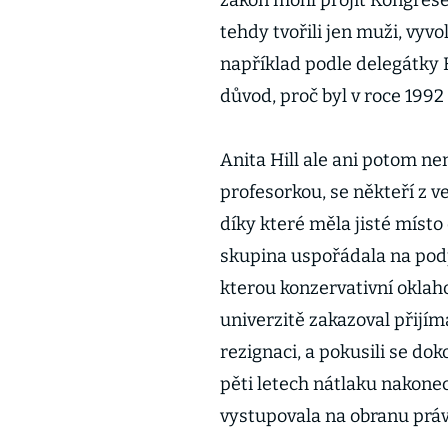
zákon mohl projít Kongres
tehdy tvořili jen muži, vyvo
například podle delegátky
důvod, proč byl v roce 1992
Anita Hill ale ani potom ne
profesorkou, se někteří z ve
díky které měla jisté místo 
skupina uspořádala na podp
kterou konzervativní oklah
univerzitě zakazoval přijíma
rezignaci, a pokusili se dok
pěti letech nátlaku nakonec
vystupovala na obranu práv