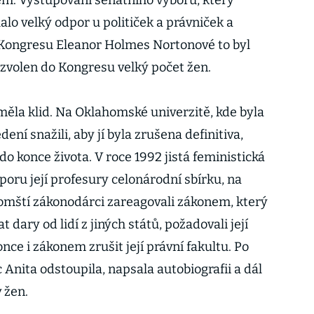
em. Vystupování senátního výboru, který
lalo velký odpor u političek a právniček a
 Kongresu Eleanor Holmes Nortonové to byl
 zvolen do Kongresu velký počet žen.
měla klid. Na Oklahomské univerzitě, kde byla
dení snažili, aby jí byla zrušena definitiva,
do konce života. V roce 1992 jistá feministická
oru její profesury celonárodní sbírku, na
omští zákonodárci zareagovali zákonem, který
t dary od lidí z jiných států, požadovali její
once i zákonem zrušit její právní fakultu. Po
 Anita odstoupila, napsala autobiografii a dál
 žen.