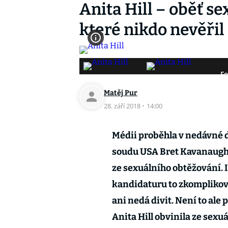
Anita Hill – oběť s
které nikdo nevěřil
Fo
Matěj Pur
28. září 2018
·
14:00
Médii proběhla v nedávné d
soudu USA Bret Kavanaugh
ze sexuálního obtěžování. 
kandidaturu to zkomplikova
ani nedá divit. Není to ale
Anita Hill obvinila ze sex