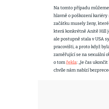
Na tomto případu můžeme vi
hlavně o poškození kariér
začátku musely ženy, které s
která konkrétně Anitě Hill j
ale postupně stala v USA s
pracovišti, a proto když by
zaměřující se na sexuální o
o tom
řekla
: „Je čas ukončit
chvíle nám nabízí bezprece