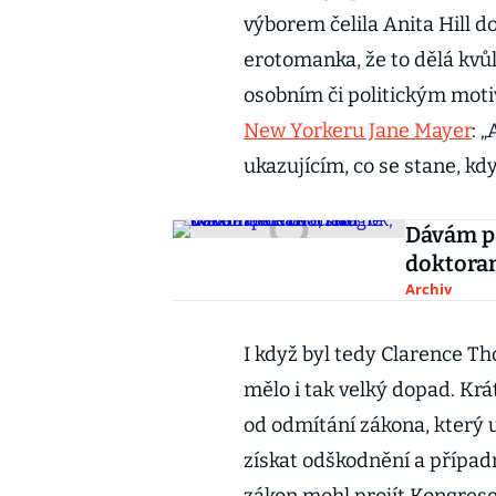
výborem čelila Anita Hill d
erotomanka, že to dělá kvůl
osobním či politickým moti
New Yorkeru Jane Mayer
: 
ukazujícím, co se stane, k
Dávám pa
doktora
Archiv
I když byl tedy Clarence T
mělo i tak velký dopad. Kr
od odmítání zákona, který
získat odškodnění a případn