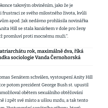
okonce takovým obviněním, jako že je
i frustraci ze svého milostného života, kvůli
vům apod. Jak nedávno prohlásila novinářka
„Anita Hill se stala kanárkem v dole pro ženy
dyž promluví proti mocnému muži.“.
triarchátu rok, maximálně dva, říká
ndka sociologie Vanda Černohorská
homas Senátem schválen, vystoupení Anity Hill
átce potom prezident George Bush st. upustil
 umožňoval obětem sexuálního obtěžování
ě i zpět své místo a ušlou mzdu, a tak tento