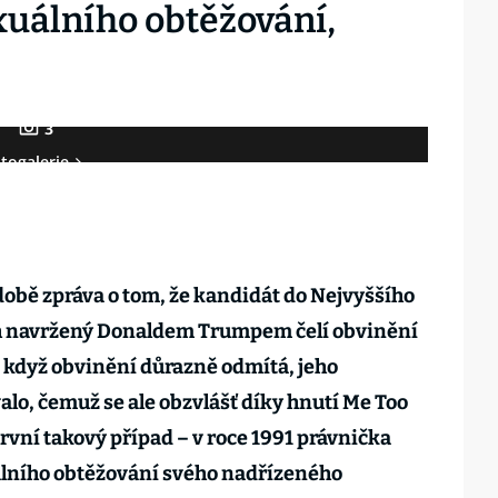
exuálního obtěžování,
3
togalerie
obě zpráva o tom, že kandidát do Nejvyššího
 navržený Donaldem Trumpem čelí obvinění
I když obvinění důrazně odmítá, jeho
lo, čemuž se ale obzvlášť díky hnutí Me Too
 první takový případ – v roce 1991 právnička
uálního obtěžování svého nadřízeného