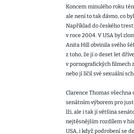
Koncem minulého roku tém
ale není to tak dávno, co by
Například do českého trest
v roce 2004. V USA byl zlo
Anita Hill obvinila svého š
z toho, že jí o deset let dří
v pornografických filmech za
nebo jí líčil své sexuální sc
Clarence Thomas všechna ob
senátním výborem pro justi
lži, ale i tak jí většina se
nejtěsnějším rozdílem v hi
USA, i když podrobení se d