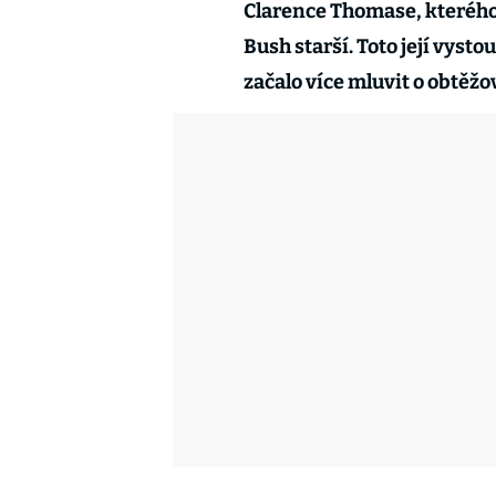
Clarence Thomase, kterého
Bush starší. Toto její vyst
začalo více mluvit o obtěžo