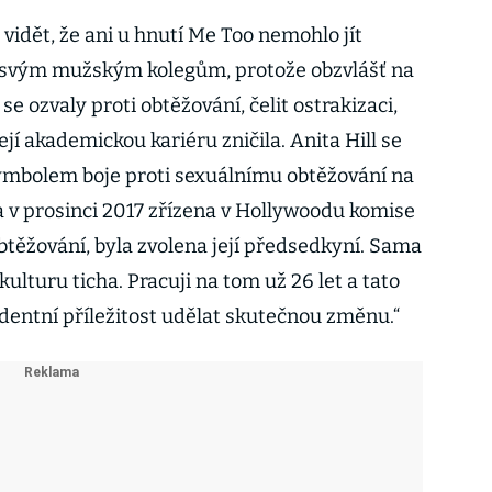
dět, že ani u hnutí Me Too nemohlo jít
y svým mužským kolegům, protože obzvlášť na
e ozvaly proti obtěžování, čelit ostrakizaci,
ejí akademickou kariéru zničila. Anita Hill se
ymbolem boje proti sexuálnímu obtěžování na
la v prosinci 2017 zřízena v Hollywoodu komise
btěžování, byla zvolena její předsedkyní. Sama
 kulturu ticha. Pracuji na tom už 26 let a tato
dentní příležitost udělat skutečnou změnu.“