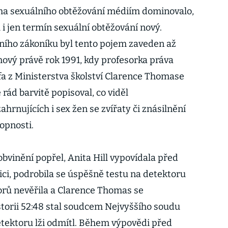
a sexuálního obtěžování médiím dominovalo,
l i jen termín sexuální obtěžování nový.
ního zákoníku byl tento pojem zaveden až
mový právě rok 1991, kdy profesorka práva
éfa z Ministerstva školství Clarence Thomase
ve rád barvitě popisoval, co viděl
hrnujících i sex žen se zvířaty či znásilnění
hopnosti.
vinění popřel, Anita Hill vypovídala před
ci, podrobila se úspěšně testu na detektoru
nátorů nevěřila a Clarence Thomas se
storii 52:48 stal soudcem Nejvyššího soudu
etektoru lži odmítl. Během výpovědi před