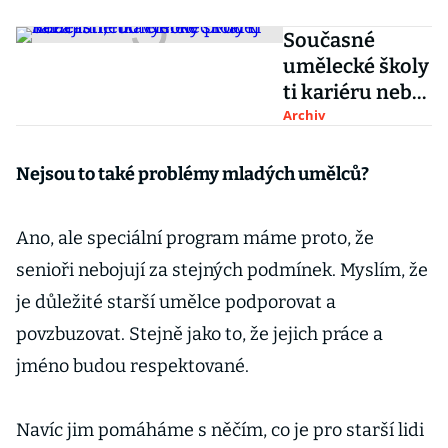
Současné
umělecké školy
ti kariéru nebo
vysoký prodej
Archiv
nezajistí, říká
umělec Mark
Nejsou to také problémy mladých umělců?
Ther
Ano, ale speciální program máme proto, že
senioři nebojují za stejných podmínek. Myslím, že
je důležité starší umělce podporovat a
povzbuzovat. Stejně jako to, že jejich práce a
jméno budou respektované.
Navíc jim pomáháme s něčím, co je pro starší lidi