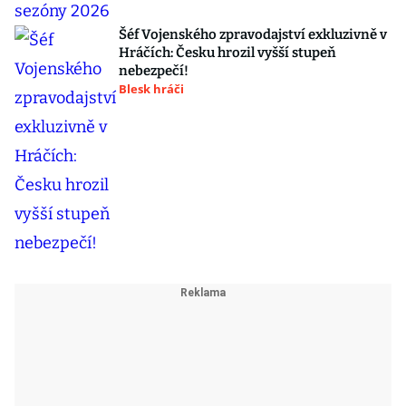
Šéf Vojenského zpravodajství exkluzivně v
Hráčích: Česku hrozil vyšší stupeň
nebezpečí!
Blesk hráči