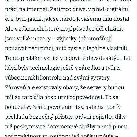
práci na internet. Zatímco dříve, v před-digitální
éře, bylo jasné, jak se někdo k vašemu dílu dostal.
Ale v zákonech, které mají původce děl chránit,
jsou velké mezery – výjimky, jež umožňují
používat něčí práci, aniž byste ji legálně vlastnili.
Tento problém vznikl v polovině devadesátých let,
když byly technologie ještě v zárodku a tvůrci
vůbec neměli kontrolu nad svými výtvory.
Zároveň ale existovaly obavy, že servery budou
mít za tato díla absolutní odpovědnost. To se
bohužel vyřešilo povolením tzv. safe harbor (v
překladu bezpečný přístav, právní pojistka, díky
níž poskytovatel internetové služby nemá plnou
zodpovědnost za soubory, jež zpřístupňuje –