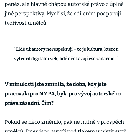
peněz, ale hlavně chápou autorské právo z úplně
jiné perspektivy. Myslí si, že sdílením podporují
tvořivost umělců.
Lidé už autory nerespektují – to je kultura, kterou
vytvořil digitální věk, lidé očekávají vše zadarmo.
V minulosti jste zmínila, že doba, kdy jste
pracovala pro NMPA, byla pro vývoj autorského
práva zásadní. Čím?
Pokud se něco změnilo, pak ne nutně v prospěch
umělců. Dnes jsou autoři pod tlakem umístit svojí