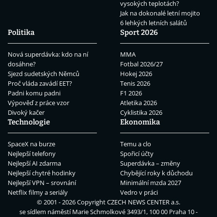
vysokých teplotách?
Jak na dokonalé letní mojito
6 lehkých letních salátů
Politika
Sport 2026
Nová superdávka: kdo na ní
MMA
dosáhne?
Fotbal 2026/27
Sjezd sudetských Němců
Hokej 2026
Proč vláda zavádí EET?
Tenis 2026
Padni komu padni
F1 2026
Výpověď z práce vzor
Atletika 2026
Divoký kačer
Cyklistika 2026
Technologie
Ekonomika
SpaceX na burze
Temu a clo
Nejlepší telefony
Spořicí účty
Nejlepší AI zdarma
Superdávka – změny
Nejlepší chytré hodinky
Chybějící roky k důchodu
Nejlepší VPN – srovnání
Minimální mzda 2027
Netflix filmy a seriály
Vedro v práci
© 2001 - 2026 Copyright
CZECH NEWS CENTER a.s.
se sídlem náměstí Marie Schmolkové 3493/1, 100 00 Praha 10 -