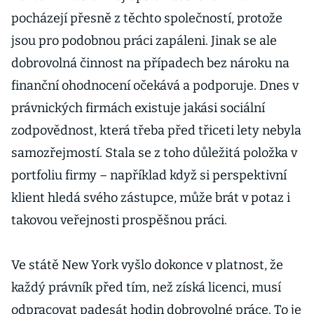
pocházejí přesně z těchto společností, protože
jsou pro podobnou práci zapáleni. Jinak se ale
dobrovolná činnost na případech bez nároku na
finanční ohodnocení očekává a podporuje. Dnes v
právnických firmách existuje jakási sociální
zodpovědnost, která třeba před třiceti lety nebyla
samozřejmostí. Stala se z toho důležitá položka v
portfoliu firmy – například když si perspektivní
klient hledá svého zástupce, může brát v potaz i
takovou veřejnosti prospěšnou práci.
Ve státě New York vyšlo dokonce v platnost, že
každý právník před tím, než získá licenci, musí
odpracovat padesát hodin dobrovolné práce. To je