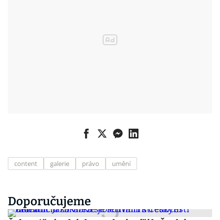
content
galerie
právo
umění
Doporučujeme