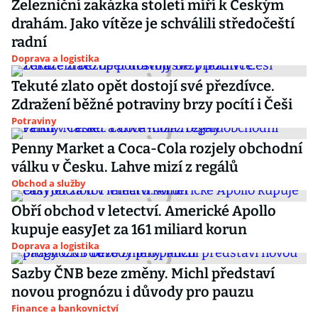
Železniční zakázka století míří k Českým
drahám. Jako vítěze je schválili středočeští
radní
Doprava a logistika
Tekuté zlato opět dostojí své přezdívce.
Zdražení běžné potraviny brzy pocítí i Češi
Potraviny
Penny Market a Coca-Cola rozjely obchodní
válku v Česku. Lahve mizí z regálů
Obchod a služby
Obří obchod v letectví. Americké Apollo
kupuje easyJet za 161 miliard korun
Doprava a logistika
Sazby ČNB beze změny. Michl představí
novou prognózu i důvody pro pauzu
Finance a bankovnictví