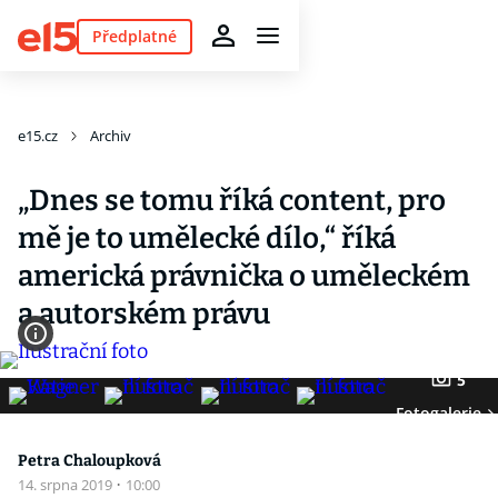
Předplatné
e15.cz
Archiv
„Dnes se tomu říká content, pro
mě je to umělecké dílo,“ říká
americká právnička o uměleckém
a autorském právu
5
Fotogalerie
Petra Chaloupková
14. srpna 2019
·
10:00