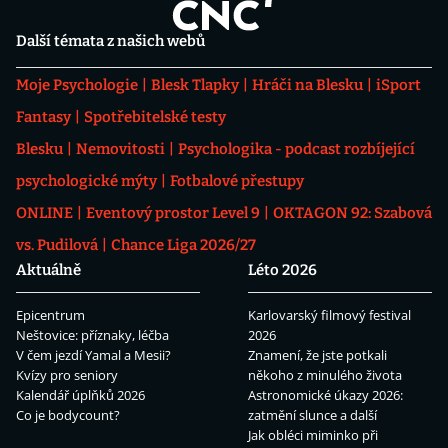
Další témata z našich webů
Moje Psychologie
Blesk Tlapky
Hráči na Blesku
iSport
Fantasy
Spotřebitelské testy
Blesku
Nemovitosti
Psychologika - podcast rozbíjející
psychologické mýty
Fotbalové přestupy
ONLINE
Eventový prostor Level 9
OKTAGON 92: Szabová
vs. Pudilová
Chance Liga 2026/27
Aktuálně
Léto 2026
Epicentrum
Karlovarský filmový festival
Neštovice: příznaky, léčba
2026
V čem jezdí Yamal a Mesii?
Znamení, že jste potkali
Kvízy pro seniory
někoho z minulého života
Kalendář úplňků 2026
Astronomické úkazy 2026:
Co je bodycount?
zatmění slunce a další
Jak obléci miminko při