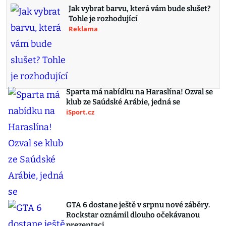
Jak vybrat barvu, která vám bude slušet?
Tohle je rozhodující
Reklama
Sparta má nabídku na Haraslína! Ozval se
klub ze Saúdské Arábie, jedná se
iSport.cz
GTA 6 dostane ještě v srpnu nové záběry.
Rockstar oznámil dlouho očekávanou
prezentaci