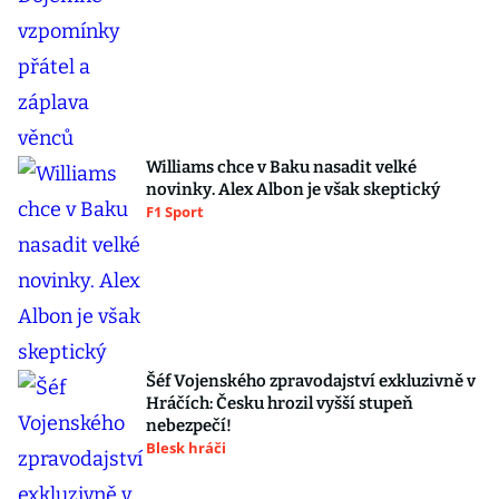
Williams chce v Baku nasadit velké
novinky. Alex Albon je však skeptický
F1 Sport
Šéf Vojenského zpravodajství exkluzivně v
Hráčích: Česku hrozil vyšší stupeň
nebezpečí!
Blesk hráči