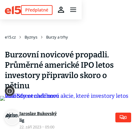
Předplatné
e15.cz
Byznys
Burzy a trhy
Burzovní novicové propadli.
Průměrné americké IPO letos
investory připravilo skoro o
pětinu
Jaroslav Bukovský
0
lig
22. září 2023
·
05:00