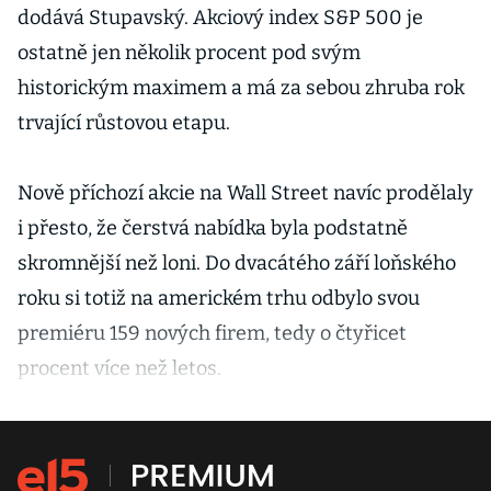
dodává Stupavský. Akciový index S&P 500 je
ostatně jen několik procent pod svým
historickým maximem a má za sebou zhruba rok
trvající růstovou etapu.
Nově příchozí akcie na Wall Street navíc prodělaly
i přesto, že čerstvá nabídka byla podstatně
skromnější než loni. Do dvacátého září loňského
roku si totiž na americkém trhu odbylo svou
premiéru 159 nových firem, tedy o čtyřicet
procent více než letos.