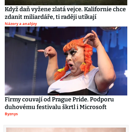
Když daň vyžene zlatá vejce. Kalifornie chce
zdanit miliardáře, ti raději utíkají
Názory a analýzy
Firmy couvají od Prague Pride. Podporu
duhovému festivalu škrtl i Microsoft
Byznys