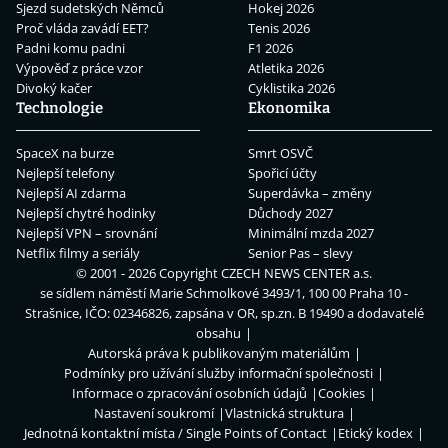
Sjezd sudetských Němců
Hokej 2026
Proč vláda zavádí EET?
Tenis 2026
Padni komu padni
F1 2026
Výpověď z práce vzor
Atletika 2026
Divoký kačer
Cyklistika 2026
Technologie
Ekonomika
SpaceX na burze
Smrt OSVČ
Nejlepší telefony
Spořicí účty
Nejlepší AI zdarma
Superdávka – změny
Nejlepší chytré hodinky
Důchody 2027
Nejlepší VPN – srovnání
Minimální mzda 2027
Netflix filmy a seriály
Senior Pas – slevy
© 2001 - 2026 Copyright
CZECH NEWS CENTER a.s.
se sídlem náměstí Marie Schmolkové 3493/1, 100 00 Praha 10 -
Strašnice, IČO: 02346826, zapsána v OR, sp.zn. B 19490 a dodavatelé
obsahu
Autorská práva k publikovaným materiálům
Podmínky pro užívání služby informační společnosti
Informace o zpracování osobních údajů
Cookies
Nastavení soukromí
Vlastnická struktura
Jednotná kontaktní místa / Single Points of Contact
Etický kodex