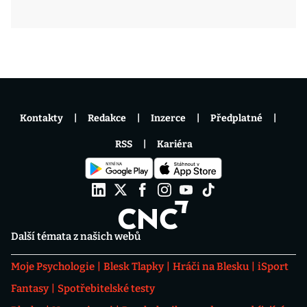
Kontakty
Redakce
Inzerce
Předplatné
RSS
Kariéra
Další témata z našich webů
Moje Psychologie
Blesk Tlapky
Hráči na Blesku
iSport
Fantasy
Spotřebitelské testy