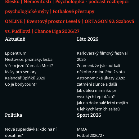
Blesku
Nemovitosti
Psychologika - podcast rozbíjející
psychologické mýty
Fotbalové přestupy
ONLINE
Eventový prostor Level 9
OKTAGON 92: Szabová
vs. Pudilová
Chance Liga 2026/27
Aktuálně
Léto 2026
Epicentrum
Karlovarský filmový festival
Neštovice: příznaky, léčba
2026
V čem jezdí Yamal a Mesii?
Znamení, že jste potkali
Kvízy pro seniory
někoho z minulého života
Kalendář úplňků 2026
Astronomické úkazy 2026:
Co je bodycount?
zatmění slunce a další
Jak obléci miminko při
vysokých teplotách?
Jak na dokonalé letní mojito
6 lehkých letních salátů
Politika
Sport 2026
Nová superdávka: kdo na ní
MMA
dosáhne?
Fotbal 2026/27