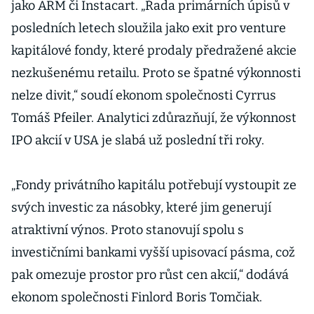
jako ARM či Instacart. „Řada primárních úpisů v
posledních letech sloužila jako exit pro venture
kapitálové fondy, které prodaly předražené akcie
nezkušenému retailu. Proto se špatné výkonnosti
nelze divit,“ soudí ekonom společnosti Cyrrus
Tomáš Pfeiler. Analytici zdůrazňují, že výkonnost
IPO akcií v USA je slabá už poslední tři roky.
„Fondy privátního kapitálu potřebují vystoupit ze
svých investic za násobky, které jim generují
atraktivní výnos. Proto stanovují spolu s
investičními bankami vyšší upisovací pásma, což
pak omezuje prostor pro růst cen akcií,“ dodává
ekonom společnosti Finlord Boris Tomčiak.