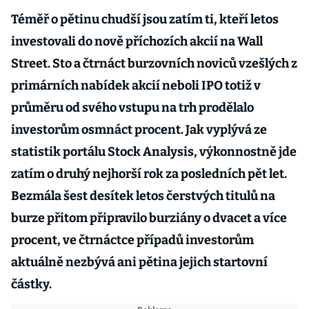
Téměř o pětinu chudší jsou zatím ti, kteří letos
investovali do nově příchozích akcií na Wall
Street. Sto a čtrnáct burzovních noviců vzešlých z
primárních nabídek akcií neboli IPO totiž v
průměru od svého vstupu na trh prodělalo
investorům osmnáct procent. Jak vyplývá ze
statistik portálu Stock Analysis, výkonnostně jde
zatím o druhý nejhorší rok za posledních pět let.
Bezmála šest desítek letos čerstvých titulů na
burze přitom připravilo burziány o dvacet a více
procent, ve čtrnáctce případů investorům
aktuálně nezbývá ani pětina jejich startovní
částky.