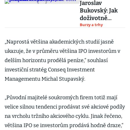
Jaroslav
Bukovský: Jak
doživotně
vydělávat až
Burzy a trhy
osm procent
ročně? Zn.:
„Naprostá většina akademických studií jasně
bezpracně
ukazuje, že v průměru většina IPO investorům v
delším horizontu prodělá peníze,“ souhlasí
investiční stratég Conseq Investment
Managementu Michal Stupavský.
„Původní majitelé soukromých firem totiž mají
velice silnou tendenci prodávat své akciové podíly
na vrcholu tržního akciového cyklu. Jinak řečeno,
většina IPO se investorům prodává hodně draze,“