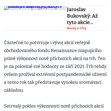
Jaroslav
Bukovský: Až
tyto akcie
vstanou z
Burzy a trhy
popela, udělají z
investorů
Částečně to potvrzuje i vývoj akcií veřejně
boháče
obchodovaného fondu Renaissance mapujícího
právě výkonnost nově příchozích akcií na trh. Ten
je na polovině své hodnoty ze září 2021. Trh tehdy
ovšem prožíval extrémní postpandemické oživení
a tento rok tak představuje vysokou srovnávací
základnu.
Setrvalý pokles výkonnosti nově příchozích akcií