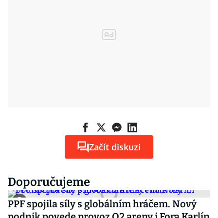
Začít diskuzi
Doporučujeme
PPF spojila síly s globálním hráčem. Nový
podnik povede provoz O2 areny i Fora Karlín