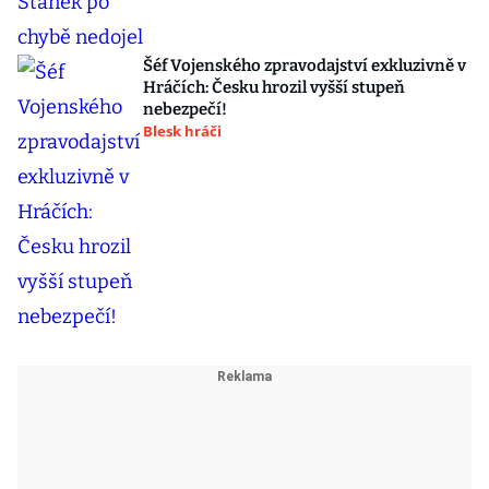
Šéf Vojenského zpravodajství exkluzivně v
Hráčích: Česku hrozil vyšší stupeň
nebezpečí!
Blesk hráči