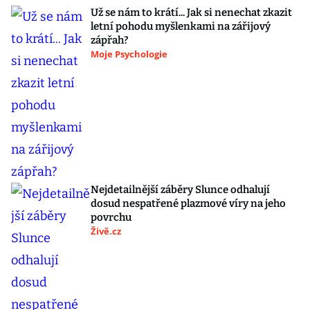
Už se nám to krátí... Jak si nenechat zkazit
letní pohodu myšlenkami na zářijový
zápřah?
Moje Psychologie
Nejdetailnější záběry Slunce odhalují
dosud nespatřené plazmové víry na jeho
povrchu
Živě.cz