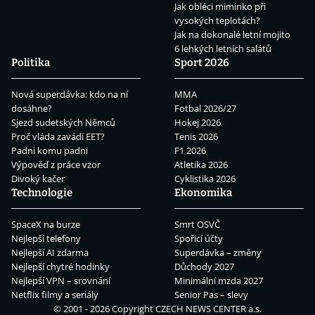
Jak obléci miminko při
vysokých teplotách?
Jak na dokonalé letní mojito
6 lehkých letních salátů
Politika
Sport 2026
Nová superdávka: kdo na ní
MMA
dosáhne?
Fotbal 2026/27
Sjezd sudetských Němců
Hokej 2026
Proč vláda zavádí EET?
Tenis 2026
Padni komu padni
F1 2026
Výpověď z práce vzor
Atletika 2026
Divoký kačer
Cyklistika 2026
Technologie
Ekonomika
SpaceX na burze
Smrt OSVČ
Nejlepší telefony
Spořicí účty
Nejlepší AI zdarma
Superdávka – změny
Nejlepší chytré hodinky
Důchody 2027
Nejlepší VPN – srovnání
Minimální mzda 2027
Netflix filmy a seriály
Senior Pas – slevy
© 2001 - 2026 Copyright
CZECH NEWS CENTER a.s.