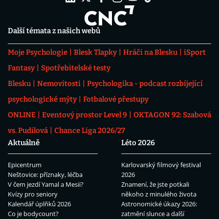
Další témata z našich webů
Moje Psychologie
Blesk Tlapky
Hráči na Blesku
iSport
Fantasy
Spotřebitelské testy
Blesku
Nemovitosti
Psychologika - podcast rozbíjející
psychologické mýty
Fotbalové přestupy
ONLINE
Eventový prostor Level 9
OKTAGON 92: Szabová
vs. Pudilová
Chance Liga 2026/27
Aktuálně
Léto 2026
Epicentrum
Karlovarský filmový festival
Neštovice: příznaky, léčba
2026
V čem jezdí Yamal a Mesii?
Znamení, že jste potkali
Kvízy pro seniory
někoho z minulého života
Kalendář úplňků 2026
Astronomické úkazy 2026:
Co je bodycount?
zatmění slunce a další