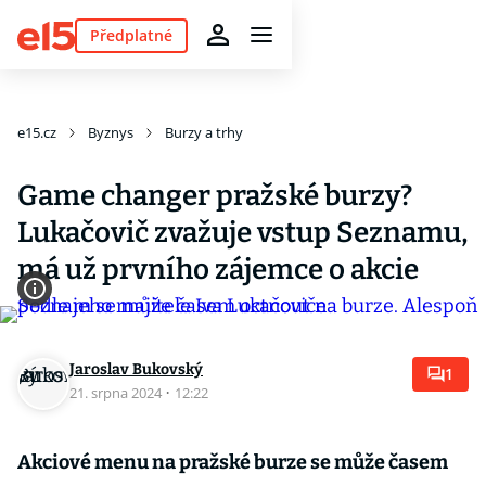
Předplatné
e15.cz
Byznys
Burzy a trhy
Game changer pražské burzy?
Lukačovič zvažuje vstup Seznamu,
má už prvního zájemce o akcie
Jaroslav Bukovský
1
21. srpna 2024
·
12:22
Akciové menu na pražské burze se může časem