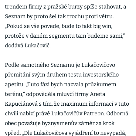
trendem firmy z pražské burzy spíše stahovat, a
Seznam by proto šel tak trochu proti větru.
„Pokud se vše povede, bude to fakt big win,
protože v daném segmentu tam budeme sami,“
dodává Lukačovič.
Podle samotného Seznamu je Lukačovičovo
přemítání svým druhem testu investorského
apetitu. „Tuto fázi bych nazvala průzkumem
terénu,“ odpověděla mluvčí firmy Aneta
Kapuciánová s tím, že maximum informací v tuto
chvíli nabízí právě Lukačovičův Patreon. Odborná
obec považuje byznysmenův záměr za krok
vpřed. „Dle Lukačovičova vyjádření to nevypadá,