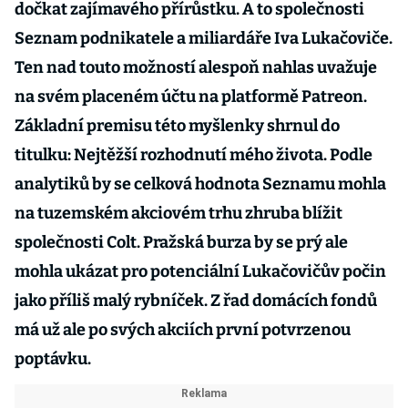
dočkat zajímavého přírůstku. A to společnosti
Seznam podnikatele a miliardáře Iva Lukačoviče.
Ten nad touto možností alespoň nahlas uvažuje
na svém placeném účtu na platformě Patreon.
Základní premisu této myšlenky shrnul do
titulku: Nejtěžší rozhodnutí mého života. Podle
analytiků by se celková hodnota Seznamu mohla
na tuzemském akciovém trhu zhruba blížit
společnosti Colt. Pražská burza by se prý ale
mohla ukázat pro potenciální Lukačovičův počin
jako příliš malý rybníček. Z řad domácích fondů
má už ale po svých akciích první potvrzenou
poptávku.