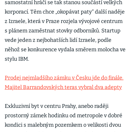
samostatní hráči se tak stanou součástí velkých
korporací. Těm chce „okopávat paty“ další naděje
z Izraele, která v Praze rozjela vývojové centrum
s plánem zaměstnat stovky odborníků. Startup
vede jeden z nejbohatších lidí Izraele, podle
něhož se konkurence vydala směrem molocha ve
stylu IBM.
Prodej nejmladšího zámku v Česku jde do finále.
Majitel Barrandovských teras vybral dva adepty
Exkluzivní byt v centru Prahy, anebo raději
prostorný zámek hodinku od metropole v dobré
kondici s malebným pozemkem o velikosti dvou