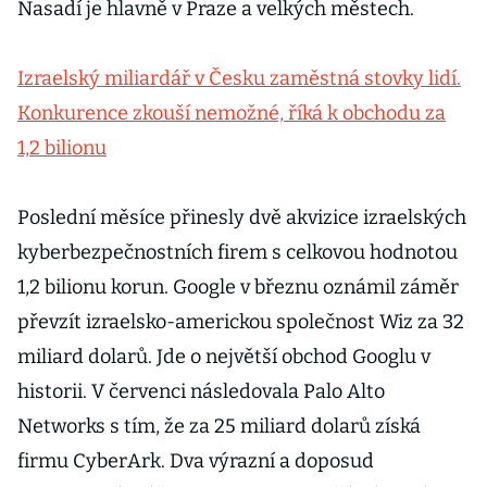
Nasadí je hlavně v Praze a velkých městech.
Izraelský miliardář v Česku zaměstná stovky lidí.
Konkurence zkouší nemožné, říká k obchodu za
1,2 bilionu
Poslední měsíce přinesly dvě akvizice izraelských
kyberbezpečnostních firem s celkovou hodnotou
1,2 bilionu korun. Google v březnu oznámil záměr
převzít izraelsko-americkou společnost Wiz za 32
miliard dolarů. Jde o největší obchod Googlu v
historii. V červenci následovala Palo Alto
Networks s tím, že za 25 miliard dolarů získá
firmu CyberArk. Dva výrazní a doposud