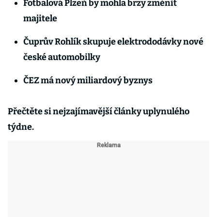
Fotbalová Plzeň by mohla brzy změnit
majitele
Čuprův Rohlík skupuje elektrododávky nové
české automobilky
ČEZ má nový miliardový byznys
Přečtěte si nejzajímavější články uplynulého
týdne.