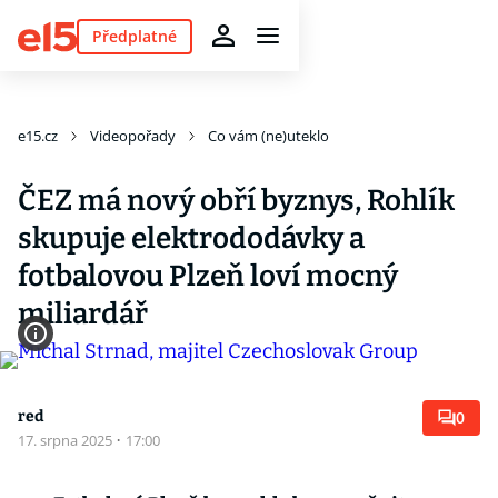
Předplatné
e15.cz
Videopořady
Co vám (ne)uteklo
ČEZ má nový obří byznys, Rohlík
skupuje elektrododávky a
fotbalovou Plzeň loví mocný
miliardář
red
0
17. srpna 2025
·
17:00