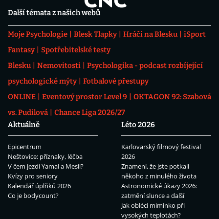
Další témata z našich webů
Moje Psychologie
Blesk Tlapky
Hráči na Blesku
iSport
Fantasy
Spotřebitelské testy
Blesku
Nemovitosti
Psychologika - podcast rozbíjející
psychologické mýty
Fotbalové přestupy
ONLINE
Eventový prostor Level 9
OKTAGON 92: Szabová
vs. Pudilová
Chance Liga 2026/27
Aktuálně
Léto 2026
Epicentrum
Karlovarský filmový festival
Neštovice: příznaky, léčba
2026
V čem jezdí Yamal a Mesii?
Znamení, že jste potkali
Kvízy pro seniory
někoho z minulého života
Kalendář úplňků 2026
Astronomické úkazy 2026:
Co je bodycount?
zatmění slunce a další
Jak obléci miminko při
vysokých teplotách?