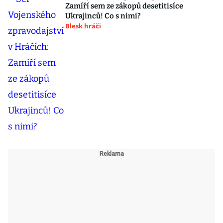
Zamíří sem ze zákopů desetitisíce
Ukrajinců! Co s nimi?
Blesk hráči