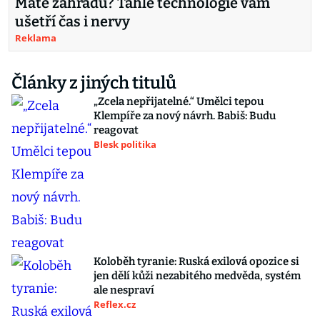
Máte zahradu? Tahle technologie vám
ušetří čas i nervy
Reklama
Články z jiných titulů
„Zcela nepřijatelné.“ Umělci tepou
Klempíře za nový návrh. Babiš: Budu
reagovat
Blesk politika
Koloběh tyranie: Ruská exilová opozice si
jen dělí kůži nezabitého medvěda, systém
ale nespraví
Reflex.cz