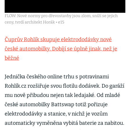
FLOW: Nové normy pro dřevostavby jsou zlom, sníží se jejich
ceny, tvrdí architekt Horák • e15
Čuprův Rohlík skupuje elektrododávky nové
české automobilky. Dobíjí se úplně jinak, než je
běžné
Jednička českého online trhu s potravinami
Rohlík.cz rozšiřuje svou flotilu dodávek. Do garáží
mu nově přibudou nejen tak ledajaké. Od mladé
české automobilky Battswap totiž pořizuje
elektrododávky a stanice, v nichž je vozům
automaticky vyměněna vybitá baterie za nabitou.