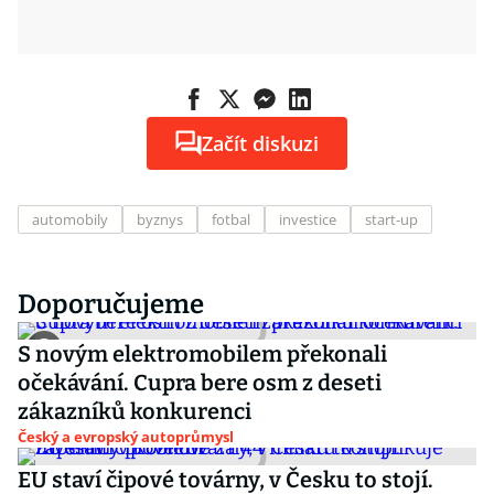
Začít diskuzi
automobily
byznys
fotbal
investice
start-up
Doporučujeme
S novým elektromobilem překonali
očekávání. Cupra bere osm z deseti
zákazníků konkurenci
Český a evropský autoprůmysl
EU staví čipové továrny, v Česku to stojí.