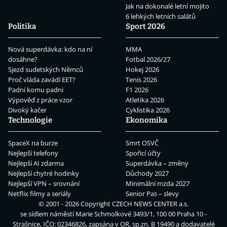
Jak na dokonalé letní mojito
6 lehkých letních salátů
Politika
Sport 2026
Nová superdávka: kdo na ní
MMA
dosáhne?
Fotbal 2026/27
Sjezd sudetských Němců
Hokej 2026
Proč vláda zavádí EET?
Tenis 2026
Padni komu padni
F1 2026
Výpověď z práce vzor
Atletika 2026
Divoký kačer
Cyklistika 2026
Technologie
Ekonomika
SpaceX na burze
Smrt OSVČ
Nejlepší telefony
Spořicí účty
Nejlepší AI zdarma
Superdávka – změny
Nejlepší chytré hodinky
Důchody 2027
Nejlepší VPN – srovnání
Minimální mzda 2027
Netflix filmy a seriály
Senior Pas – slevy
© 2001 - 2026 Copyright
CZECH NEWS CENTER a.s.
se sídlem náměstí Marie Schmolkové 3493/1, 100 00 Praha 10 -
Strašnice, IČO: 02346826, zapsána v OR, sp.zn. B 19490 a dodavatelé