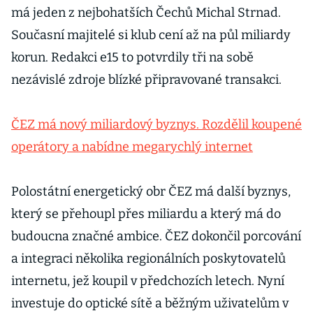
má jeden z nejbohatších Čechů Michal Strnad.
Současní majitelé si klub cení až na půl miliardy
korun. Redakci e15 to potvrdily tři na sobě
nezávislé zdroje blízké připravované transakci.
ČEZ má nový miliardový byznys. Rozdělil koupené
operátory a nabídne megarychlý internet
Polostátní energetický obr ČEZ má další byznys,
který se přehoupl přes miliardu a který má do
budoucna značné ambice. ČEZ dokončil porcování
a integraci několika regionálních poskytovatelů
internetu, jež koupil v předchozích letech. Nyní
investuje do optické sítě a běžným uživatelům v