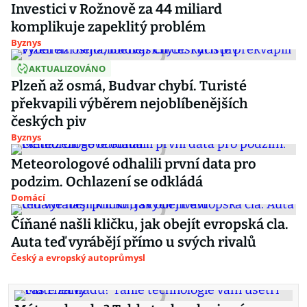
Investici v Rožnově za 44 miliard
komplikuje zapeklitý problém
Byznys
AKTUALIZOVÁNO
Plzeň až osmá, Budvar chybí. Turisté
překvapili výběrem nejoblíbenějších
českých piv
Byznys
Meteorologové odhalili první data pro
podzim. Ochlazení se odkládá
Domácí
Číňané našli kličku, jak obejít evropská cla.
Auta teď vyrábějí přímo u svých rivalů
Český a evropský autoprůmysl