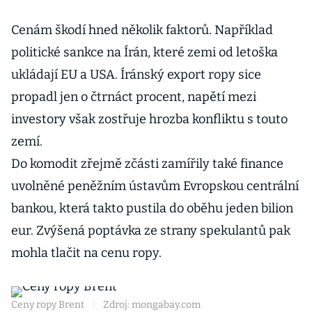
Cenám škodí hned několik faktorů. Například
politické sankce na Írán, které zemi od letoška
ukládají EU a USA. Íránský export ropy sice
propadl jen o čtrnáct procent, napětí mezi
investory však zostřuje hrozba konfliktu s touto
zemí.
Do komodit zřejmě zčásti zamířily také finance
uvolněné peněžním ústavům Evropskou centrální
bankou, která takto pustila do oběhu jeden bilion
eur. Zvýšená poptávka ze strany spekulantů pak
mohla tlačit na cenu ropy.
Ceny ropy Brent
|
Zdroj: mongabay.com