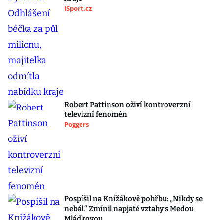
iSport.cz
Robert Pattinson oživí kontroverzní
televizní fenomén
Poggers
Pospíšil na Knížákově pohřbu: „Nikdy se
nebál.“ Zmínil napjaté vztahy s Medou
Mládkovou