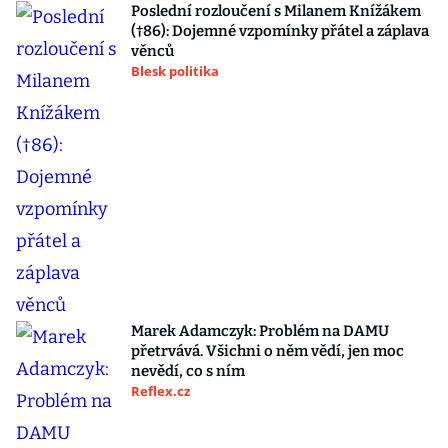
Poslední rozloučení s Milanem Knížákem
(†86): Dojemné vzpomínky přátel a záplava
věnců
Blesk politika
Marek Adamczyk: Problém na DAMU
přetrvává. Všichni o něm vědí, jen moc
nevědí, co s ním
Reflex.cz