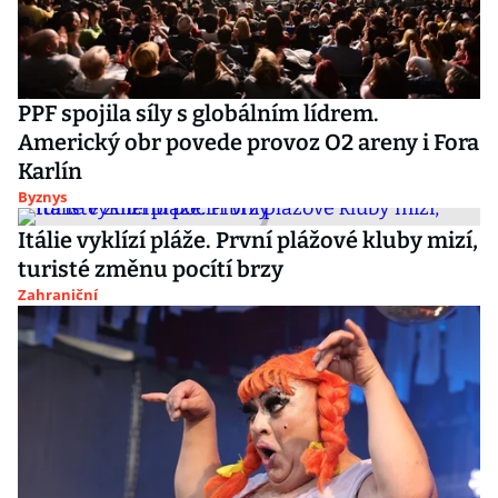
PPF spojila síly s globálním lídrem.
Americký obr povede provoz O2 areny i Fora
Karlín
Byznys
Itálie vyklízí pláže. První plážové kluby mizí,
turisté změnu pocítí brzy
Zahraniční