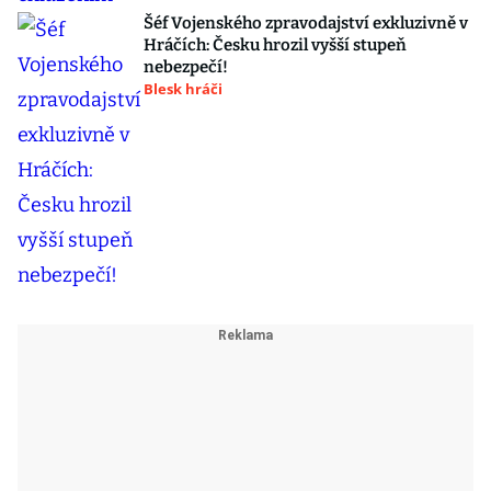
Šéf Vojenského zpravodajství exkluzivně v
Hráčích: Česku hrozil vyšší stupeň
nebezpečí!
Blesk hráči