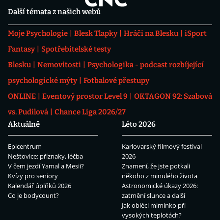
Další témata z našich webů
Moje Psychologie
Blesk Tlapky
Hráči na Blesku
iSport
Fantasy
Spotřebitelské testy
Blesku
Nemovitosti
Psychologika - podcast rozbíjející
psychologické mýty
Fotbalové přestupy
ONLINE
Eventový prostor Level 9
OKTAGON 92: Szabová
vs. Pudilová
Chance Liga 2026/27
Aktuálně
Léto 2026
Epicentrum
Karlovarský filmový festival
Neštovice: příznaky, léčba
2026
V čem jezdí Yamal a Mesii?
Znamení, že jste potkali
Kvízy pro seniory
někoho z minulého života
Kalendář úplňků 2026
Astronomické úkazy 2026:
Co je bodycount?
zatmění slunce a další
Jak obléci miminko při
vysokých teplotách?