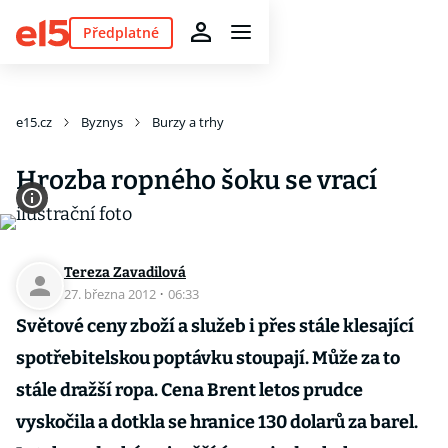
Předplatné
e15.cz
Byznys
Burzy a trhy
Hrozba ropného šoku se vrací
Tereza Zavadilová
27. března 2012
·
06:33
Světové ceny zboží a služeb i přes stále klesající
spotřebitelskou poptávku stoupají. Může za to
stále dražší ropa. Cena Brent letos prudce
vyskočila a dotkla se hranice 130 dolarů za barel.