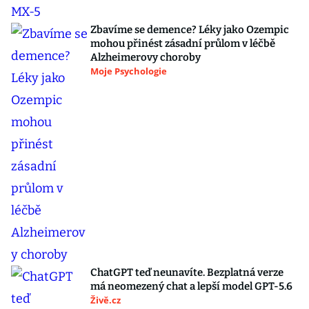
Zbavíme se demence? Léky jako Ozempic
mohou přinést zásadní průlom v léčbě
Alzheimerovy choroby
Moje Psychologie
ChatGPT teď neunavíte. Bezplatná verze
má neomezený chat a lepší model GPT-5.6
Živě.cz