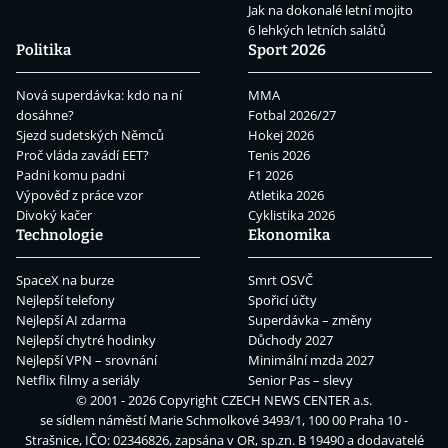
Jak na dokonalé letní mojito
6 lehkých letních salátů
Politika
Sport 2026
Nová superdávka: kdo na ní
MMA
dosáhne?
Fotbal 2026/27
Sjezd sudetských Němců
Hokej 2026
Proč vláda zavádí EET?
Tenis 2026
Padni komu padni
F1 2026
Výpověď z práce vzor
Atletika 2026
Divoký kačer
Cyklistika 2026
Technologie
Ekonomika
SpaceX na burze
Smrt OSVČ
Nejlepší telefony
Spořicí účty
Nejlepší AI zdarma
Superdávka – změny
Nejlepší chytré hodinky
Důchody 2027
Nejlepší VPN – srovnání
Minimální mzda 2027
Netflix filmy a seriály
Senior Pas – slevy
© 2001 - 2026 Copyright
CZECH NEWS CENTER a.s.
se sídlem náměstí Marie Schmolkové 3493/1, 100 00 Praha 10 -
Strašnice, IČO: 02346826, zapsána v OR, sp.zn. B 19490 a dodavatelé