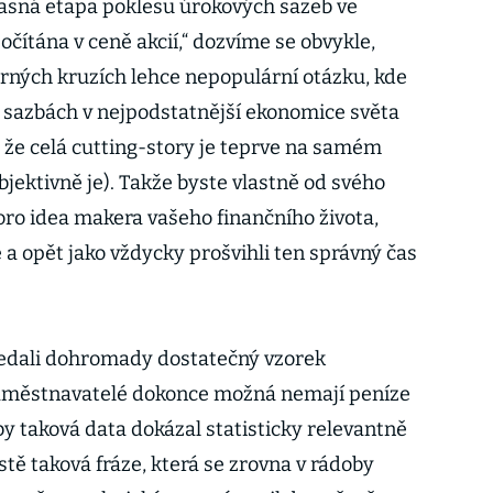
časná etapa poklesu úrokových sazeb ve
očítána v ceně akcií,“ dozvíme se obvykle,
rných kruzích lehce nepopulární otázku, kde
h sazbách v nejpodstatnější ekonomice světa
že celá cutting-story je teprve na samém
jektivně je). Takže byste vlastně od svého
oro idea makera vašeho finančního života,
e a opět jako vždycky prošvihli ten správný čas
nedali dohromady dostatečný vzorek
 zaměstnavatelé dokonce možná nemají peníze
 by taková data dokázal statisticky relevantně
stě taková fráze, která se zrovna v rádoby