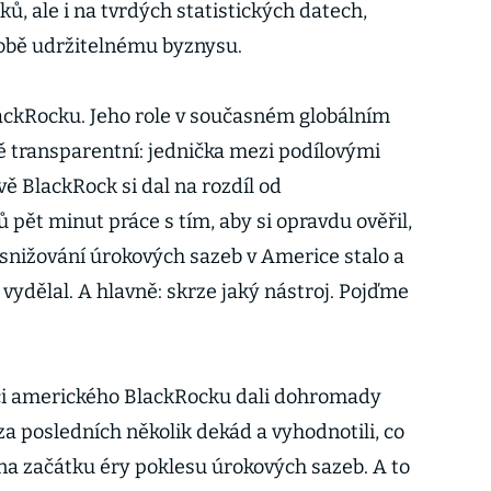
ů, ale i na tvrdých statistických datech,
obě udržitelnému byznysu.
ackRocku. Jeho role v současném globálním
 transparentní: jednička mezi podílovými
ě BlackRock si dal na rozdíl od
pět minut práce s tím, aby si opravdu ověřil,
 snižování úrokových sazeb v Americe stalo a
vydělal. A hlavně: skrze jaký nástroj. Pojďme
ici amerického BlackRocku dali dohromady
 za posledních několik dekád a vyhodnotili, co
na začátku éry poklesu úrokových sazeb. A to