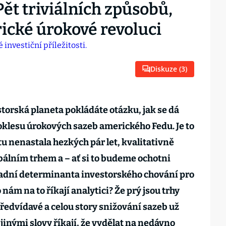
Pět triviálních způsobů,
ické úrokové revoluci
Diskuze (
3
)
estorská planeta pokládáte otázku, jak se dá
klesu úrokových sazeb amerického Fedu. Je to
á tu nenastala hezkých pár let, kvalitativně
álním trhem a – ať si to budeme ochotni
kladní determinanta investorského chování pro
o nám na to říkají analytici? Že prý jsou trhy
předvídavé a celou story snižování sazeb už
 jinými slovy říkají, že vydělat na nedávno