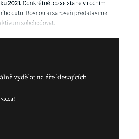
oku 2021. Konkrétně, co se stane v ročním
ního cutu. Rovnou si zároveň představíme
 aktivum zobchodovat.
lně vydělat na éře klesajících
 videa!