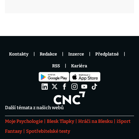
Kontakty
Redakce
Inzerce
Předplatné
RSS
Kariéra
Další témata z našich webů
Moje Psychologie
Blesk Tlapky
Hráči na Blesku
iSport
Fantasy
Spotřebitelské testy