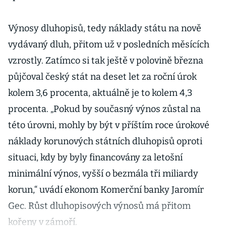
Výnosy dluhopisů, tedy náklady státu na nově
vydávaný dluh, přitom už v posledních měsících
vzrostly. Zatímco si tak ještě v polovině března
půjčoval český stát na deset let za roční úrok
kolem 3,6 procenta, aktuálně je to kolem 4,3
procenta. „Pokud by současný výnos zůstal na
této úrovni, mohly by být v příštím roce úrokové
náklady korunových státních dluhopisů oproti
situaci, kdy by byly financovány za letošní
minimální výnos, vyšší o bezmála tři miliardy
korun,“ uvádí ekonom Komerční banky Jaromír
Gec. Růst dluhopisových výnosů má přitom
kořeny v zámoří.