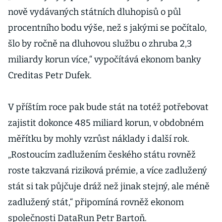
nově vydávaných státních dluhopisů o půl
procentního bodu výše, než s jakými se počítalo,
šlo by ročně na dluhovou službu o zhruba 2,3
miliardy korun více,“ vypočítává ekonom banky
Creditas Petr Dufek.
V příštím roce pak bude stát na totéž potřebovat
zajistit dokonce 485 miliard korun, v obdobném
měřítku by mohly vzrůst náklady i další rok.
„Rostoucím zadlužením českého státu rovněž
roste takzvaná riziková prémie, a více zadlužený
stát si tak půjčuje dráž než jinak stejný, ale méně
zadlužený stát,“ připomíná rovněž ekonom
společnosti DataRun Petr Bartoň.