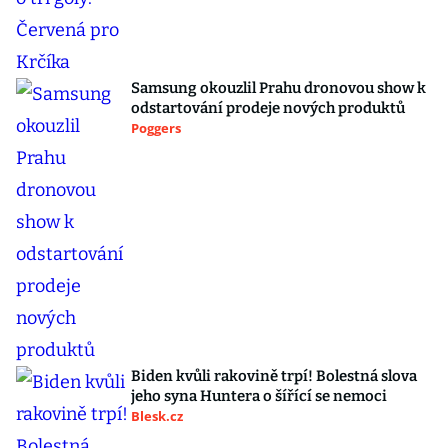
Samsung okouzlil Prahu dronovou show k
odstartování prodeje nových produktů
Poggers
Biden kvůli rakovině trpí! Bolestná slova
jeho syna Huntera o šířící se nemoci
Blesk.cz