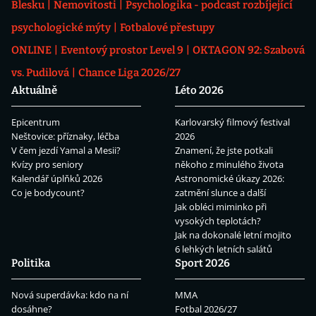
Blesku
Nemovitosti
Psychologika - podcast rozbíjející
psychologické mýty
Fotbalové přestupy
ONLINE
Eventový prostor Level 9
OKTAGON 92: Szabová
vs. Pudilová
Chance Liga 2026/27
Aktuálně
Léto 2026
Epicentrum
Karlovarský filmový festival
Neštovice: příznaky, léčba
2026
V čem jezdí Yamal a Mesii?
Znamení, že jste potkali
Kvízy pro seniory
někoho z minulého života
Kalendář úplňků 2026
Astronomické úkazy 2026:
Co je bodycount?
zatmění slunce a další
Jak obléci miminko při
vysokých teplotách?
Jak na dokonalé letní mojito
6 lehkých letních salátů
Politika
Sport 2026
Nová superdávka: kdo na ní
MMA
dosáhne?
Fotbal 2026/27