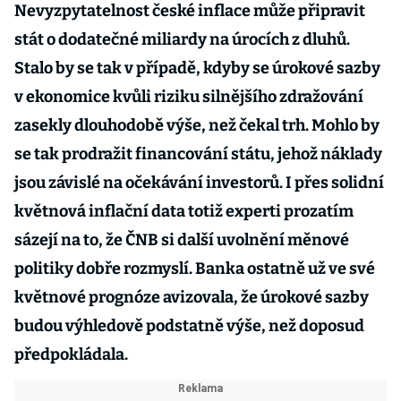
Nevyzpytatelnost české inflace může připravit
stát o dodatečné miliardy na úrocích z dluhů.
Stalo by se tak v případě, kdyby se úrokové sazby
v ekonomice kvůli riziku silnějšího zdražování
zasekly dlouhodobě výše, než čekal trh. Mohlo by
se tak prodražit financování státu, jehož náklady
jsou závislé na očekávání investorů. I přes solidní
květnová inflační data totiž experti prozatím
sázejí na to, že ČNB si další uvolnění měnové
politiky dobře rozmyslí. Banka ostatně už ve své
květnové prognóze avizovala, že úrokové sazby
budou výhledově podstatně výše, než doposud
předpokládala.