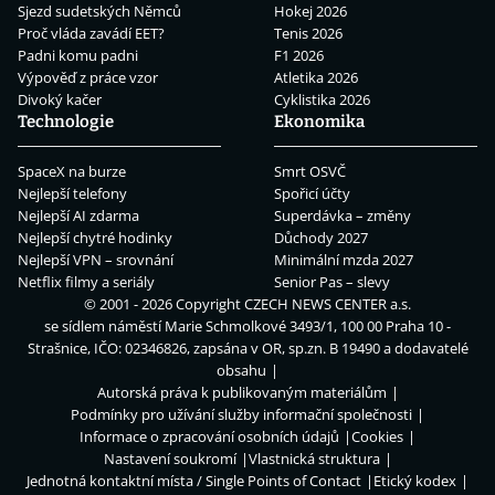
Sjezd sudetských Němců
Hokej 2026
Proč vláda zavádí EET?
Tenis 2026
Padni komu padni
F1 2026
Výpověď z práce vzor
Atletika 2026
Divoký kačer
Cyklistika 2026
Technologie
Ekonomika
SpaceX na burze
Smrt OSVČ
Nejlepší telefony
Spořicí účty
Nejlepší AI zdarma
Superdávka – změny
Nejlepší chytré hodinky
Důchody 2027
Nejlepší VPN – srovnání
Minimální mzda 2027
Netflix filmy a seriály
Senior Pas – slevy
© 2001 - 2026 Copyright
CZECH NEWS CENTER a.s.
se sídlem náměstí Marie Schmolkové 3493/1, 100 00 Praha 10 -
Strašnice, IČO: 02346826, zapsána v OR, sp.zn. B 19490 a dodavatelé
obsahu
Autorská práva k publikovaným materiálům
Podmínky pro užívání služby informační společnosti
Informace o zpracování osobních údajů
Cookies
Nastavení soukromí
Vlastnická struktura
Jednotná kontaktní místa / Single Points of Contact
Etický kodex