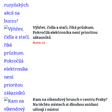
Výhřev, čidla a stačí, říká průzkum.
Pokročilá elektronika není prioritou
zákazníků
Auto.cz
Kam na víkendový brunch v centru Prahy?
Na těchto místech si dlouhou snídani
užívají i místní