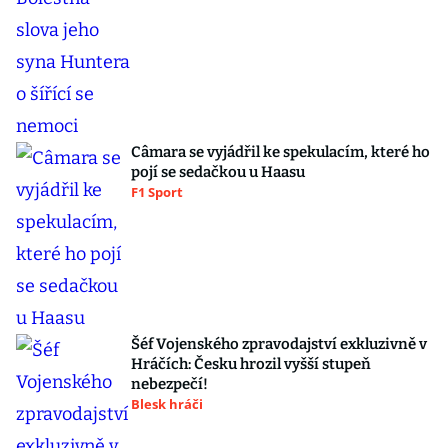
Câmara se vyjádřil ke spekulacím, které ho
pojí se sedačkou u Haasu
F1 Sport
Šéf Vojenského zpravodajství exkluzivně v
Hráčích: Česku hrozil vyšší stupeň
nebezpečí!
Blesk hráči