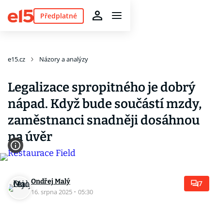
Předplatné
e15.cz
Názory a analýzy
Legalizace spropitného je dobrý
nápad. Když bude součástí mzdy,
zaměstnanci snadněji dosáhnou
na úvěr
Ondřej Malý
7
16. srpna 2025
·
05:30