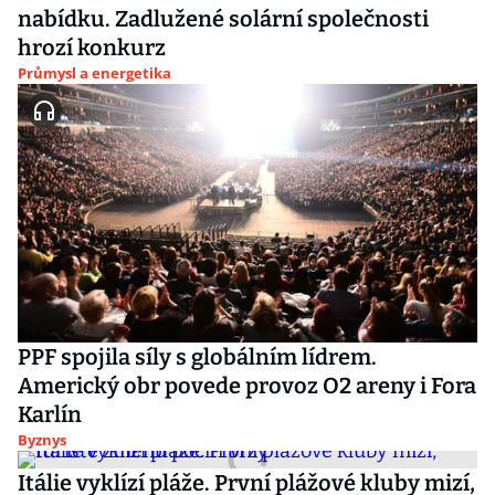
nabídku. Zadlužené solární společnosti
hrozí konkurz
Průmysl a energetika
PPF spojila síly s globálním lídrem.
Americký obr povede provoz O2 areny i Fora
Karlín
Byznys
Itálie vyklízí pláže. První plážové kluby mizí,