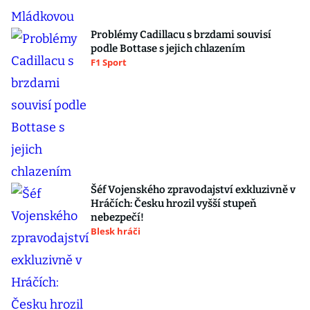
Problémy Cadillacu s brzdami souvisí
podle Bottase s jejich chlazením
F1 Sport
Šéf Vojenského zpravodajství exkluzivně v
Hráčích: Česku hrozil vyšší stupeň
nebezpečí!
Blesk hráči