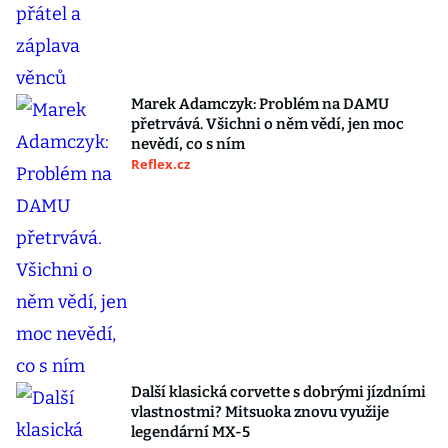
Marek Adamczyk: Problém na DAMU
přetrvává. Všichni o něm vědí, jen moc
nevědí, co s ním
Reflex.cz
Další klasická corvette s dobrými jízdními
vlastnostmi? Mitsuoka znovu využije
legendární MX-5