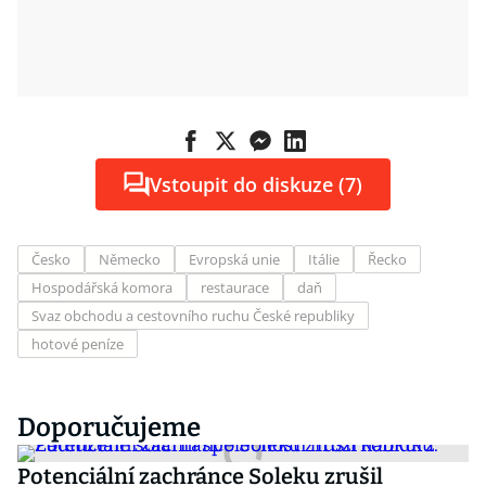
Vstoupit do diskuze (7)
Česko
Německo
Evropská unie
Itálie
Řecko
Hospodářská komora
restaurace
daň
Svaz obchodu a cestovního ruchu České republiky
hotové peníze
Doporučujeme
Potenciální zachránce Soleku zrušil