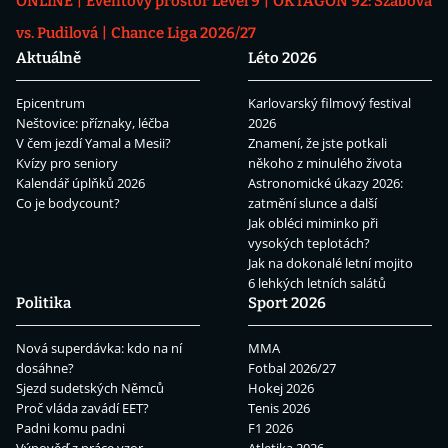
ONLINE
Eventový prostor Level 9
OKTAGON 92: Szabová
vs. Pudilová
Chance Liga 2026/27
Aktuálně
Léto 2026
Epicentrum
Karlovarský filmový festival
Neštovice: příznaky, léčba
2026
V čem jezdí Yamal a Mesii?
Znamení, že jste potkali
Kvízy pro seniory
někoho z minulého života
Kalendář úplňků 2026
Astronomické úkazy 2026:
Co je bodycount?
zatmění slunce a další
Jak obléci miminko při
vysokých teplotách?
Jak na dokonalé letní mojito
6 lehkých letních salátů
Politika
Sport 2026
Nová superdávka: kdo na ní
MMA
dosáhne?
Fotbal 2026/27
Sjezd sudetských Němců
Hokej 2026
Proč vláda zavádí EET?
Tenis 2026
Padni komu padni
F1 2026
Výpověď z práce vzor
Atletika 2026