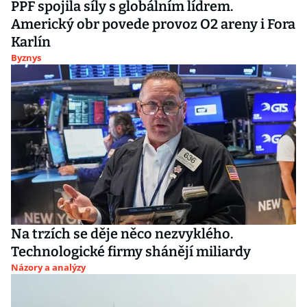
PPF spojila síly s globálním lídrem.
Americký obr povede provoz O2 areny i Fora
Karlín
Byznys
Na trzích se děje něco nezvyklého.
Technologické firmy shánějí miliardy
Názory a analýzy