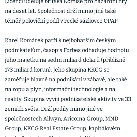
Licenci uděluje britská Komise pro hazardní hry
na deset let. Společnost drží mimo jiné také
téměř poloviční podíl v řecké sázkovce OPAP.
Karel Komárek patří k nejbohatším českým
podnikatelům, časopis Forbes odhaduje hodnotu
jeho majetku na sedm miliard dolarů (přibližně
173 miliard korun). Jeho skupina KKCG se
zaměřuje hlavně na podnikání v zábavě, ale také
na ropu a plyn, informační technologie a na
reality. Skupina vyvíjí podnikatelské aktivity ve 33
zemích světa. Drží podíly mimo jiné ve
společnostech Allwyn, Aricoma Group, MND
Group, KKCG Real Estate Group, kapitálovém