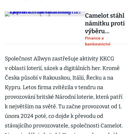
Camelot stáhl
námitku proti
výběru
Komárkova
Finance a
bankovnictví
Allwynu za
provozovatele
Společnost Allwyn zastřešuje aktivity KKCG
britské loterie
v oblasti loterií, sázek a digitálních her. Kromě
Česka působí v Rakouskou, Itálii, Řecku a na
Kypru. Letos firma zvítězila v tendru na
provozování britské Národní loterie, která patří
k největším na světě. Tu začne provozovat od 1.
února 2024 poté, co dojde k převodu od
stávajícího provozovatele, společnosti Camelot.