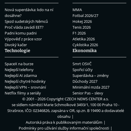
Nová superdávka: kdo na ní
MMA
dosáhne?
Fotbal 2026/27
Sjezd sudetských Němců
Hokej 2026
Proč vláda zavádí EET?
Tenis 2026
Padni komu padni
F1 2026
Výpověď z práce vzor
Atletika 2026
Divoký kačer
Cyklistika 2026
Technologie
Ekonomika
SpaceX na burze
Smrt OSVČ
Nejlepší telefony
Spořicí účty
Nejlepší AI zdarma
Superdávka – změny
Nejlepší chytré hodinky
Důchody 2027
Nejlepší VPN – srovnání
Minimální mzda 2027
Netflix filmy a seriály
Senior Pas – slevy
© 2001 - 2026 Copyright
CZECH NEWS CENTER a.s.
se sídlem náměstí Marie Schmolkové 3493/1, 100 00 Praha 10 -
Strašnice, IČO: 02346826, zapsána v OR, sp.zn. B 19490 a dodavatelé
obsahu
Autorská práva k publikovaným materiálům
Podmínky pro užívání služby informační společnosti