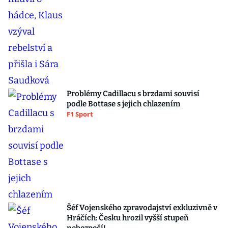
Problémy Cadillacu s brzdami souvisí
podle Bottase s jejich chlazením
F1 Sport
Šéf Vojenského zpravodajství exkluzivně v
Hráčích: Česku hrozil vyšší stupeň