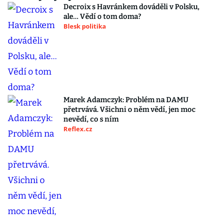
Decroix s Havránkem dováděli v Polsku,
ale… Vědí o tom doma?
Blesk politika
Marek Adamczyk: Problém na DAMU
přetrvává. Všichni o něm vědí, jen moc
nevědí, co s ním
Reflex.cz