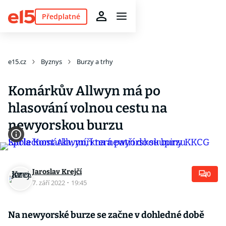
Předplatné
e15.cz
Byznys
Burzy a trhy
Komárkův Allwyn má po
hlasování volnou cestu na
newyorskou burzu
Jaroslav Krejčí
0
7. září 2022
·
19:45
Na newyorské burze se začne v dohledné době