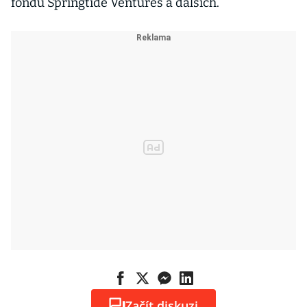
fondu Springtide Ventures a dalších.
Začít diskuzi