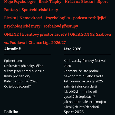
Moje Psychologie
Blesk Tlapky
Hráči na Blesku
iSport
Fantasy
Spotřebitelské testy
Blesku
Nemovitosti
Psychologika - podcast rozbíjející
psychologické mýty
Fotbalové přestupy
ONLINE
Eventový prostor Level 9
OKTAGON 92: Szabová
vs. Pudilová
Chance Liga 2026/27
Aktuálně
Léto 2026
Epicentrum
Karlovarský filmový festival
Neštovice: příznaky, léčba
2026
V čem jezdí Yamal a Mesii?
Znamení, že jste potkali
Kvízy pro seniory
někoho z minulého života
Kalendář úplňků 2026
Astronomické úkazy 2026:
Co je bodycount?
zatmění slunce a další
Jak obléci miminko při
vysokých teplotách?
Jak na dokonalé letní mojito
6 lehkých letních salátů
Politika
Sport 2026