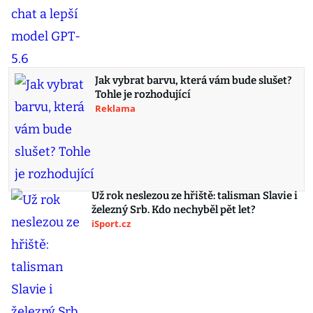
Jak vybrat barvu, která vám bude slušet?
Tohle je rozhodující
Reklama
Už rok neslezou ze hřiště: talisman Slavie i
železný Srb. Kdo nechyběl pět let?
iSport.cz