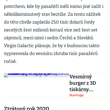
povrchem, kde by pasažéři měli mimo jiné zažít i
několikaminutový stav beztíže. Za tento zážitek
do této chvíle zaplatilo 250 tisíc dolarů (tedy
necelých šest milionů korun) více než šest set
zájemců, mezi nimi i sedm Čechů a Slováků.
Virgin Galactic plánuje, že by v budoucnu takto
vypravovala do vesmíru zhruba tisíc pasažérů
ročně.
Vesmírný
burger z 3D
tiskárny.
Technologie
Startupy
umí tisknout
Ztrátový rok 2020
pizzu, těstoviny