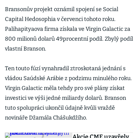
Bransonův projekt oznámil spojení se Social
Capital Hedosophia v červenci tohoto roku.
Palihapityaova firma získala ve Virgin Galactic za
800 milionů dolarů 49procentní podíl. Zbylý podíl
vlastní Branson.
Ten touto fúzí vynahradil ztroskotaná jednání s
vládou Saúdské Arábie z podzimu minulého roku.
Virgin Galactic měla tehdy pro své plány získat
investici ve výši jedné miliardy dolarů. Branson
tuto spolupráci ukončil údajně kvůli vraždě
novináře Džamála Chášukdžího.
Akcie CME uzavřely