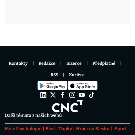
Kontakty
Redakce
Inzerce
Předplatné
RSS
Kariéra
Další témata z našich webů
Moje Psychologie
Blesk Tlapky
Hráči na Blesku
iSport