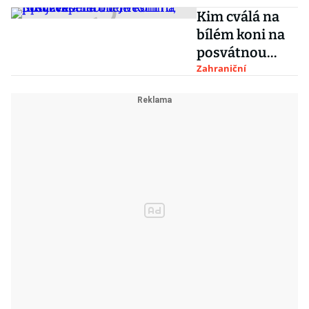
Kim cválá na
bílém koni na
posvátnou
horu. Je to
Zahraniční
předzvěst letu
do vesmíru,
tipují experti