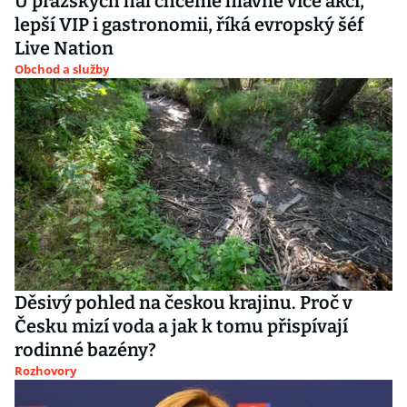
U pražských hal chceme hlavně více akcí,
lepší VIP i gastronomii, říká evropský šéf
Live Nation
Obchod a služby
Děsivý pohled na českou krajinu. Proč v
Česku mizí voda a jak k tomu přispívají
rodinné bazény?
Rozhovory