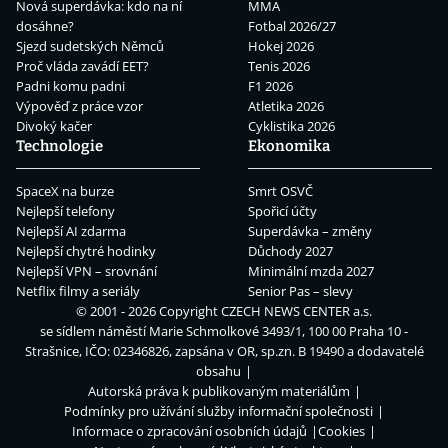
Nová superdávka: kdo na ní
MMA
dosáhne?
Fotbal 2026/27
Sjezd sudetských Němců
Hokej 2026
Proč vláda zavádí EET?
Tenis 2026
Padni komu padni
F1 2026
Výpověď z práce vzor
Atletika 2026
Divoký kačer
Cyklistika 2026
Technologie
Ekonomika
SpaceX na burze
Smrt OSVČ
Nejlepší telefony
Spořicí účty
Nejlepší AI zdarma
Superdávka – změny
Nejlepší chytré hodinky
Důchody 2027
Nejlepší VPN – srovnání
Minimální mzda 2027
Netflix filmy a seriály
Senior Pas – slevy
© 2001 - 2026 Copyright
CZECH NEWS CENTER a.s.
se sídlem náměstí Marie Schmolkové 3493/1, 100 00 Praha 10 -
Strašnice, IČO: 02346826, zapsána v OR, sp.zn. B 19490 a dodavatelé
obsahu
Autorská práva k publikovaným materiálům
Podmínky pro užívání služby informační společnosti
Informace o zpracování osobních údajů
Cookies