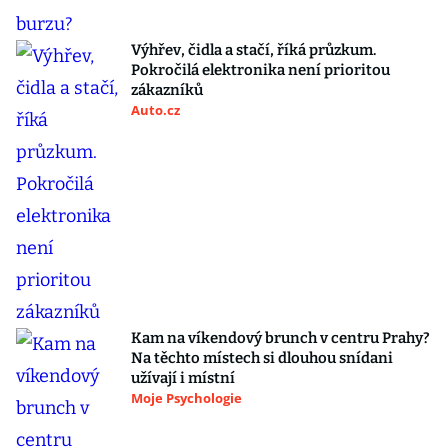
Výhřev, čidla a stačí, říká průzkum.
Pokročilá elektronika není prioritou
zákazníků
Auto.cz
Kam na víkendový brunch v centru Prahy?
Na těchto místech si dlouhou snídani
užívají i místní
Moje Psychologie