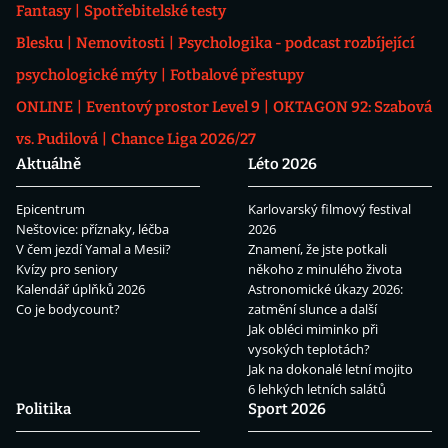
Fantasy
Spotřebitelské testy
Blesku
Nemovitosti
Psychologika - podcast rozbíjející
psychologické mýty
Fotbalové přestupy
ONLINE
Eventový prostor Level 9
OKTAGON 92: Szabová
vs. Pudilová
Chance Liga 2026/27
Aktuálně
Léto 2026
Epicentrum
Karlovarský filmový festival
Neštovice: příznaky, léčba
2026
V čem jezdí Yamal a Mesii?
Znamení, že jste potkali
Kvízy pro seniory
někoho z minulého života
Kalendář úplňků 2026
Astronomické úkazy 2026:
Co je bodycount?
zatmění slunce a další
Jak obléci miminko při
vysokých teplotách?
Jak na dokonalé letní mojito
6 lehkých letních salátů
Politika
Sport 2026