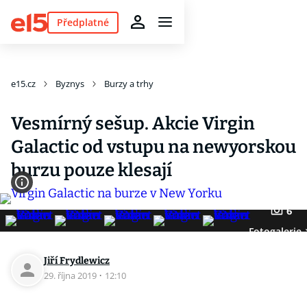
Předplatné
e15.cz
Byznys
Burzy a trhy
Vesmírný sešup. Akcie Virgin
Galactic od vstupu na newyorskou
burzu pouze klesají
6
Fotogalerie
Jiří Frydlewicz
29. října 2019
·
12:10