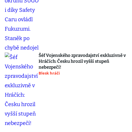
Šéf Vojenského zpravodajství exkluzivně v
Hráčích: Česku hrozil vyšší stupeň
nebezpečí!
Blesk hráči