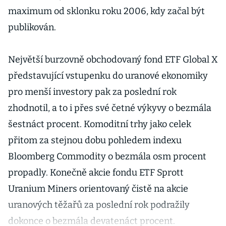
maximum od sklonku roku 2006, kdy začal být
publikován.
Největší burzovně obchodovaný fond ETF Global X
představující vstupenku do uranové ekonomiky
pro menší investory pak za poslední rok
zhodnotil, a to i přes své četné výkyvy o bezmála
šestnáct procent. Komoditní trhy jako celek
přitom za stejnou dobu pohledem indexu
Bloomberg Commodity o bezmála osm procent
propadly. Konečně akcie fondu ETF Sprott
Uranium Miners orientovaný čistě na akcie
uranových těžařů za poslední rok podražily
dokonce o bezmála devatenáct procent.