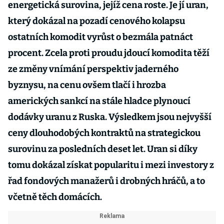
energetická surovina, jejíž cena roste. Je jí uran,
který dokázal na pozadí cenového kolapsu
ostatních komodit vyrůst o bezmála patnáct
procent. Zcela proti proudu jdoucí komodita těží
ze změny vnímání perspektiv jaderného
byznysu, na cenu ovšem tlačí i hrozba
amerických sankcí na stále hladce plynoucí
dodávky uranu z Ruska. Výsledkem jsou nejvyšší
ceny dlouhodobých kontraktů na strategickou
surovinu za posledních deset let. Uran si díky
tomu dokázal získat popularitu i mezi investory z
řad fondových manažerů i drobných hráčů, a to
včetně těch domácích.