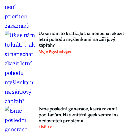
Už se nám to krátí... Jak si nenechat zkazit
letní pohodu myšlenkami na zářijový
zápřah?
Moje Psychologie
Jsme poslední generace, která rozumí
počítačům. Náš vnitřní geek zemřel na
nedostatek problémů
Živě.cz