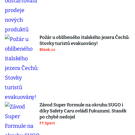
Požár u oblíbeného italského jezera Čechů:
Stovky turistů evakuovány!
Blesk.cz
Závod Super Formule na okruhu SUGO i
díky Safety Caru ovládl Fukuzumi. Staněk
po chybě nedojel
F1 Sport