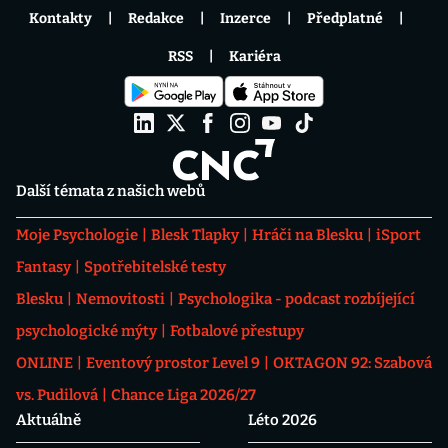
Kontakty
Redakce
Inzerce
Předplatné
RSS
Kariéra
Další témata z našich webů
Moje Psychologie
Blesk Tlapky
Hráči na Blesku
iSport
Fantasy
Spotřebitelské testy
Blesku
Nemovitosti
Psychologika - podcast rozbíjející
psychologické mýty
Fotbalové přestupy
ONLINE
Eventový prostor Level 9
OKTAGON 92: Szabová
vs. Pudilová
Chance Liga 2026/27
Aktuálně
Léto 2026