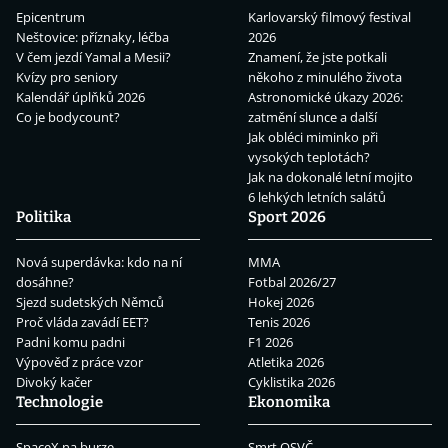
Epicentrum
Karlovarský filmový festival
Neštovice: příznaky, léčba
2026
V čem jezdí Yamal a Mesii?
Znamení, že jste potkali
Kvízy pro seniory
někoho z minulého života
Kalendář úplňků 2026
Astronomické úkazy 2026:
Co je bodycount?
zatmění slunce a další
Jak obléci miminko při
vysokých teplotách?
Jak na dokonalé letní mojito
6 lehkých letních salátů
Politika
Sport 2026
Nová superdávka: kdo na ní
MMA
dosáhne?
Fotbal 2026/27
Sjezd sudetských Němců
Hokej 2026
Proč vláda zavádí EET?
Tenis 2026
Padni komu padni
F1 2026
Výpověď z práce vzor
Atletika 2026
Divoký kačer
Cyklistika 2026
Technologie
Ekonomika
SpaceX na burze
Smrt OSVČ