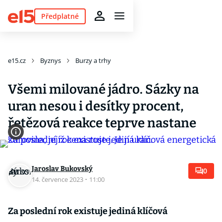
Předplatné
e15.cz
Byznys
Burzy a trhy
Všemi milované jádro. Sázky na
uran nesou i desítky procent,
řetězová reakce teprve nastane
Jaroslav Bukovský
0
14. července 2023
·
11:00
Za poslední rok existuje jediná klíčová