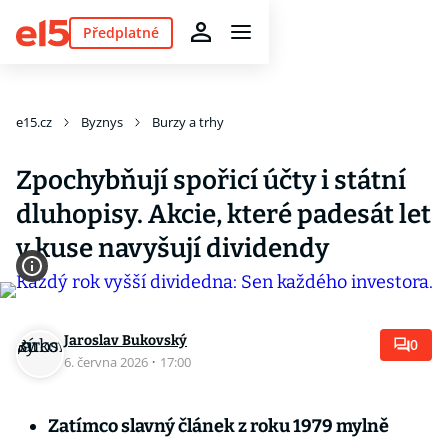
Předplatné
e15.cz
Byznys
Burzy a trhy
Zpochybňují spořicí účty i státní
dluhopisy. Akcie, které padesát let
v kuse navyšují dividendy
Jaroslav Bukovský
0
6. června 2026
·
17:00
Zatímco slavný článek z roku 1979 mylně