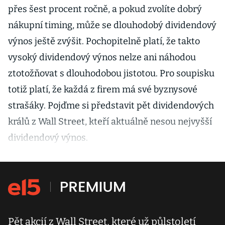
přes šest procent ročně, a pokud zvolíte dobrý
nákupní timing, může se dlouhodobý dividendový
výnos ještě zvýšit. Pochopitelně platí, že takto
vysoký dividendový výnos nelze ani náhodou
ztotožňovat s dlouhodobou jistotou. Pro soupisku
totiž platí, že každá z firem má své byznysové
strašáky. Pojďme si představit pět dividendových
králů z Wall Street, kteří aktuálně nesou nejvyšší
dividendový výnos.
Pět akcií z Wall Street, které už půlstoletí