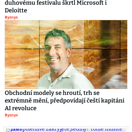
duhovému festivalu škrtl Microsoft i
Deloitte
Byznys
Obchodní modely se hroutí, trh se
extrémně mění, předpovídají čeští kapitáni
AI revoluce
Byznys