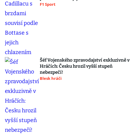
F1 Sport
Šéf Vojenského zpravodajství exkluzivně v
Hráčích: Česku hrozil vyšší stupeň
nebezpečí!
Blesk hráči