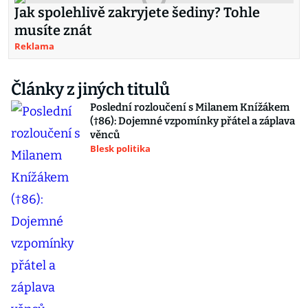
Jak spolehlivě zakryjete šediny? Tohle
musíte znát
Reklama
Články z jiných titulů
Poslední rozloučení s Milanem Knížákem
(†86): Dojemné vzpomínky přátel a záplava
věnců
Blesk politika