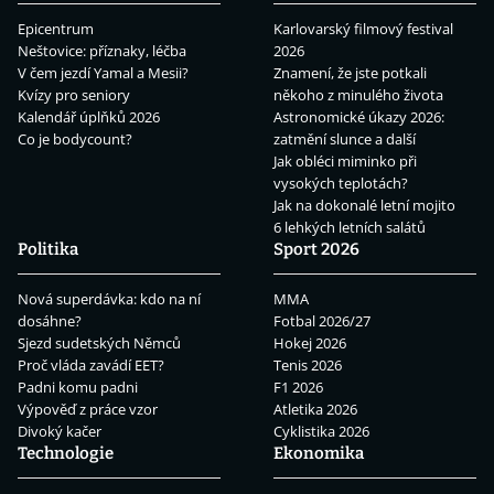
Epicentrum
Karlovarský filmový festival
Neštovice: příznaky, léčba
2026
V čem jezdí Yamal a Mesii?
Znamení, že jste potkali
Kvízy pro seniory
někoho z minulého života
Kalendář úplňků 2026
Astronomické úkazy 2026:
Co je bodycount?
zatmění slunce a další
Jak obléci miminko při
vysokých teplotách?
Jak na dokonalé letní mojito
6 lehkých letních salátů
Politika
Sport 2026
Nová superdávka: kdo na ní
MMA
dosáhne?
Fotbal 2026/27
Sjezd sudetských Němců
Hokej 2026
Proč vláda zavádí EET?
Tenis 2026
Padni komu padni
F1 2026
Výpověď z práce vzor
Atletika 2026
Divoký kačer
Cyklistika 2026
Technologie
Ekonomika