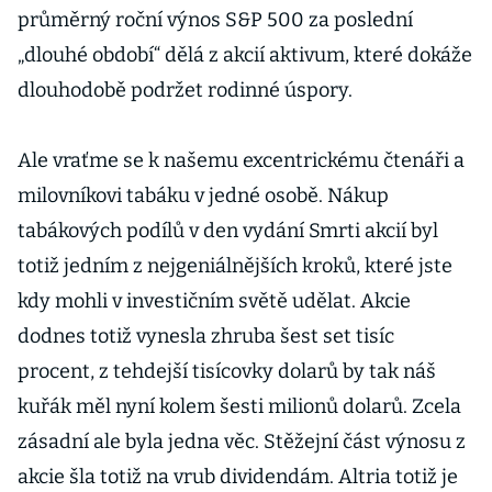
průměrný roční výnos S&P 500 za poslední
„dlouhé období“ dělá z akcií aktivum, které dokáže
dlouhodobě podržet rodinné úspory.
Ale vraťme se k našemu excentrickému čtenáři a
milovníkovi tabáku v jedné osobě. Nákup
tabákových podílů v den vydání Smrti akcií byl
totiž jedním z nejgeniálnějších kroků, které jste
kdy mohli v investičním světě udělat. Akcie
dodnes totiž vynesla zhruba šest set tisíc
procent, z tehdejší tisícovky dolarů by tak náš
kuřák měl nyní kolem šesti milionů dolarů. Zcela
zásadní ale byla jedna věc. Stěžejní část výnosu z
akcie šla totiž na vrub dividendám. Altria totiž je