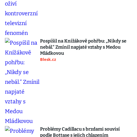
Pospíšil na Knížákově pohřbu: „Nikdy se
nebál.“ Zmínil napjaté vztahy s Medou
Mládkovou
Blesk.cz
Problémy Cadillacu s brzdami souvisí
podle Bottase s jejich chlazením