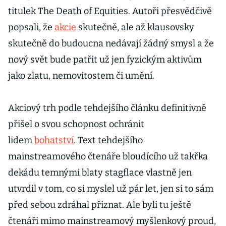
titulek The Death of Equities. Autoři přesvědčivě
popsali, že
akcie
skutečně, ale až klausovsky
skutečně do budoucna nedávají žádný smysl a že
nový svět bude patřit už jen fyzickým aktivům
jako zlatu, nemovitostem či umění.
Akciový trh podle tehdejšího článku definitivně
přišel o svou schopnost ochránit
lidem
bohatství
. Text tehdejšího
mainstreamového čtenáře bloudícího už takřka
dekádu temnými blaty stagflace vlastně jen
utvrdil v tom, co si myslel už pár let, jen si to sám
před sebou zdráhal přiznat. Ale byli tu ještě
čtenáři mimo mainstreamový myšlenkový proud,