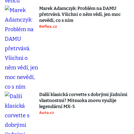
Marek Adamczyk: Problém na DAMU
přetrvává. Všichni o něm vědí, jen moc
nevědí, co s ním
Reflex.cz
Další klasická corvette s dobrými jízdními
vlastnostmi? Mitsuoka znovu využije
legendární MX-5
Auto.cz