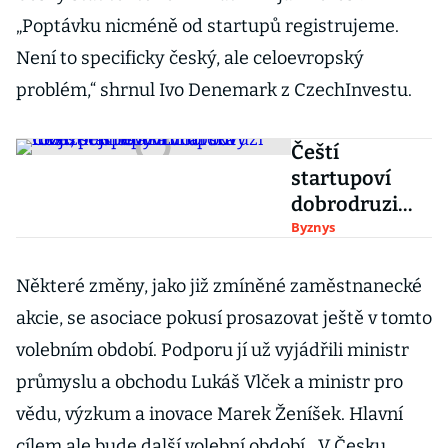
„Poptávku nicméně od startupů registrujeme.
Není to specificky český, ale celoevropský
problém,“ shrnul Ivo Denemark z CzechInvestu.
Čeští
startupoví
dobrodruzi
rozjíždějí nový
Byznys
miliardový
fond, přispěla i
Některé změny, jako již zmíněné zaměstnanecké
Evropská
akcie, se asociace pokusí prosazovat ještě v tomto
investiční
volebním období. Podporu jí už vyjádřili ministr
banka
průmyslu a obchodu Lukáš Vlček a ministr pro
vědu, výzkum a inovace Marek Ženíšek. Hlavní
cílem ale bude další volební období. „V Česku