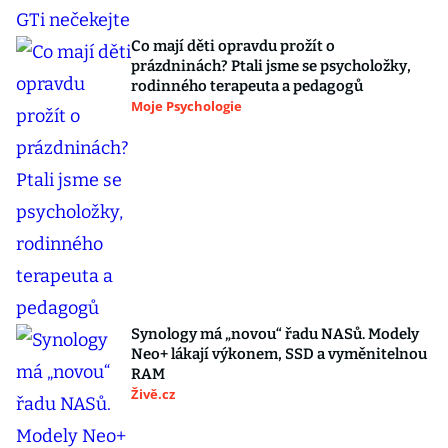
Co mají děti opravdu prožít o
prázdninách? Ptali jsme se psycholožky,
rodinného terapeuta a pedagogů
Moje Psychologie
Synology má „novou“ řadu NASů. Modely
Neo+ lákají výkonem, SSD a vyměnitelnou
RAM
Živě.cz