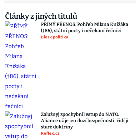
Články z jiných titulů
PŘÍMÝ PŘENOS: Pohřeb Milana Knížáka
(†86), státní pocty i nečekaní řečníci
Blesk politika
Zalužnyj zpochybnil vstup do NATO.
Aliance už je jen iluzí bezpečnosti, řídí ji
staré doktríny
Reflex.cz