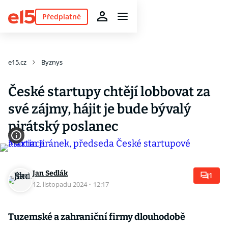
Předplatné
e15.cz
Byznys
České startupy chtějí lobbovat za
své zájmy, hájit je bude bývalý
pirátský poslanec
Jan Sedlák
1
12. listopadu 2024
·
12:17
Tuzemské a zahraniční firmy dlouhodobě