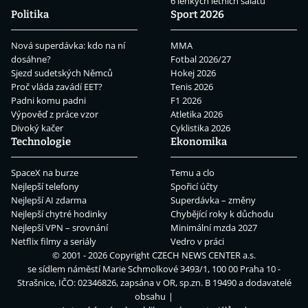
6 lehkých letních salátů
Politika
Sport 2026
Nová superdávka: kdo na ní
MMA
dosáhne?
Fotbal 2026/27
Sjezd sudetských Němců
Hokej 2026
Proč vláda zavádí EET?
Tenis 2026
Padni komu padni
F1 2026
Výpověď z práce vzor
Atletika 2026
Divoký kačer
Cyklistika 2026
Technologie
Ekonomika
SpaceX na burze
Temu a clo
Nejlepší telefony
Spořicí účty
Nejlepší AI zdarma
Superdávka – změny
Nejlepší chytré hodinky
Chybějící roky k důchodu
Nejlepší VPN – srovnání
Minimální mzda 2027
Netflix filmy a seriály
Vedro v práci
© 2001 - 2026 Copyright
CZECH NEWS CENTER a.s.
se sídlem náměstí Marie Schmolkové 3493/1, 100 00 Praha 10 -
Strašnice, IČO: 02346826, zapsána v OR, sp.zn. B 19490 a dodavatelé
obsahu