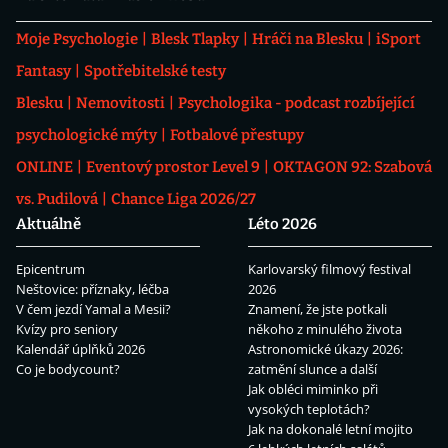
Moje Psychologie
Blesk Tlapky
Hráči na Blesku
iSport
Fantasy
Spotřebitelské testy
Blesku
Nemovitosti
Psychologika - podcast rozbíjející
psychologické mýty
Fotbalové přestupy
ONLINE
Eventový prostor Level 9
OKTAGON 92: Szabová
vs. Pudilová
Chance Liga 2026/27
Aktuálně
Léto 2026
Epicentrum
Karlovarský filmový festival
Neštovice: příznaky, léčba
2026
V čem jezdí Yamal a Mesii?
Znamení, že jste potkali
Kvízy pro seniory
někoho z minulého života
Kalendář úplňků 2026
Astronomické úkazy 2026:
Co je bodycount?
zatmění slunce a další
Jak obléci miminko při
vysokých teplotách?
Jak na dokonalé letní mojito