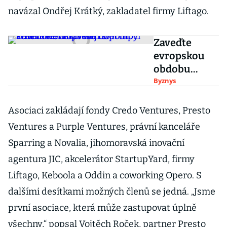
navázal Ondřej Krátký, zakladatel firmy Liftago.
Zaveďte
evropskou
obdobu
americké
Byznys
Inc., volají
startupy
Asociaci zakládají fondy Credo Ventures, Presto
včetně
Ventures a Purple Ventures, právní kanceláře
Rohlíku. Má
Sparring a Novalia, jihomoravská inovační
to pomoci
agentura JIC, akcelerátor StartupYard, firmy
zmírnit
zaostávání
Liftago, Keboola a Oddin a coworking Opero. S
EU
dalšími desítkami možných členů se jedná. „Jsme
první asociace, která může zastupovat úplně
všechny,“ popsal Vojtěch Roček, partner Presto