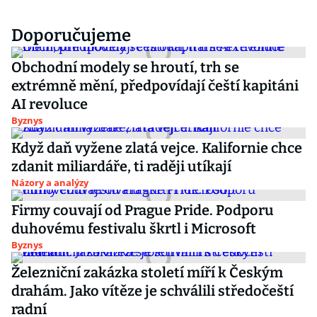
Doporučujeme
Obchodní modely se hroutí, trh se
extrémně mění, předpovídají čeští kapitáni
AI revoluce
Byznys
Když daň vyžene zlatá vejce. Kalifornie chce
zdanit miliardáře, ti raději utíkají
Názory a analýzy
Firmy couvají od Prague Pride. Podporu
duhovému festivalu škrtl i Microsoft
Byznys
Železniční zakázka století míří k Českým
drahám. Jako vítěze je schválili středočeští
radní