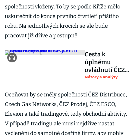
společnosti vloženy. To by se podle Kříže mělo
uskutečnit do konce prvního čtvrtletí příštího
roku. Na jednotlivých krocích se ale bude
pracovat již dříve a postupně.
Cesta k
úplnému
ovládnutí ČEZ
může stát
Názory a analýzy
stovky miliard.
Rozhodne
Oceňovat by se měly společnosti ČEZ Distribuce,
třicet
Czech Gas Networks, ČEZ Prodej, ČEZ ESCO,
vyvolených
Elevion a také tradingové, tedy obchodní aktivity.
V případě tradingu ale musí nejdříve nastat
vyčlenění do samotné dceřiné firmy, aby mohly