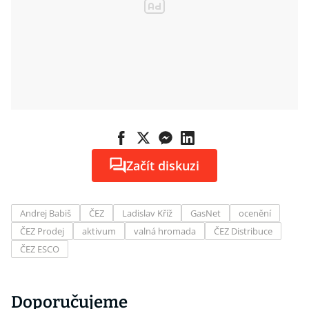
Začít diskuzi
Andrej Babiš
ČEZ
Ladislav Kříž
GasNet
ocenění
ČEZ Prodej
aktivum
valná hromada
ČEZ Distribuce
ČEZ ESCO
Doporučujeme