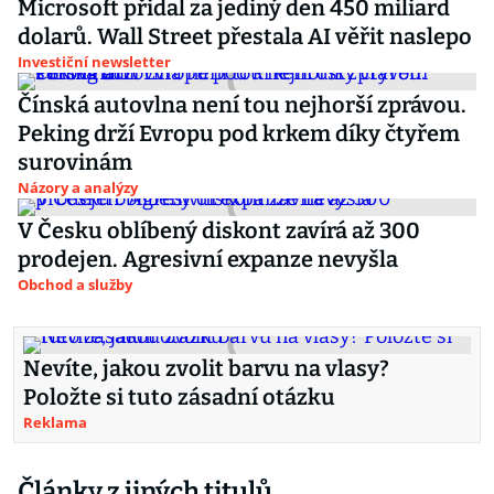
Microsoft přidal za jediný den 450 miliard
dolarů. Wall Street přestala AI věřit naslepo
Investiční newsletter
Čínská autovlna není tou nejhorší zprávou.
Peking drží Evropu pod krkem díky čtyřem
surovinám
Názory a analýzy
V Česku oblíbený diskont zavírá až 300
prodejen. Agresivní expanze nevyšla
Obchod a služby
Nevíte, jakou zvolit barvu na vlasy?
Položte si tuto zásadní otázku
Reklama
Články z jiných titulů