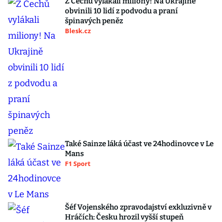
Z Čechů vylákali miliony! Na Ukrajině
obvinili 10 lidí z podvodu a praní
špinavých peněz
Blesk.cz
Také Sainze láká účast ve 24hodinovce v Le
Mans
F1 Sport
Šéf Vojenského zpravodajství exkluzivně v
Hráčích: Česku hrozil vyšší stupeň