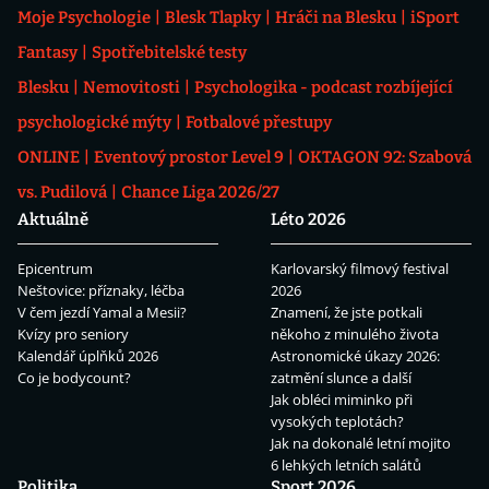
Moje Psychologie
Blesk Tlapky
Hráči na Blesku
iSport
Fantasy
Spotřebitelské testy
Blesku
Nemovitosti
Psychologika - podcast rozbíjející
psychologické mýty
Fotbalové přestupy
ONLINE
Eventový prostor Level 9
OKTAGON 92: Szabová
vs. Pudilová
Chance Liga 2026/27
Aktuálně
Léto 2026
Epicentrum
Karlovarský filmový festival
Neštovice: příznaky, léčba
2026
V čem jezdí Yamal a Mesii?
Znamení, že jste potkali
Kvízy pro seniory
někoho z minulého života
Kalendář úplňků 2026
Astronomické úkazy 2026:
Co je bodycount?
zatmění slunce a další
Jak obléci miminko při
vysokých teplotách?
Jak na dokonalé letní mojito
6 lehkých letních salátů
Politika
Sport 2026