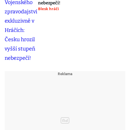
nebezpečí!
Blesk hráči