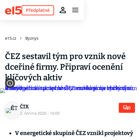
Předplatné
e15.cz
Byznys
ČEZ sestavil tým pro vznik nové
dceřiné firmy. Připraví ocenění
klíčových aktiv
ČTK
0
2. června 2026
·
16:05
V energetické skupině ČEZ vznikl projektový