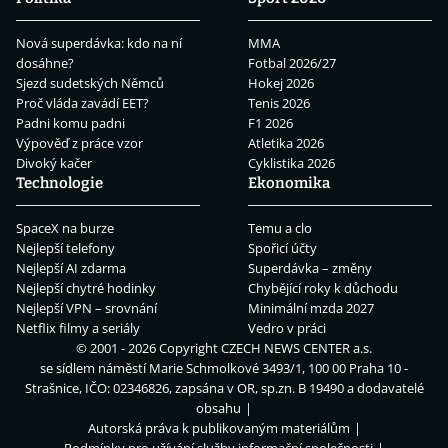
Nová superdávka: kdo na ní
MMA
dosáhne?
Fotbal 2026/27
Sjezd sudetských Němců
Hokej 2026
Proč vláda zavádí EET?
Tenis 2026
Padni komu padni
F1 2026
Výpověď z práce vzor
Atletika 2026
Divoký kačer
Cyklistika 2026
Technologie
Ekonomika
SpaceX na burze
Temu a clo
Nejlepší telefony
Spořicí účty
Nejlepší AI zdarma
Superdávka – změny
Nejlepší chytré hodinky
Chybějící roky k důchodu
Nejlepší VPN – srovnání
Minimální mzda 2027
Netflix filmy a seriály
Vedro v práci
© 2001 - 2026 Copyright
CZECH NEWS CENTER a.s.
se sídlem náměstí Marie Schmolkové 3493/1, 100 00 Praha 10 -
Strašnice, IČO: 02346826, zapsána v OR, sp.zn. B 19490 a dodavatelé
obsahu
Autorská práva k publikovaným materiálům