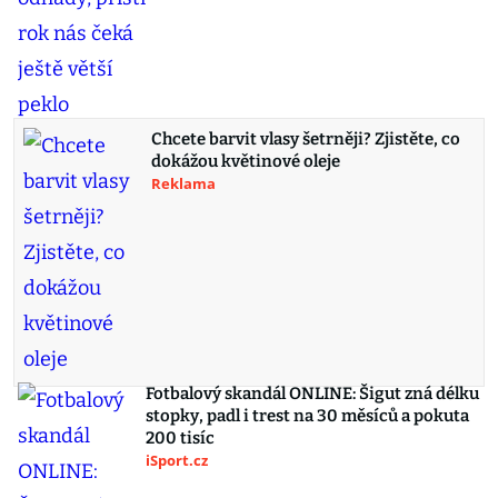
Chcete barvit vlasy šetrněji? Zjistěte, co
dokážou květinové oleje
Reklama
Fotbalový skandál ONLINE: Šigut zná délku
stopky, padl i trest na 30 měsíců a pokuta
200 tisíc
iSport.cz