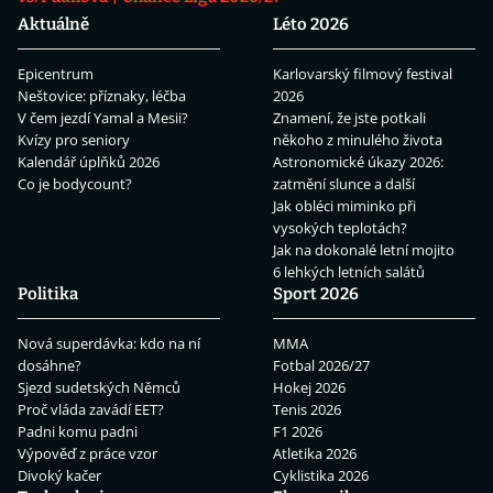
Aktuálně
Léto 2026
Epicentrum
Karlovarský filmový festival
Neštovice: příznaky, léčba
2026
V čem jezdí Yamal a Mesii?
Znamení, že jste potkali
Kvízy pro seniory
někoho z minulého života
Kalendář úplňků 2026
Astronomické úkazy 2026:
Co je bodycount?
zatmění slunce a další
Jak obléci miminko při
vysokých teplotách?
Jak na dokonalé letní mojito
6 lehkých letních salátů
Politika
Sport 2026
Nová superdávka: kdo na ní
MMA
dosáhne?
Fotbal 2026/27
Sjezd sudetských Němců
Hokej 2026
Proč vláda zavádí EET?
Tenis 2026
Padni komu padni
F1 2026
Výpověď z práce vzor
Atletika 2026
Divoký kačer
Cyklistika 2026