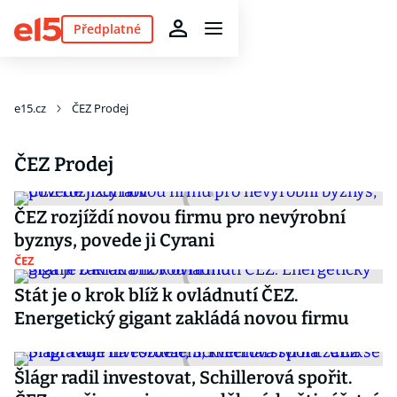
Předplatné
e15.cz
ČEZ Prodej
ČEZ Prodej
ČEZ rozjíždí novou firmu pro nevýrobní
byznys, povede ji Cyrani
ČEZ
Stát je o krok blíž k ovládnutí ČEZ.
Energetický gigant zakládá novou firmu
Šlágr radil investovat, Schillerová spořit.