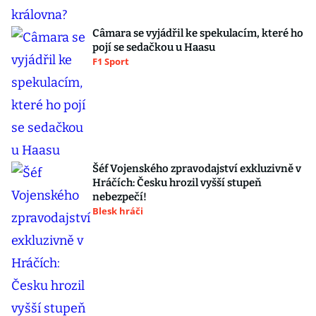
Câmara se vyjádřil ke spekulacím, které ho
pojí se sedačkou u Haasu
F1 Sport
Šéf Vojenského zpravodajství exkluzivně v
Hráčích: Česku hrozil vyšší stupeň
nebezpečí!
Blesk hráči