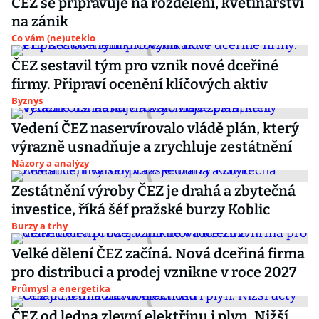
ČEZ se připravuje na rozdělení, květinářství
na zánik
Co vám (ne)uteklo
ČEZ sestavil tým pro vznik nové dceřiné
firmy. Připraví ocenění klíčových aktiv
Byznys
Vedení ČEZ naservírovalo vládě plán, který
výrazně usnadňuje a zrychluje zestátnění
Názory a analýzy
Zestátnění výroby ČEZ je drahá a zbytečná
investice, říká šéf pražské burzy Koblic
Burzy a trhy
Velké dělení ČEZ začíná. Nová dceřiná firma
pro distribuci a prodej vznikne v roce 2027
Průmysl a energetika
ČEZ od ledna zlevní elektřinu i plyn. Nižší