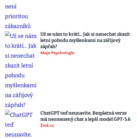
Už se nám to krátí... Jak si nenechat zkazit
letní pohodu myšlenkami na zářijový
zápřah?
Moje Psychologie
ChatGPT teď neunavíte. Bezplatná verze
má neomezený chat a lepší model GPT-5.6
Živě.cz