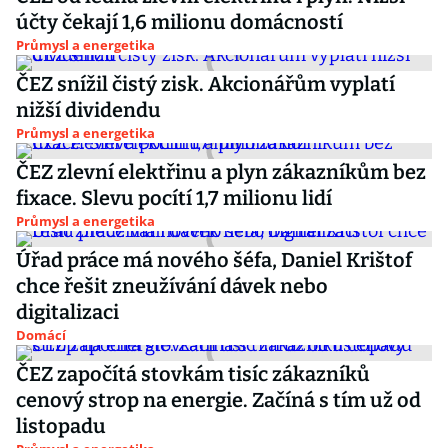
účty čekají 1,6 milionu domácností
Průmysl a energetika
ČEZ snížil čistý zisk. Akcionářům vyplatí
nižší dividendu
Průmysl a energetika
ČEZ zlevní elektřinu a plyn zákazníkům bez
fixace. Slevu pocítí 1,7 milionu lidí
Průmysl a energetika
Úřad práce má nového šéfa, Daniel Krištof
chce řešit zneužívání dávek nebo
digitalizaci
Domácí
ČEZ započítá stovkám tisíc zákazníků
cenový strop na energie. Začíná s tím už od
listopadu