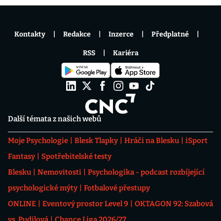
Kontakty
Redakce
Inzerce
Předplatné
RSS
Kariéra
Další témata z našich webů
Moje Psychologie
Blesk Tlapky
Hráči na Blesku
iSport
Fantasy
Spotřebitelské testy
Blesku
Nemovitosti
Psychologika - podcast rozbíjející
psychologické mýty
Fotbalové přestupy
ONLINE
Eventový prostor Level 9
OKTAGON 92: Szabová
vs. Pudilová
Chance Liga 2026/27