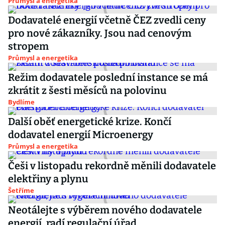
Průmysl a energetika
Dodavatelé energií včetně ČEZ zvedli ceny
pro nové zákazníky. Jsou nad cenovým
stropem
Průmysl a energetika
Režim dodavatele poslední instance se má
zkrátit z šesti měsíců na polovinu
Bydlíme
Další oběť energetické krize. Končí
dodavatel energií Microenergy
Průmysl a energetika
Češi v listopadu rekordně měnili dodavatele
elektřiny a plynu
Šetříme
Neotálejte s výběrem nového dodavatele
energií, radí regulační úřad