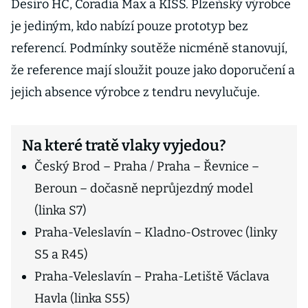
Desiro HC, Coradia Max a KISS. Plzeňský výrobce
je jediným, kdo nabízí pouze prototyp bez
referencí. Podmínky soutěže nicméně stanovují,
že reference mají sloužit pouze jako doporučení a
jejich absence výrobce z tendru nevylučuje.
Na které tratě vlaky vyjedou?
Český Brod – Praha / Praha – Řevnice –
Beroun – dočasně neprůjezdný model
(linka S7)
Praha-Veleslavín – Kladno-Ostrovec (linky
S5 a R45)
Praha-Veleslavín – Praha-Letiště Václava
Havla (linka S55)