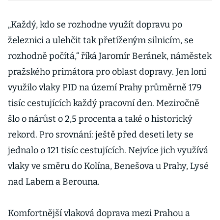
za 142 miliard
pro státního
„Každý, kdo se rozhodne využít dopravu po
dopravce
železnici a ulehčit tak přetíženým silnicím, se
rozhodně počítá,“ říká Jaromír Beránek, náměstek
pražského primátora pro oblast dopravy. Jen loni
využilo vlaky PID na území Prahy průměrně 179
tisíc cestujících každý pracovní den. Meziročně
šlo o nárůst o 2,5 procenta a také o historický
rekord. Pro srovnání: ještě před deseti lety se
jednalo o 121 tisíc cestujících. Nejvíce jich využívá
vlaky ve směru do Kolína, Benešova u Prahy, Lysé
nad Labem a Berouna.
Komfortnější vlaková doprava mezi Prahou a