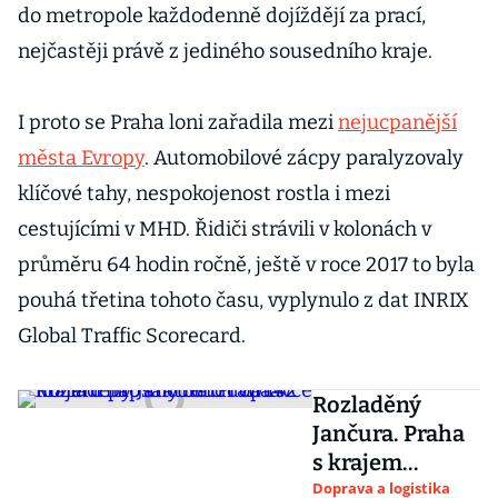
do metropole každodenně dojíždějí za prací,
nejčastěji právě z jediného sousedního kraje.
I proto se Praha loni zařadila mezi
nejucpanější
města Evropy
. Automobilové zácpy paralyzovaly
klíčové tahy, nespokojenost rostla i mezi
cestujícími v MHD. Řidiči strávili v kolonách v
průměru 64 hodin ročně, ještě v roce 2017 to byla
pouhá třetina tohoto času, vyplynulo z dat INRIX
Global Traffic Scorecard.
Rozladěný
Jančura. Praha
s krajem
napsaly tendr
Doprava a logistika