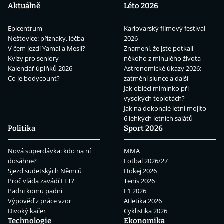
Aktuálně
Léto 2026
Epicentrum
Karlovarský filmový festival
Neštovice: příznaky, léčba
2026
V čem jezdí Yamal a Mesii?
Znamení, že jste potkali
Kvízy pro seniory
někoho z minulého života
Kalendář úplňků 2026
Astronomické úkazy 2026:
Co je bodycount?
zatmění slunce a další
Jak obléci miminko při
vysokých teplotách?
Jak na dokonalé letní mojito
6 lehkých letních salátů
Politika
Sport 2026
Nová superdávka: kdo na ní
MMA
dosáhne?
Fotbal 2026/27
Sjezd sudetských Němců
Hokej 2026
Proč vláda zavádí EET?
Tenis 2026
Padni komu padni
F1 2026
Výpověď z práce vzor
Atletika 2026
Divoký kačer
Cyklistika 2026
Technologie
Ekonomika