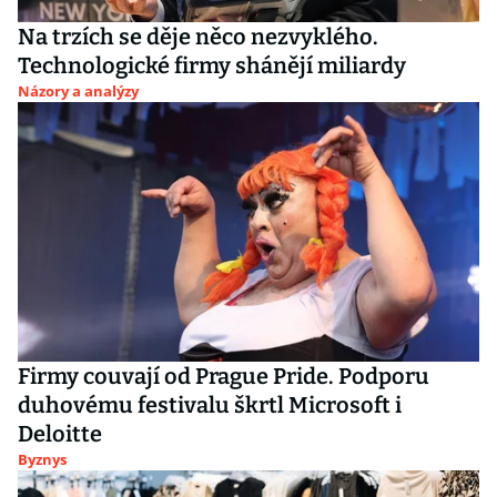
Na trzích se děje něco nezvyklého.
Technologické firmy shánějí miliardy
Názory a analýzy
Firmy couvají od Prague Pride. Podporu
duhovému festivalu škrtl Microsoft i
Deloitte
Byznys