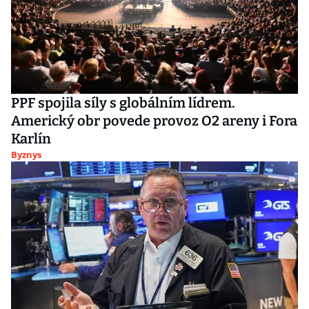
PPF spojila síly s globálním lídrem.
Americký obr povede provoz O2 areny i Fora
Karlín
Byznys