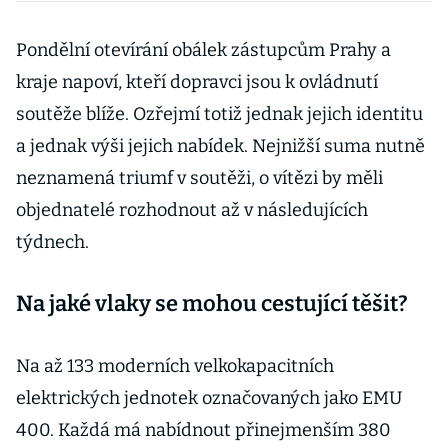
hrozí kolaps.
Řešení je
Pondělní otevírání obálek zástupcům Prahy a
přitom zjevné,
kraje napoví, kteří dopravci jsou k ovládnutí
říká expert
soutěže blíže. Ozřejmí totiž jednak jejich identitu
a jednak výši jejich nabídek. Nejnižší suma nutně
neznamená triumf v soutěži, o vítězi by měli
objednatelé rozhodnout až v následujících
týdnech.
Na jaké vlaky se mohou cestující těšit?
Na až 133 moderních velkokapacitních
elektrických jednotek označovaných jako EMU
400. Každá má nabídnout přinejmenším 380