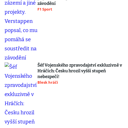
závodění
F1 Sport
Šéf Vojenského zpravodajství exkluzivně v
Hráčích: Česku hrozil vyšší stupeň
nebezpečí!
Blesk hráči