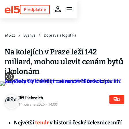
Předplatné
e15.cz
Byznys
Doprava a logistika
Na kolejích v Praze leží 142
miliard, mohou ulevit cenám bytů
i kolonám
Jiří Liebreich
3
14. června 2026
·
14:00
Největší
tendr
v historii české železnice míří