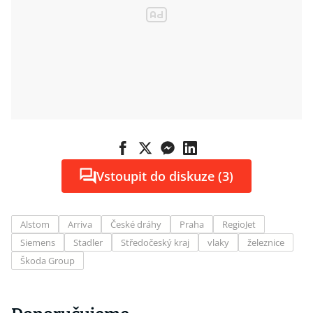
Vstoupit do diskuze (3)
Alstom
Arriva
České dráhy
Praha
RegioJet
Siemens
Stadler
Středočeský kraj
vlaky
železnice
Škoda Group