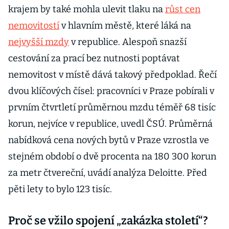
krajem by také mohla ulevit tlaku na
růst cen
nemovitostí
v hlavním městě, které láká na
nejvyšší mzdy
v republice. Alespoň snazší
cestování za prací bez nutnosti poptávat
nemovitost v místě dává takový předpoklad. Řečí
dvou klíčových čísel: pracovníci v Praze pobírali v
prvním čtvrtletí průměrnou mzdu téměř 68 tisíc
korun, nejvíce v republice, uvedl ČSÚ. Průměrná
nabídková cena nových bytů v Praze vzrostla ve
stejném období o dvě procenta na 180 300 korun
za metr čtvereční, uvádí analýza Deloitte. Před
pěti lety to bylo 123 tisíc.
Proč se vžilo spojení „zakázka století“?