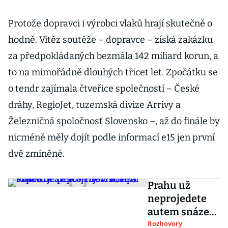
Protože dopravci i výrobci vlaků hrají skutečně o
hodně. Vítěz soutěže – dopravce – získá zakázku
za předpokládaných bezmála 142 miliard korun, a
to na mimořádně dlouhých třicet let. Zpočátku se
o tendr zajímala čtveřice společností – České
dráhy, RegioJet, tuzemská divize Arrivy a
Železničná spoločnosť Slovensko –, až do finále by
nicméně měly dojít podle informací e15 jen první
dvě zmíněné.
Prahu už
neprojedete
autem snáze
než letos,
Rozhovory