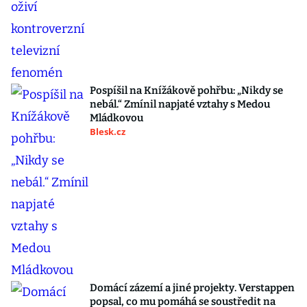
Pospíšil na Knížákově pohřbu: „Nikdy se
nebál.“ Zmínil napjaté vztahy s Medou
Mládkovou
Blesk.cz
Domácí zázemí a jiné projekty. Verstappen
popsal, co mu pomáhá se soustředit na