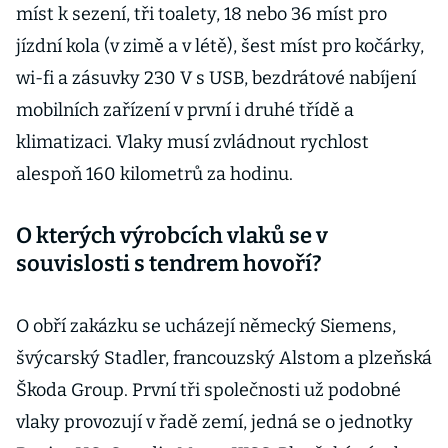
míst k sezení, tři toalety, 18 nebo 36 míst pro
jízdní kola (v zimě a v létě), šest míst pro kočárky,
wi-fi a zásuvky 230 V s USB, bezdrátové nabíjení
mobilních zařízení v první i druhé třídě a
klimatizaci. Vlaky musí zvládnout rychlost
alespoň 160 kilometrů za hodinu.
O kterých výrobcích vlaků se v
souvislosti s tendrem hovoří?
O obří zakázku se ucházejí německý Siemens,
švýcarský Stadler, francouzský Alstom a plzeňská
Škoda Group. První tři společnosti už podobné
vlaky provozují v řadě zemí, jedná se o jednotky