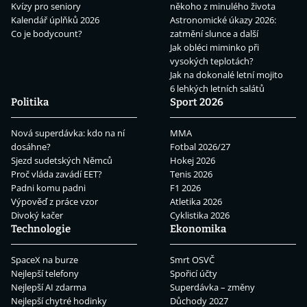
Kvízy pro seniory
někoho z minulého života
Kalendář úplňků 2026
Astronomické úkazy 2026:
Co je bodycount?
zatmění slunce a další
Jak obléci miminko při
vysokých teplotách?
Jak na dokonalé letní mojito
6 lehkých letních salátů
Politika
Sport 2026
Nová superdávka: kdo na ní
MMA
dosáhne?
Fotbal 2026/27
Sjezd sudetských Němců
Hokej 2026
Proč vláda zavádí EET?
Tenis 2026
Padni komu padni
F1 2026
Výpověď z práce vzor
Atletika 2026
Divoký kačer
Cyklistika 2026
Technologie
Ekonomika
SpaceX na burze
Smrt OSVČ
Nejlepší telefony
Spořicí účty
Nejlepší AI zdarma
Superdávka – změny
Nejlepší chytré hodinky
Důchody 2027