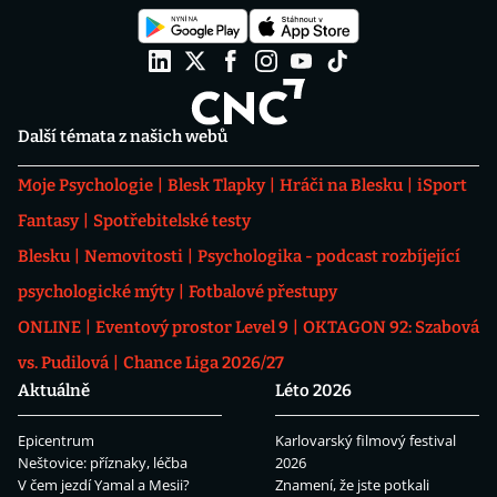
Další témata z našich webů
Moje Psychologie
Blesk Tlapky
Hráči na Blesku
iSport
Fantasy
Spotřebitelské testy
Blesku
Nemovitosti
Psychologika - podcast rozbíjející
psychologické mýty
Fotbalové přestupy
ONLINE
Eventový prostor Level 9
OKTAGON 92: Szabová
vs. Pudilová
Chance Liga 2026/27
Aktuálně
Léto 2026
Epicentrum
Karlovarský filmový festival
Neštovice: příznaky, léčba
2026
V čem jezdí Yamal a Mesii?
Znamení, že jste potkali