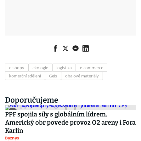
e-shopy
ekologie
logistika
e-commerce
komerční sdělení
Geis
obalové materiály
Doporučujeme
PPF spojila síly s globálním lídrem.
Americký obr povede provoz O2 areny i Fora
Karlín
Byznys