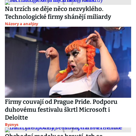
Na trzích se děje něco nezvyklého.
Technologické firmy shánějí miliardy
Názory a analýzy
Firmy couvají od Prague Pride. Podporu
duhovému festivalu škrtl Microsoft i
Deloitte
Byznys