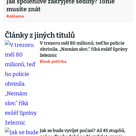
Jak spolehlivě zakryjete šediny? Tohle
musíte znát
Reklama
Články z jiných titulů
V trezoru měl 80 milionů, teď ho policie
obvinila. „Nemám slov,“ říká exšéf Správy
železnic
Blesk politika
Jak se bude vyvíjet počasí? Až 45 stupňů,