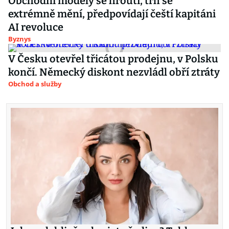
Obchodní modely se hroutí, trh se
extrémně mění, předpovídají čeští kapitáni
AI revoluce
Byznys
V Česku otevřel třicátou prodejnu, v Polsku
končí. Německý diskont nezvládl obří ztráty
Obchod a služby