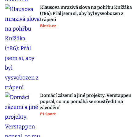
Klausova mrazivá slova na pohřbu Knížáka
(†86): Přál jsem si, aby byl vysvobozen z
trápení
Blesk.cz
Domácí zázemí a jiné projekty. Verstappen
popsal, co mu pomáhá se soustředit na
závodění
F1 Sport