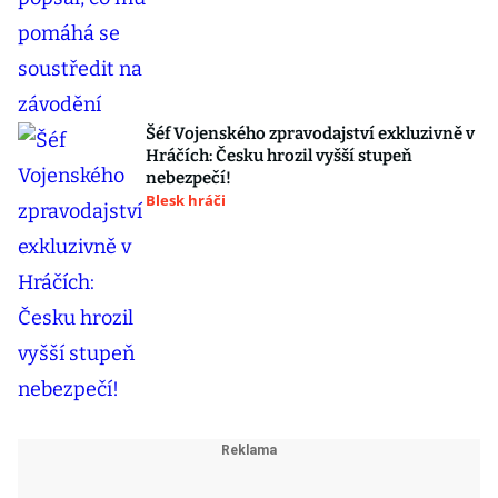
Šéf Vojenského zpravodajství exkluzivně v
Hráčích: Česku hrozil vyšší stupeň
nebezpečí!
Blesk hráči